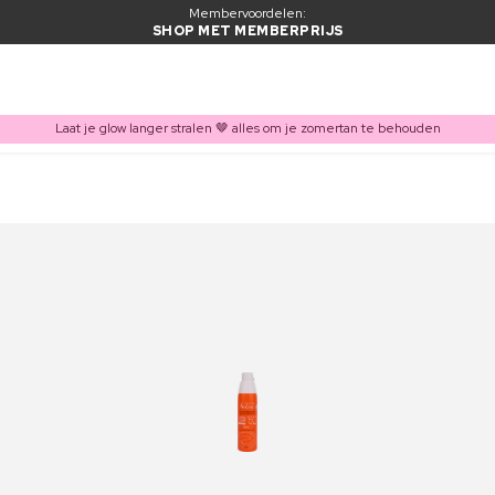
Membervoordelen:
SHOP MET MEMBERPRIJS
Laat je glow langer stralen 🤎 alles om je zomertan te behouden
ITEM TOEGEVOEGD AAN WINKELMAND
Vaak samen gekocht met