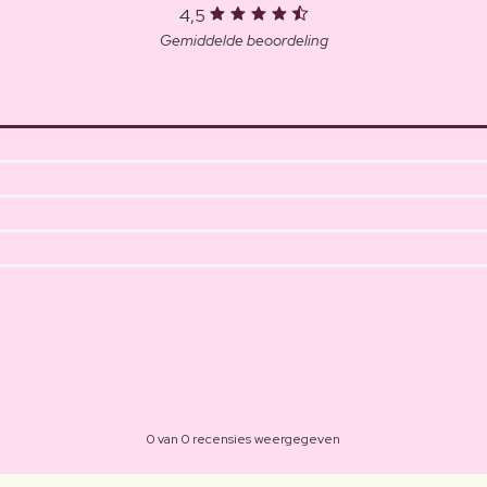
4,5
Gemiddelde beoordeling
0 van 0 recensies weergegeven