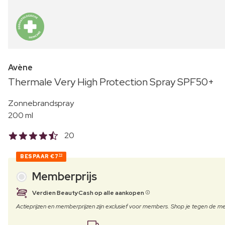
Avène
Thermale Very High Protection Spray SPF50+
Zonnebrandspray
200 ml
20
BESPAAR
€7
70
Memberprijs
Verdien BeautyCash op alle aankopen
Actieprijzen en memberprijzen zijn exclusief voor members. Shop je tegen de