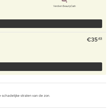
Verdien BeautyCash
€
35
49
chadelijke stralen van de zon.