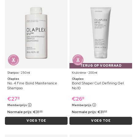
TERUG OP VOORRAAD
Shampoo ⋅ 250 ml
Krulcrème ⋅ 200 ml
Olaplex
Olaplex
No. 4 Fine Bond Maintenance
Bond Shaper Curl Defining Gel
Shampoo
No.10
€
27
€
26
19
19
Memberprijs
Memberprijs
Normale prijs:
€
31
Normale prijs:
€
31
99
99
VOEG TOE
VOEG TOE