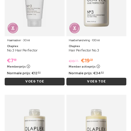
Haarmasker ⋅ 30 ml
Haarbehandeling ⋅ 100 ml
Olaplex
Olaplex
No.3 Hair Perfector
Hair Perfector No.3
€
7
€
19
69
39
€
19
99
Memberprijs
Member actieprijs
Normale prijs:
€
12
Normale prijs:
€
34
89
89
VOEG TOE
VOEG TOE