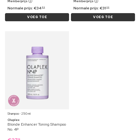
Memberprijs
Memberprijs
Normale prijs:
€
34
Normale prijs:
€
31
89
99
VOEG TOE
VOEG TOE
Shampoo ⋅ 250 ml
Olaplex
Blonde Enhancer Toning Shampoo
No. 4P
19