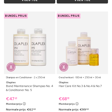
VOEG TOE
VOEG TOE
BUNDEL PRIJS
BUNDEL PRIJS
Shampoo en Conditioner ⋅ 2 x 250 ml
Geschenkset ⋅ 100 ml + 250 ml + 30 ml
Olaplex
Olaplex
Bond Maintenance Shampoo No. 4
Hair Care Kit No.3 & No.4 & No.7
& Conditioner No. 5
€
47
€
68
29
99
Memberprijs
Memberprijs
Normale prijs:
€
62
Normale prijs:
€
99
99
69