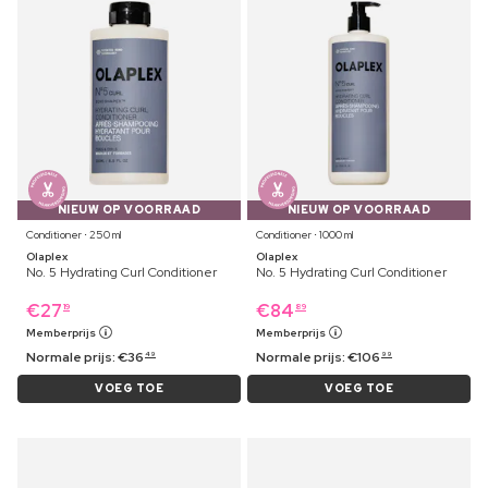
NIEUW OP VOORRAAD
NIEUW OP VOORRAAD
Conditioner ⋅ 250 ml
Conditioner ⋅ 1000 ml
Olaplex
Olaplex
No. 5 Hydrating Curl Conditioner
No. 5 Hydrating Curl Conditioner
€
27
€
84
19
89
Memberprijs
Memberprijs
Normale prijs:
€
36
Normale prijs:
€
106
49
99
VOEG TOE
VOEG TOE