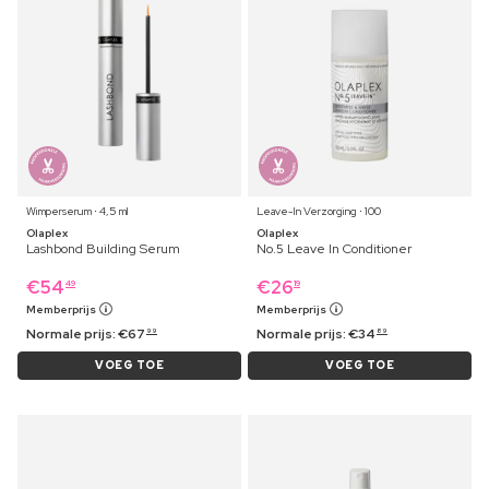
Wimperserum ⋅ 4,5 ml
Leave-In Verzorging ⋅ 100
Olaplex
Olaplex
Lashbond Building Serum
No.5 Leave In Conditioner
€
54
€
26
49
19
Memberprijs
Memberprijs
Normale prijs:
€
67
Normale prijs:
€
34
99
89
VOEG TOE
VOEG TOE