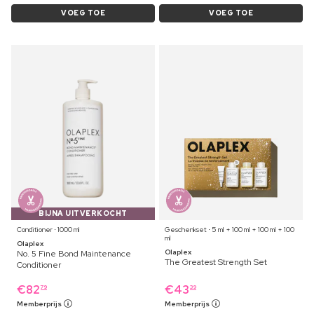
VOEG TOE
VOEG TOE
BIJNA UITVERKOCHT
Conditioner ⋅ 1000 ml
Geschenkset ⋅ 5 ml + 100 ml + 100 ml + 100
ml
Olaplex
Olaplex
No. 5 Fine Bond Maintenance
The Greatest Strength Set
Conditioner
€
82
€
43
79
39
Memberprijs
Memberprijs