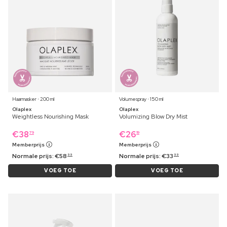
Haarmasker ⋅ 200 ml
Volumespray ⋅ 150 ml
Olaplex
Olaplex
Weightless Nourishing Mask
Volumizing Blow Dry Mist
€
38
€
26
79
19
Memberprijs
Memberprijs
Normale prijs:
€
58
Normale prijs:
€
33
99
99
VOEG TOE
VOEG TOE