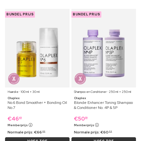
BUNDEL PRIJS
BUNDEL PRIJS
Haarolie ⋅ 100 ml + 30 ml
Shampoo en Conditioner ⋅ 250 ml + 250 ml
Olaplex
Olaplex
No.6 Bond Smoother + Bonding Oil
Blonde Enhancer Toning Shampoo
No.7
& Conditioner No. 4P & 5P
€
46
€
50
49
99
Memberprijs
Memberprijs
Normale prijs:
€
66
Normale prijs:
€
60
49
99