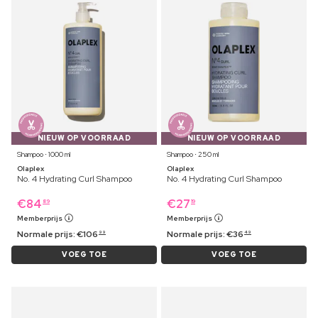
NIEUW OP VOORRAAD
NIEUW OP VOORRAAD
Shampoo ⋅ 1000 ml
Shampoo ⋅ 250 ml
Olaplex
Olaplex
No. 4 Hydrating Curl Shampoo
No. 4 Hydrating Curl Shampoo
€
84
€
27
89
19
Memberprijs
Memberprijs
Normale prijs:
€
106
Normale prijs:
€
36
99
49
VOEG TOE
VOEG TOE