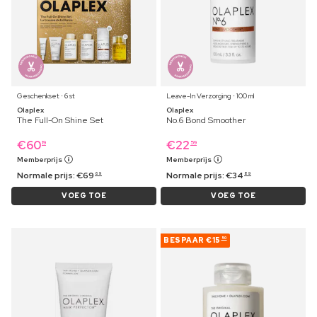
Geschenkset ⋅ 6 st
Leave-In Verzorging ⋅ 100 ml
Olaplex
Olaplex
The Full-On Shine Set
No.6 Bond Smoother
€
60
€
22
19
59
Memberprijs
Memberprijs
Normale prijs:
€
69
Normale prijs:
€
34
69
89
VOEG TOE
VOEG TOE
BESPAAR
€15
50