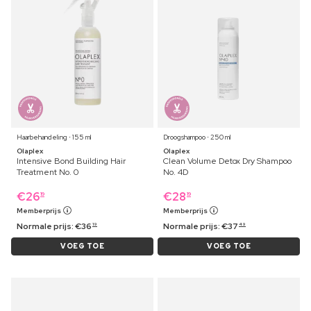
Haarbehandeling ⋅ 155 ml
Droogshampoo ⋅ 250 ml
Olaplex
Olaplex
Intensive Bond Building Hair
Clean Volume Detox Dry Shampoo
Treatment No. 0
No. 4D
€
26
€
28
19
19
Memberprijs
Memberprijs
Normale prijs:
€
36
Normale prijs:
€
37
19
49
VOEG TOE
VOEG TOE