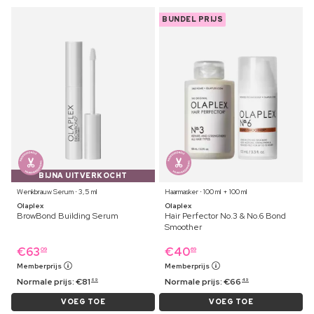
BUNDEL PRIJS
BIJNA UITVERKOCHT
Wenkbrauw Serum ⋅ 3,5 ml
Haarmasker ⋅ 100 ml + 100 ml
Olaplex
Olaplex
BrowBond Building Serum
Hair Perfector No.3 & No.6 Bond
Smoother
€
63
€
40
09
69
Memberprijs
Memberprijs
Normale prijs:
€
81
Normale prijs:
€
66
69
49
VOEG TOE
VOEG TOE