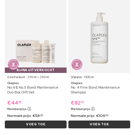
BIJNA UITVERKOCHT
Geschenkset ⋅ 250 ml + 250 ml
Shampoo ⋅ 1000 ml
Olaplex
Olaplex
No.4 & No.5 Bond Maintenance
No. 4 Fine Bond Maintenance
Duo Box Gift Set
Shampoo
€
44
€
82
69
79
Memberprijs
Memberprijs
Normale prijs:
€
58
Normale prijs:
€
109
49
99
VOEG TOE
VOEG TOE