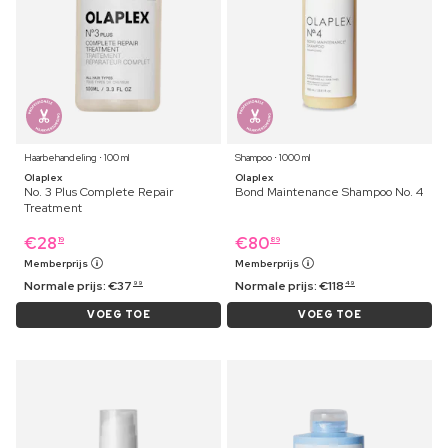
Haarbehandeling ⋅ 100 ml
Shampoo ⋅ 1000 ml
Olaplex
Olaplex
No. 3 Plus Complete Repair
Bond Maintenance Shampoo No. 4
Treatment
€
28
€
80
19
89
Memberprijs
Memberprijs
Normale prijs:
€
37
Normale prijs:
€
118
99
49
VOEG TOE
VOEG TOE