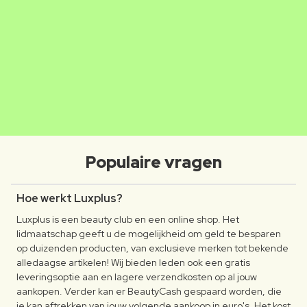
MATHILDE
CLAUDIA
Luxplus creator
Luxplus creator
Populaire vragen
Hoe werkt Luxplus?
Luxplus is een beauty club en een online shop. Het
lidmaatschap geeft u de mogelijkheid om geld te besparen
op duizenden producten, van exclusieve merken tot bekende
alledaagse artikelen! Wij bieden leden ook een gratis
leveringsoptie aan en lagere verzendkosten op al jouw
aankopen. Verder kan er BeautyCash gespaard worden, die
je kan aftrekken van jouw volgende aankoop in euro's. Het kost