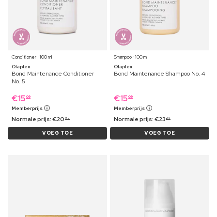
Conditioner ⋅ 100 ml
Shampoo ⋅ 100 ml
Olaplex
Olaplex
Bond Maintenance Conditioner
Bond Maintenance Shampoo No. 4
No. 5
€
15
€
15
09
09
Memberprijs
Memberprijs
Normale prijs:
€
20
Normale prijs:
€
23
99
29
VOEG TOE
VOEG TOE