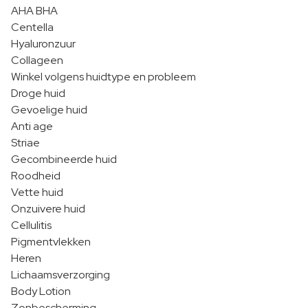
AHA BHA
Centella
Hyaluronzuur
Collageen
Winkel volgens huidtype en probleem
Droge huid
Gevoelige huid
Anti age
Striae
Gecombineerde huid
Roodheid
Vette huid
Onzuivere huid
Cellulitis
Pigmentvlekken
Heren
Lichaamsverzorging
Body Lotion
Zonbescherming