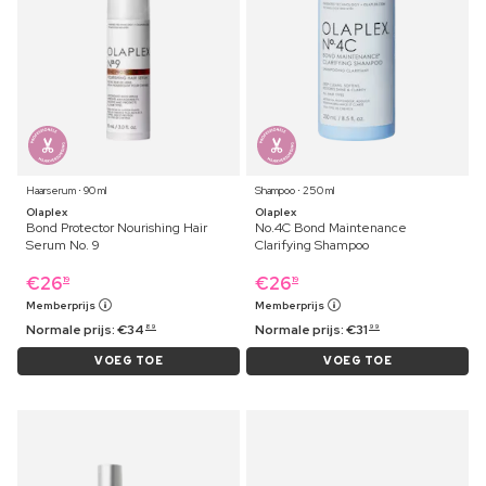
Haarserum ⋅ 90 ml
Shampoo ⋅ 250 ml
Olaplex
Olaplex
Bond Protector Nourishing Hair
No.4C Bond Maintenance
Serum No. 9
Clarifying Shampoo
€
26
€
26
19
19
Memberprijs
Memberprijs
Normale prijs:
€
34
Normale prijs:
€
31
89
99
VOEG TOE
VOEG TOE