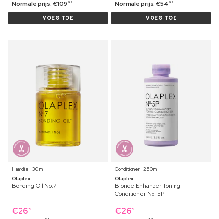
Normale prijs:
€
109
Normale prijs:
€
54
99
99
VOEG TOE
VOEG TOE
Haarolie ⋅ 30 ml
Conditioner ⋅ 250 ml
Olaplex
Olaplex
Bonding Oil No.7
Blonde Enhancer Toning
Conditioner No. 5P
€
26
€
26
19
19