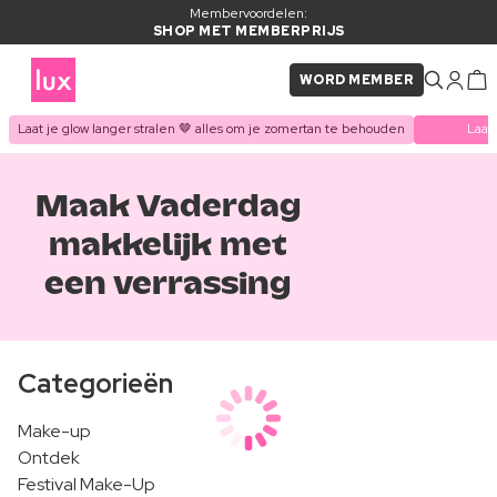
Membervoordelen:
SHOP MET MEMBERPRIJS
WORD MEMBER
Laat je glow langer stralen 🤎 alles om je zomertan te behouden
Laat
Maak Vaderdag
makkelijk met
een verrassing
Categorieën
Make-up
Ontdek
Festival Make-Up