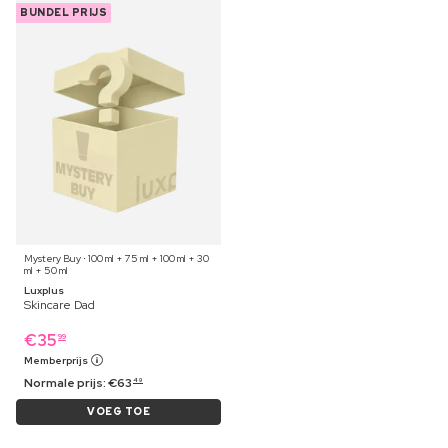
BUNDEL PRIJS
Mystery Buy ⋅ 100 ml + 75 ml + 100 ml + 30
ml + 50 ml
Luxplus
Skincare Dad
€
35
99
Memberprijs
Normale prijs:
€
63
49
VOEG TOE