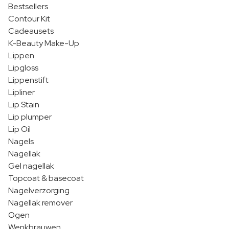
Bestsellers
Contour Kit
Cadeausets
K-Beauty Make-Up
Lippen
Lipgloss
Lippenstift
Lipliner
Lip Stain
Lip plumper
Lip Oil
Nagels
Nagellak
Gel nagellak
Topcoat & basecoat
Nagelverzorging
Nagellak remover
Ogen
Wenkbrauwen