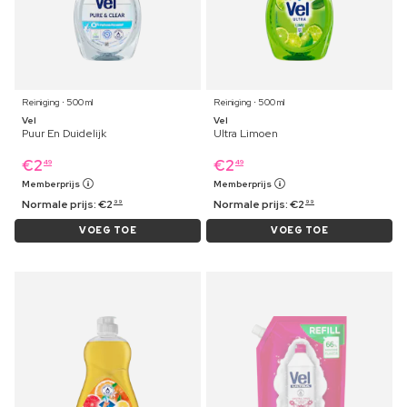
Reiniging ⋅ 500 ml
Reiniging ⋅ 500 ml
Vel
Vel
Puur En Duidelijk
Ultra Limoen
€
2
€
2
49
49
Memberprijs
Memberprijs
Normale prijs:
€
2
Normale prijs:
€
2
99
99
VOEG TOE
VOEG TOE