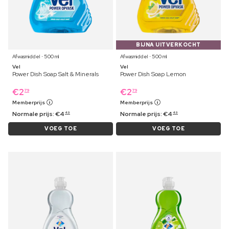
BIJNA UITVERKOCHT
Afwasmiddel ⋅ 500 ml
Afwasmiddel ⋅ 500 ml
Vel
Vel
Power Dish Soap Salt & Minerals
Power Dish Soap Lemon
€
2
€
2
79
79
Memberprijs
Memberprijs
Normale prijs:
€
4
Normale prijs:
€
4
49
49
VOEG TOE
VOEG TOE