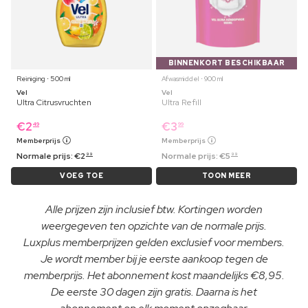
BINNENKORT BESCHIKBAAR
Reiniging ⋅ 500 ml
Afwasmiddel ⋅ 900 ml
Vel
Vel
Ultra Citrusvruchten
Ultra Refill
€
2
€
3
49
99
Memberprijs
Memberprijs
Normale prijs:
€
2
Normale prijs:
€
5
99
99
VOEG TOE
TOON MEER
Alle prijzen zijn inclusief btw. Kortingen worden
weergegeven ten opzichte van de normale prijs.
Luxplus memberprijzen gelden exclusief voor members.
Je wordt member bij je eerste aankoop tegen de
memberprijs. Het abonnement kost maandelijks €8,95.
De eerste 30 dagen zijn gratis. Daarna is het