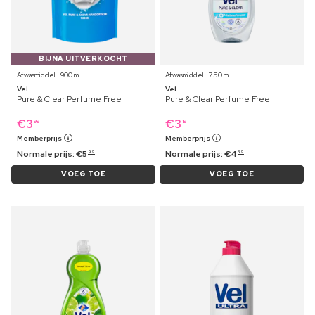
BIJNA UITVERKOCHT
Afwasmiddel ⋅ 900 ml
Afwasmiddel ⋅ 750 ml
Vel
Vel
Pure & Clear Perfume Free
Pure & Clear Perfume Free
€
3
€
3
99
19
Memberprijs
Memberprijs
Normale prijs:
€
5
Normale prijs:
€
4
99
59
VOEG TOE
VOEG TOE