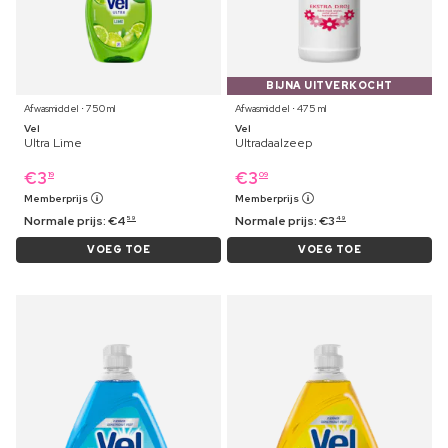
BIJNA UITVERKOCHT
Afwasmiddel ⋅ 750 ml
Afwasmiddel ⋅ 475 ml
Vel
Vel
Ultra Lime
Ultradaalzeep
€
3
€
3
19
09
Memberprijs
Memberprijs
Normale prijs:
€
4
Normale prijs:
€
3
59
49
VOEG TOE
VOEG TOE