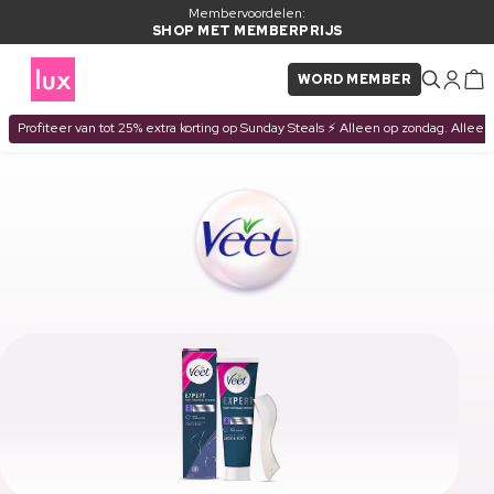
Membervoordelen:
SHOP MET MEMBERPRIJS
WORD MEMBER
Profiteer van tot 25% extra korting op Sunday Steals ⚡ Alleen op zondag. Alleen