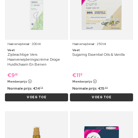
Haarverwijderaar ⋅ 200 ml
Haarverwijderaar ⋅ 250 ml
Veet
Veet
Zijdeachtige Vers
Sugaring Essential Oils & Vanilla
Haarverwijderingscrème Droge
Huidlichaam En Benen
€
9
€
11
69
19
Memberprijs
Memberprijs
Normale prijs:
€
14
Normale prijs:
€
15
79
99
VOEG TOE
VOEG TOE