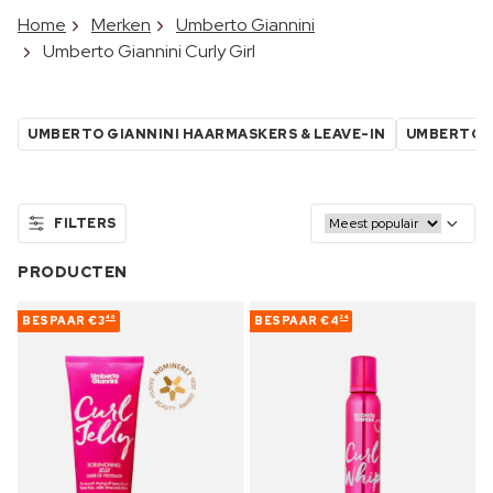
Home
Merken
Umberto Giannini
Umberto Giannini Curly Girl
UMBERTO GIANNINI HAARMASKERS & LEAVE-IN
UMBERTO G
FILTERS
PRODUCTEN
BESPAAR
€3
BESPAAR
€4
46
24