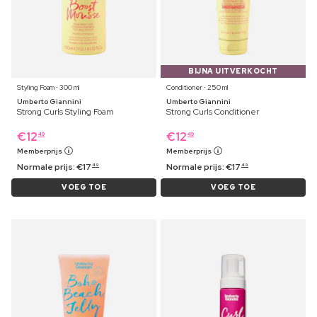
BIJNA UITVERKOCHT
Styling Foam ⋅ 300 ml
Conditioner ⋅ 250 ml
Umberto Giannini
Umberto Giannini
Strong Curls Styling Foam
Strong Curls Conditioner
€
12
€
12
49
49
Memberprijs
Memberprijs
Normale prijs:
€
17
Normale prijs:
€
17
49
49
VOEG TOE
VOEG TOE