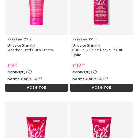
Krulcrème ⋅ 75 ml
Krulcrème ⋅ 180 ml
Umberto Giannini
Umberto Giannini
Weather Proof Curls Cream
Curl Jelly Shine Leave-In Curl
Balm
€
8
€
12
69
49
Memberprijs
Memberprijs
Normale prijs:
€
11
Normale prijs:
€
17
99
49
VOEG TOE
VOEG TOE