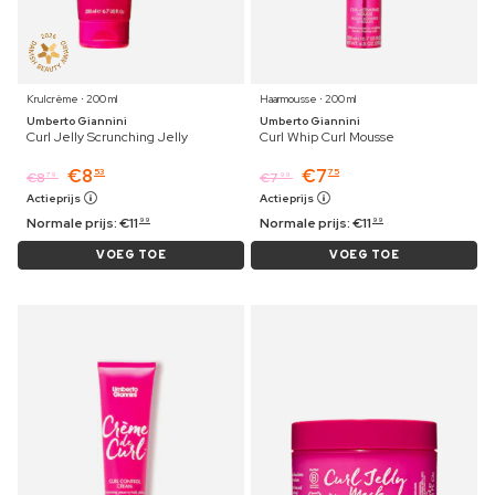
Krulcrème ⋅ 200 ml
Haarmousse ⋅ 200 ml
Umberto Giannini
Umberto Giannini
Curl Jelly Scrunching Jelly
Curl Whip Curl Mousse
€
8
€
7
53
75
€
8
€
7
79
99
Actieprijs
Actieprijs
Normale prijs:
€
11
Normale prijs:
€
11
99
99
VOEG TOE
VOEG TOE