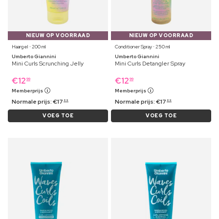
NIEUW OP VOORRAAD
NIEUW OP VOORRAAD
Haargel ⋅ 200 ml
Conditioner Spray ⋅ 250 ml
Umberto Giannini
Umberto Giannini
Mini Curls Scrunching Jelly
Mini Curls Detangler Spray
€
12
€
12
99
99
Memberprijs
Memberprijs
Normale prijs:
€
17
Normale prijs:
€
17
69
69
VOEG TOE
VOEG TOE