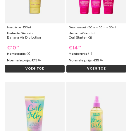
Haarcrème ⋅ 150 ml
Geschenkset ⋅ 50 ml + 50 ml + 50 ml
Umberto Giannini
Umberto Giannini
Banana Air Dry Lotion
Curl Starter Kit
€
10
€
14
79
39
Memberprijs
Memberprijs
Normale prijs:
€
13
Normale prijs:
€
19
49
99
VOEG TOE
VOEG TOE