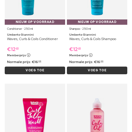
NIEUW OP VOORRAAD
NIEUW OP VOORRAAD
Conditioner ⋅ 250 ml
Shampoo ⋅ 250 ml
Umberto Giannini
Umberto Giannini
Waves, Curls & Coils Conditioner
Waves, Curls & Coils Shampoo
€
12
€
12
49
49
Memberprijs
Memberprijs
Normale prijs:
€
16
Normale prijs:
€
16
99
99
VOEG TOE
VOEG TOE