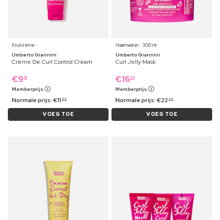
Krulcrème ⋅
Haarmasker ⋅ 300 ml
Umberto Giannini
Umberto Giannini
Crème De Curl Control Cream
Curl Jelly Mask
€
9
€
16
19
29
Memberprijs
Memberprijs
Normale prijs:
€
11
Normale prijs:
€
22
99
99
VOEG TOE
VOEG TOE