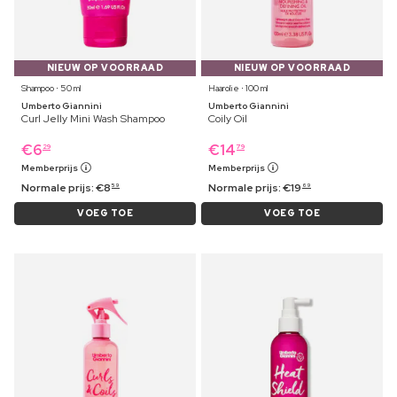
NIEUW OP VOORRAAD
NIEUW OP VOORRAAD
Shampoo ⋅ 50 ml
Haarolie ⋅ 100 ml
Umberto Giannini
Umberto Giannini
Curl Jelly Mini Wash Shampoo
Coily Oil
€
6
€
14
29
79
Memberprijs
Memberprijs
Normale prijs:
€
8
Normale prijs:
€
19
59
69
VOEG TOE
VOEG TOE