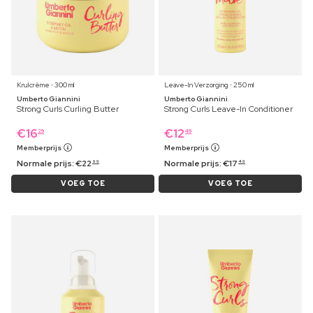
Krulcrème ⋅ 300 ml
Leave-In Verzorging ⋅ 250 ml
Umberto Giannini
Umberto Giannini
Strong Curls Curling Butter
Strong Curls Leave-In Conditioner
€
16
€
12
29
49
Memberprijs
Memberprijs
Normale prijs:
€
22
Normale prijs:
€
17
99
49
VOEG TOE
VOEG TOE