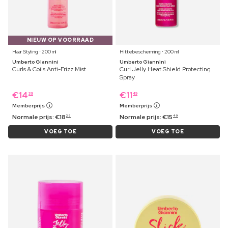
NIEUW OP VOORRAAD
Haar Styling ⋅ 200 ml
Hittebescherming ⋅ 200 ml
Umberto Giannini
Umberto Giannini
Curls & Coils Anti-Frizz Mist
Curl Jelly Heat Shield Protecting
Spray
€
14
€
11
39
49
Memberprijs
Memberprijs
Normale prijs:
€
18
Normale prijs:
€
15
29
49
VOEG TOE
VOEG TOE