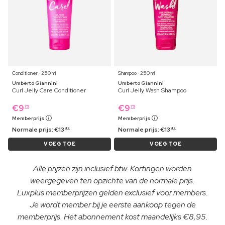
Conditioner ⋅ 250 ml
Shampoo ⋅ 250 ml
Umberto Giannini
Umberto Giannini
Curl Jelly Care Conditioner
Curl Jelly Wash Shampoo
€
9
€
9
79
79
Memberprijs
Memberprijs
Normale prijs:
€
13
Normale prijs:
€
13
49
49
VOEG TOE
VOEG TOE
Alle prijzen zijn inclusief btw. Kortingen worden
weergegeven ten opzichte van de normale prijs.
Luxplus memberprijzen gelden exclusief voor members.
Je wordt member bij je eerste aankoop tegen de
memberprijs. Het abonnement kost maandelijks €8,95.