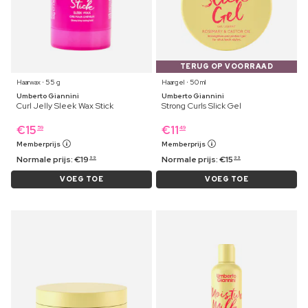
TERUG OP VOORRAAD
Haarwax ⋅ 55 g
Haargel ⋅ 50 ml
Umberto Giannini
Umberto Giannini
Curl Jelly Sleek Wax Stick
Strong Curls Slick Gel
€
15
€
11
59
49
Memberprijs
Memberprijs
Normale prijs:
€
19
Normale prijs:
€
15
99
99
VOEG TOE
VOEG TOE