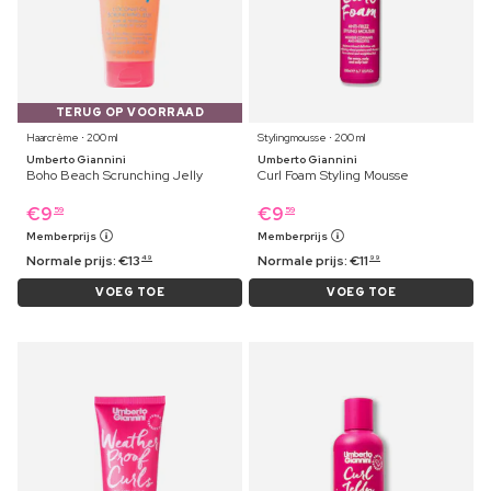
TERUG OP VOORRAAD
Haarcrème ⋅ 200 ml
Stylingmousse ⋅ 200 ml
Umberto Giannini
Umberto Giannini
Boho Beach Scrunching Jelly
Curl Foam Styling Mousse
€
9
€
9
59
59
Memberprijs
Memberprijs
Normale prijs:
€
13
Normale prijs:
€
11
49
99
VOEG TOE
VOEG TOE