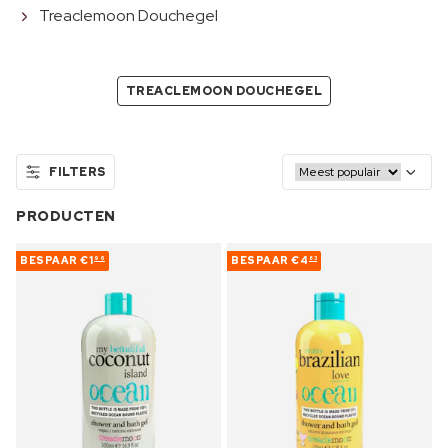
Treaclemoon Douchegel
TREACLEMOON DOUCHEGEL
FILTERS
PRODUCTEN
BESPAAR
€1
BESPAAR
€4
96
83