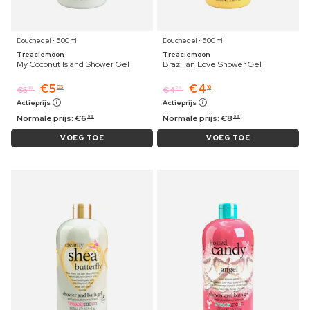
Douchegel ⋅ 500 ml
Douchegel ⋅ 500 ml
Treaclemoon
Treaclemoon
My Coconut Island Shower Gel
Brazilian Love Shower Gel
€
5
€
4
03
16
€
5
€
4
19
29
Actieprijs
Actieprijs
Normale prijs:
€
6
Normale prijs:
€
8
99
99
VOEG TOE
VOEG TOE