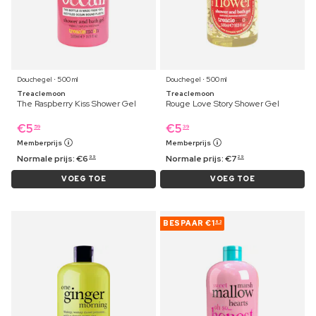
Douchegel ⋅ 500 ml
Douchegel ⋅ 500 ml
Treaclemoon
Treaclemoon
The Raspberry Kiss Shower Gel
Rouge Love Story Shower Gel
€
5
€
5
59
39
Memberprijs
Memberprijs
Normale prijs:
€
6
Normale prijs:
€
7
99
29
VOEG TOE
VOEG TOE
BESPAAR
€1
63