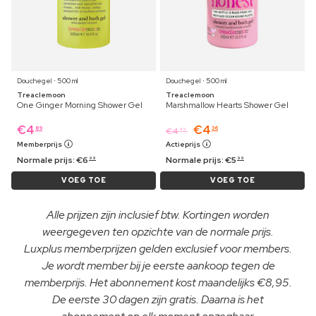
Douchegel ⋅ 500 ml
Douchegel ⋅ 500 ml
Treaclemoon
Treaclemoon
One Ginger Morning Shower Gel
Marshmallow Hearts Shower Gel
€
4
€
4
89
36
€
4
49
Memberprijs
Actieprijs
Normale prijs:
€
6
Normale prijs:
€
5
99
99
VOEG TOE
VOEG TOE
Alle prijzen zijn inclusief btw. Kortingen worden
weergegeven ten opzichte van de normale prijs.
Luxplus memberprijzen gelden exclusief voor members.
Je wordt member bij je eerste aankoop tegen de
memberprijs. Het abonnement kost maandelijks €8,95.
De eerste 30 dagen zijn gratis. Daarna is het