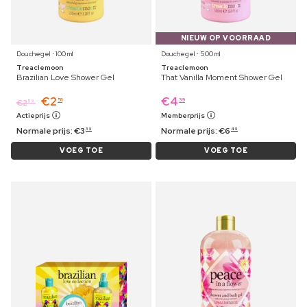
NIEUW OP VOORRAAD
Douchegel ⋅ 100 ml
Douchegel ⋅ 500 ml
Treaclemoon
Treaclemoon
Brazilian Love Shower Gel
That Vanilla Moment Shower Gel
€
2
€
4
51
39
€
2
59
Actieprijs
Memberprijs
Normale prijs:
€
3
Normale prijs:
€
6
39
49
VOEG TOE
VOEG TOE