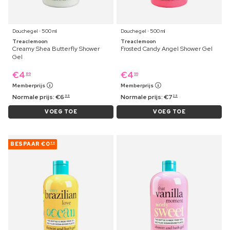
Douchegel ⋅ 500 ml
Douchegel ⋅ 500 ml
Treaclemoon
Treaclemoon
Creamy Shea Butterfly Shower
Frosted Candy Angel Shower Gel
Gel
€
4
€
4
89
99
Memberprijs
Memberprijs
Normale prijs:
€
6
Normale prijs:
€
7
99
29
VOEG TOE
VOEG TOE
BESPAAR
€0
88