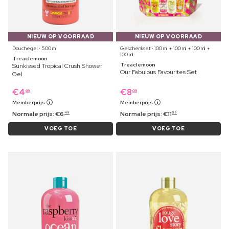
NIEUW OP VOORRAAD
NIEUW OP VOORRAAD
Douchegel ⋅ 500 ml
Geschenkset ⋅ 100 ml + 100 ml + 100 ml +
100 ml
Treaclemoon
Treaclemoon
Sunkissed Tropical Crush Shower
Our Fabulous Favourites Set
Gel
€
4
€
8
69
09
Memberprijs
Memberprijs
Normale prijs:
€
6
Normale prijs:
€
11
49
59
VOEG TOE
VOEG TOE