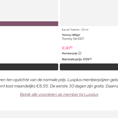
Eau de Toilette ⋅ 50 ml
Tommy Hilfiger
Tommy Girl EDT
€
41
99
Memberprijs
Normale prijs:
€
59
99
even ten opzichte van de normale prijs. Luxplus memberprijzen ge
 kost maandelijks €8,95. De eerste 30 dagen zijn gratis. Daar
Bekijk alle voordelen als member bij Luxplus