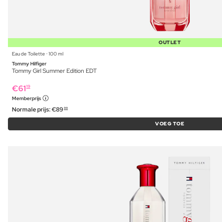
OUTLET
Eau de Toilette ⋅ 100 ml
Tommy Hilfiger
Tommy Girl Summer Edition EDT
€
61
19
Memberprijs
Normale prijs:
€
89
99
VOEG TOE