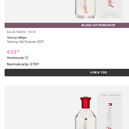
BIJNA UITVERKOCHT
Eau de Toilette ⋅ 50 ml
Tommy Hilfiger
Tommy Girl Forever EDT
€
53
39
Memberprijs
Normale prijs:
€
78
49
VOEG TOE