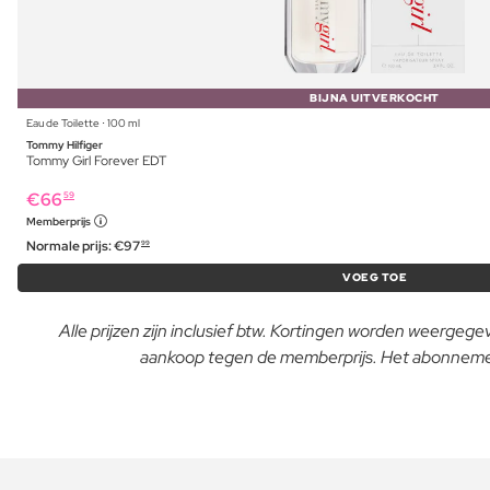
BIJNA UITVERKOCHT
Eau de Toilette ⋅ 100 ml
Tommy Hilfiger
Tommy Girl Forever EDT
€
66
59
Memberprijs
Normale prijs:
€
97
99
VOEG TOE
Alle prijzen zijn inclusief btw. Kortingen worden weergeg
aankoop tegen de memberprijs. Het abonnement