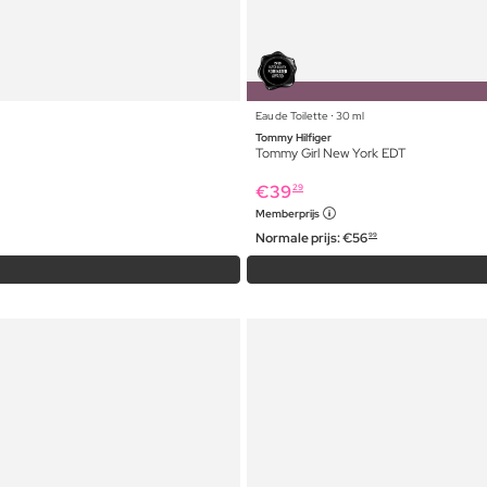
Eau de Toilette ⋅ 30 ml
Tommy Hilfiger
Tommy Girl New York EDT
€
39
29
Memberprijs
Normale prijs:
€
56
99