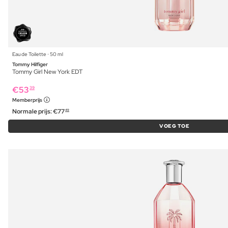
Eau de Toilette ⋅ 50 ml
Tommy Hilfiger
Tommy Girl New York EDT
€
53
39
Memberprijs
Normale prijs:
€
77
49
VOEG TOE