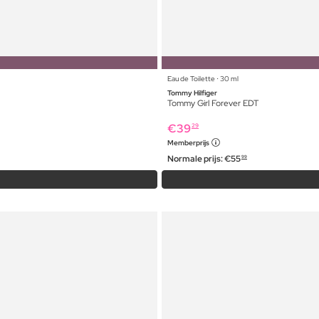
Eau de Toilette ⋅ 30 ml
Tommy Hilfiger
Tommy Girl Forever EDT
€
39
29
Memberprijs
Normale prijs:
€
55
99