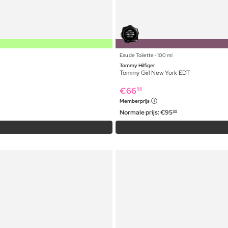
Eau de Toilette ⋅ 100 ml
Tommy Hilfiger
Tommy Girl New York EDT
€
66
59
Memberprijs
Normale prijs:
€
95
99