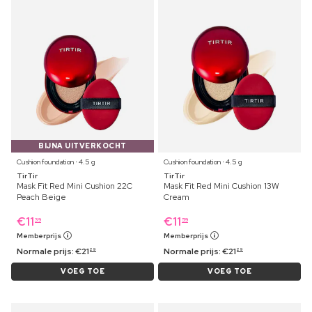
BIJNA UITVERKOCHT
Cushion foundation ⋅ 4.5 g
Cushion foundation ⋅ 4.5 g
TirTir
TirTir
Mask Fit Red Mini Cushion 22C
Mask Fit Red Mini Cushion 13W
Peach Beige
Cream
€
11
€
11
39
59
Memberprijs
Memberprijs
Normale prijs:
€
21
Normale prijs:
€
21
29
29
VOEG TOE
VOEG TOE