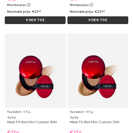
Memberprijs
Memberprijs
Normale prijs:
€
21
Normale prijs:
€
23
29
99
VOEG TOE
VOEG TOE
Foundation ⋅ 4.5 g
Foundation ⋅ 4.5 g
TirTir
TirTir
Mask Fit Red Mini Cushion 40N
Mask Fit Red Mini Cushion 35N
€
17
€
17
29
29