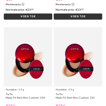
Memberprijs
Memberprijs
Normale prijs:
€
23
Normale prijs:
€
23
99
99
VOEG TOE
VOEG TOE
Foundation ⋅ 4.5 g
Foundation ⋅ 4.5 g
TirTir
TirTir
Mask Fit Red Mini Cushion 33N
Mask Fit Red Mini Cushion 33C
29
29