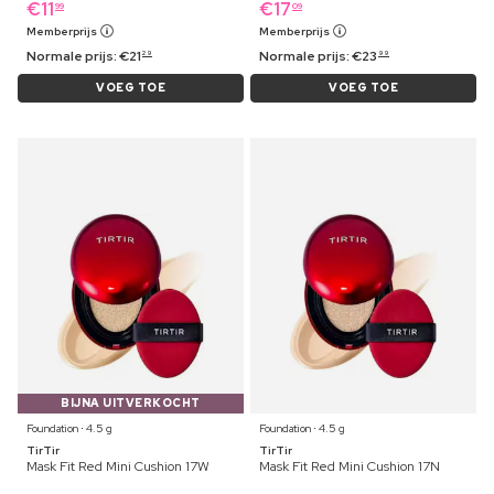
€
11
€
17
99
09
Memberprijs
Memberprijs
Normale prijs:
€
21
Normale prijs:
€
23
29
99
VOEG TOE
VOEG TOE
BIJNA UITVERKOCHT
Foundation ⋅ 4.5 g
Foundation ⋅ 4.5 g
TirTir
TirTir
Mask Fit Red Mini Cushion 17W
Mask Fit Red Mini Cushion 17N