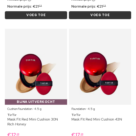
Normale prijs:
€
21
Normale prijs:
€
21
29
29
VOEG TOE
VOEG TOE
BIJNA UITVERKOCHT
Cushion foundation ⋅ 4.5 g
Foundation ⋅ 4.5 g
TirTir
TirTir
Mask Fit Red Mini Cushion 30N
Mask Fit Red Mini Cushion 43N
Rich Honey
€
12
€
17
29
29