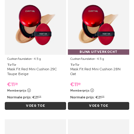
BIJNA UITVERKOCHT
Cushion foundation ⋅ 4.5 g
Cushion foundation ⋅ 4.5 g
TirTir
TirTir
Mask Fit Red Mini Cushion 29C
Mask Fit Red Mini Cushion 28N
Taupe Beige
Oat
€
11
€
11
59
69
Memberprijs
Memberprijs
Normale prijs:
€
21
Normale prijs:
€
21
29
29
VOEG TOE
VOEG TOE