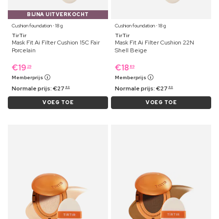
BIJNA UITVERKOCHT
Cushion foundation ⋅ 18 g
Cushion foundation ⋅ 18 g
TirTir
TirTir
Mask Fit Ai Filter Cushion 15C Fair
Mask Fit Ai Filter Cushion 22N
Porcelain
Shell Beige
€
19
€
18
29
89
Memberprijs
Memberprijs
Normale prijs:
€
27
Normale prijs:
€
27
49
49
VOEG TOE
VOEG TOE