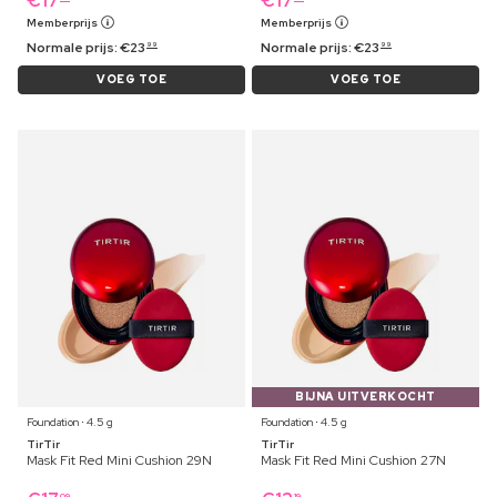
€
17
€
17
Memberprijs
Memberprijs
Normale prijs:
€
23
Normale prijs:
€
23
99
99
VOEG TOE
VOEG TOE
BIJNA UITVERKOCHT
Foundation ⋅ 4.5 g
Foundation ⋅ 4.5 g
TirTir
TirTir
Mask Fit Red Mini Cushion 29N
Mask Fit Red Mini Cushion 27N
09
19