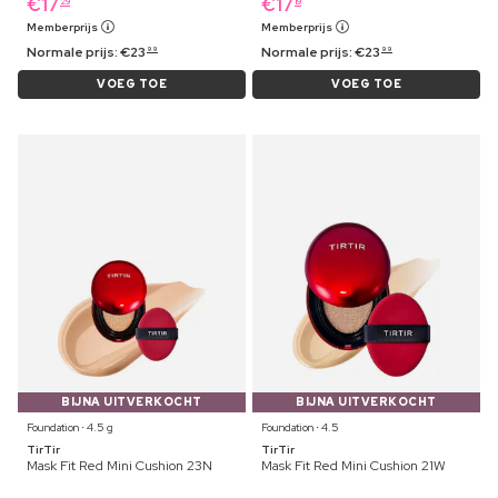
€
17
€
17
29
19
Memberprijs
Memberprijs
Normale prijs:
€
23
Normale prijs:
€
23
99
99
VOEG TOE
VOEG TOE
BIJNA UITVERKOCHT
BIJNA UITVERKOCHT
Foundation ⋅ 4.5 g
Foundation ⋅ 4.5
TirTir
TirTir
Mask Fit Red Mini Cushion 23N
Mask Fit Red Mini Cushion 21W