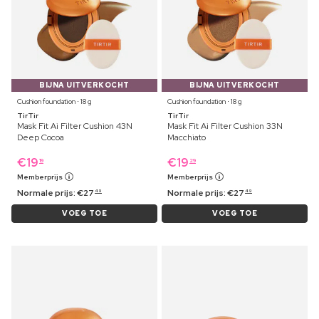
BIJNA UITVERKOCHT
BIJNA UITVERKOCHT
Cushion foundation ⋅ 18 g
Cushion foundation ⋅ 18 g
TirTir
TirTir
Mask Fit Ai Filter Cushion 43N
Mask Fit Ai Filter Cushion 33N
Deep Cocoa
Macchiato
€
19
€
19
19
29
Memberprijs
Memberprijs
Normale prijs:
€
27
Normale prijs:
€
27
49
49
VOEG TOE
VOEG TOE