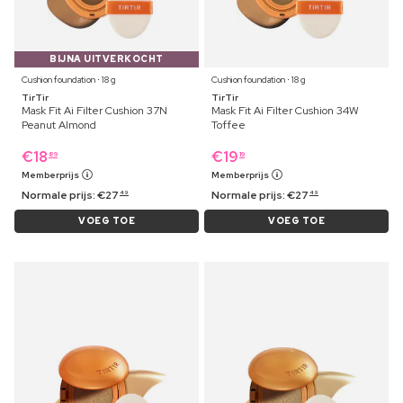
BIJNA UITVERKOCHT
Cushion foundation ⋅ 18 g
Cushion foundation ⋅ 18 g
TirTir
TirTir
Mask Fit Ai Filter Cushion 37N
Mask Fit Ai Filter Cushion 34W
Peanut Almond
Toffee
€
18
€
19
89
19
Memberprijs
Memberprijs
Normale prijs:
€
27
Normale prijs:
€
27
49
49
VOEG TOE
VOEG TOE