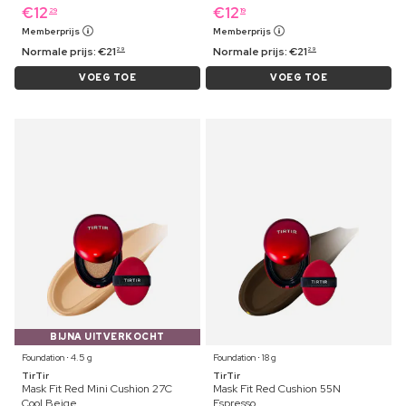
€
12
€
12
29
19
Memberprijs
Memberprijs
Normale prijs:
€
21
Normale prijs:
€
21
29
29
VOEG TOE
VOEG TOE
BIJNA UITVERKOCHT
Foundation ⋅ 4.5 g
Foundation ⋅ 18 g
TirTir
TirTir
Mask Fit Red Mini Cushion 27C
Mask Fit Red Cushion 55N
Cool Beige
Espresso