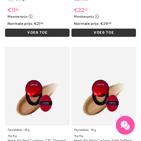
€
11
€
22
99
79
Memberprijs
Memberprijs
Normale prijs:
€
21
Normale prijs:
€
29
29
99
VOEG TOE
VOEG TOE
Foundation ⋅ 18 g
Foundation ⋅ 18 g
TirTir
TirTir
Mask Fit Red Cushion 37C Almond
Mask Fit Red Cushion 34W Toffee