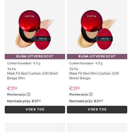
BIJNA UITVERKOCHT
BIJNA UITVERKOCHT
Cushion foundation ⋅ 4.5 g
Cushion foundation ⋅ 4.5 g
TirTir
TirTir
Mask Fit Red Cushion 22N Shell
Mask Fit Red Mini Cushion 22W
Beige Mini
Sheer Beige
€
11
€
11
69
59
Memberprijs
Memberprijs
Normale prijs:
€
21
Normale prijs:
€
21
29
29
VOEG TOE
VOEG TOE