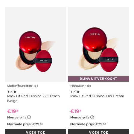
BIJNA UITVERKOCHT
Cushion foundation ⋅ 18 g
Foundation ⋅ 18 g
TirTir
TirTir
Mask Fit Red Cushion 22C Peach
Mask Fit Red Cushion 13W Cream
Beige
€
19
€
19
19
19
Memberprijs
Memberprijs
Normale prijs:
€
29
Normale prijs:
€
29
99
99
VOEG TOE
VOEG TOE