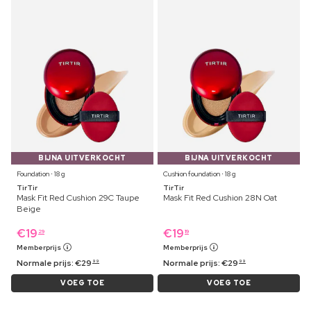
BIJNA UITVERKOCHT
BIJNA UITVERKOCHT
Foundation ⋅ 18 g
Cushion foundation ⋅ 18 g
TirTir
TirTir
Mask Fit Red Cushion 29C Taupe
Mask Fit Red Cushion 28N Oat
Beige
€
19
€
19
29
19
Memberprijs
Memberprijs
Normale prijs:
€
29
Normale prijs:
€
29
99
99
VOEG TOE
VOEG TOE