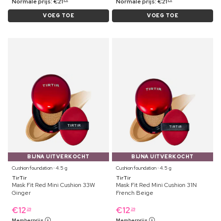
Normale prijs:
€
21
Normale prijs:
€
21
VOEG TOE
VOEG TOE
BIJNA UITVERKOCHT
BIJNA UITVERKOCHT
Cushion foundation ⋅ 4.5 g
Cushion foundation ⋅ 4.5 g
TirTir
TirTir
Mask Fit Red Mini Cushion 33W
Mask Fit Red Mini Cushion 31N
Ginger
French Beige
€
12
€
12
29
29
Memberprijs
Memberprijs