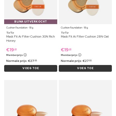
BIJNA UITVERKOCHT
Cushion foundation ⋅ 18 g
Cushion foundation ⋅ 18 g
TirTir
TirTir
Mask Fit Ai Filter Cushion 30N Rich
Mask Fit Ai Filter Cushion 28N Oat
Honey
€
19
€
19
29
29
Memberprijs
Memberprijs
Normale prijs:
€
27
Normale prijs:
€
27
49
49
VOEG TOE
VOEG TOE