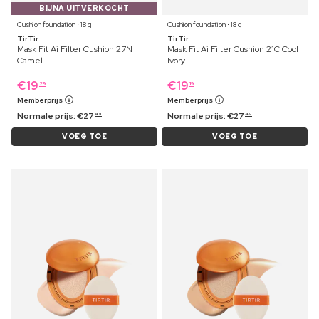
BIJNA UITVERKOCHT
Cushion foundation ⋅ 18 g
Cushion foundation ⋅ 18 g
TirTir
TirTir
Mask Fit Ai Filter Cushion 27N
Mask Fit Ai Filter Cushion 21C Cool
Camel
Ivory
€
19
€
19
29
19
Memberprijs
Memberprijs
Normale prijs:
€
27
Normale prijs:
€
27
49
49
VOEG TOE
VOEG TOE