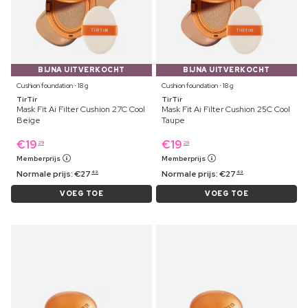
BIJNA UITVERKOCHT
BIJNA UITVERKOCHT
Cushion foundation ⋅ 18 g
Cushion foundation ⋅ 18 g
TirTir
TirTir
Mask Fit Ai Filter Cushion 27C Cool
Mask Fit Ai Filter Cushion 25C Cool
Beige
Taupe
€
19
€
19
29
29
Memberprijs
Memberprijs
Normale prijs:
€
27
Normale prijs:
€
27
49
49
VOEG TOE
VOEG TOE