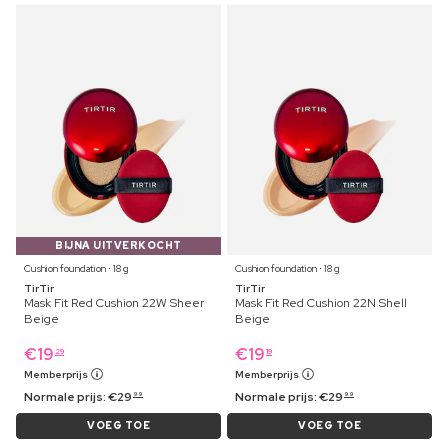
BIJNA UITVERKOCHT
Cushion foundation ⋅ 18 g
Cushion foundation ⋅ 18 g
TirTir
TirTir
Mask Fit Red Cushion 22W Sheer
Mask Fit Red Cushion 22N Shell
Beige
Beige
€
19
€
19
29
19
Memberprijs
Memberprijs
Normale prijs:
€
29
Normale prijs:
€
29
99
99
VOEG TOE
VOEG TOE