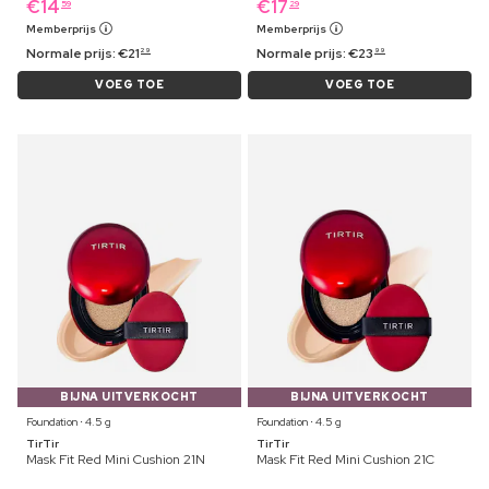
€
14
€
17
59
29
Memberprijs
Memberprijs
Normale prijs:
€
21
Normale prijs:
€
23
29
99
VOEG TOE
VOEG TOE
BIJNA UITVERKOCHT
BIJNA UITVERKOCHT
Foundation ⋅ 4.5 g
Foundation ⋅ 4.5 g
TirTir
TirTir
Mask Fit Red Mini Cushion 21N
Mask Fit Red Mini Cushion 21C