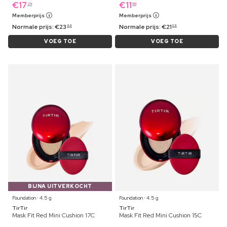
€
17
€
11
29
99
Memberprijs
Memberprijs
Normale prijs:
€
23
Normale prijs:
€
21
99
29
VOEG TOE
VOEG TOE
BIJNA UITVERKOCHT
Foundation ⋅ 4.5 g
Foundation ⋅ 4.5 g
TirTir
TirTir
Mask Fit Red Mini Cushion 17C
Mask Fit Red Mini Cushion 15C