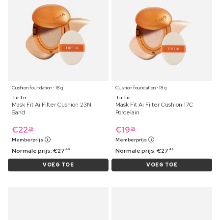
Cushion foundation ⋅ 18 g
Cushion foundation ⋅ 18 g
TirTir
TirTir
Mask Fit Ai Filter Cushion 23N
Mask Fit Ai Filter Cushion 17C
Sand
Porcelain
€
22
€
19
29
29
Memberprijs
Memberprijs
Normale prijs:
€
27
Normale prijs:
€
27
49
49
VOEG TOE
VOEG TOE