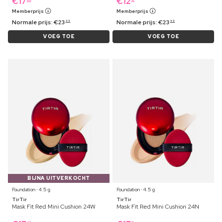
€
17
€
12
Memberprijs
Memberprijs
Normale prijs:
€
23
Normale prijs:
€
23
99
99
VOEG TOE
VOEG TOE
BIJNA UITVERKOCHT
Foundation ⋅ 4.5 g
Foundation ⋅ 4.5 g
TirTir
TirTir
Mask Fit Red Mini Cushion 24W
Mask Fit Red Mini Cushion 24N