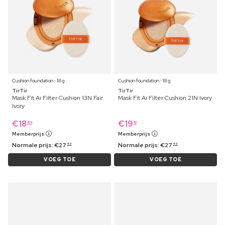
Cushion foundation ⋅ 18 g
Cushion foundation ⋅ 18 g
TirTir
TirTir
Mask Fit Ai Filter Cushion 13N Fair
Mask Fit Ai Filter Cushion 21N Ivory
Ivory
€
18
€
19
89
19
Memberprijs
Memberprijs
Normale prijs:
€
27
Normale prijs:
€
27
49
49
VOEG TOE
VOEG TOE