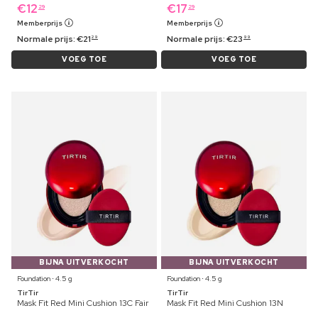
€
12
€
17
29
29
Memberprijs
Memberprijs
Normale prijs:
€
21
Normale prijs:
€
23
29
99
VOEG TOE
VOEG TOE
BIJNA UITVERKOCHT
BIJNA UITVERKOCHT
Foundation ⋅ 4.5 g
Foundation ⋅ 4.5 g
TirTir
TirTir
Mask Fit Red Mini Cushion 13C Fair
Mask Fit Red Mini Cushion 13N