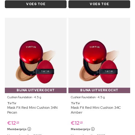
VOEG TOE
VOEG TOE
BIJNA UITVERKOCHT
BIJNA UITVERKOCHT
Cushion foundation ⋅ 4.5 g
Cushion foundation ⋅ 4.5 g
TirTir
TirTir
Mask Fit Red Mini Cushion 34N
Mask Fit Red Mini Cushion 34C
Pecan
Amber
€
12
€
12
29
29
Memberprijs
Memberprijs
29
29