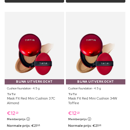
BIJNA UITVERKOCHT
BIJNA UITVERKOCHT
Cushion foundation ⋅ 4.5 g
Cushion foundation ⋅ 4.5 g
TirTir
TirTir
Mask Fit Red Mini Cushion 37C
Mask Fit Red Mini Cushion 34W
Almond
Toffee
€
12
€
12
29
29
Memberprijs
Memberprijs
Normale prijs:
€
21
Normale prijs:
€
21
29
29