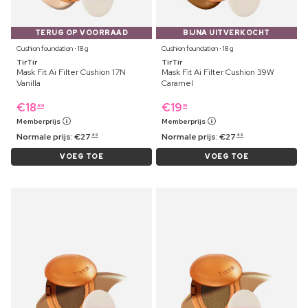
TERUG OP VOORRAAD
BIJNA UITVERKOCHT
Cushion foundation ⋅ 18 g
Cushion foundation ⋅ 18 g
TirTir
TirTir
Mask Fit Ai Filter Cushion 17N
Mask Fit Ai Filter Cushion 39W
Vanilla
Caramel
€
18
€
19
89
19
Memberprijs
Memberprijs
Normale prijs:
€
27
Normale prijs:
€
27
49
49
VOEG TOE
VOEG TOE