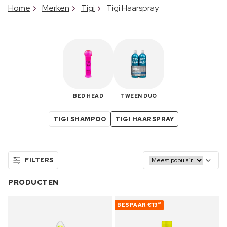
Home
Merken
Tigi
Tigi Haarspray
BED HEAD
TWEEN DUO
TIGI SHAMPOO
TIGI HAARSPRAY
FILTERS
PRODUCTEN
BESPAAR
€13
07