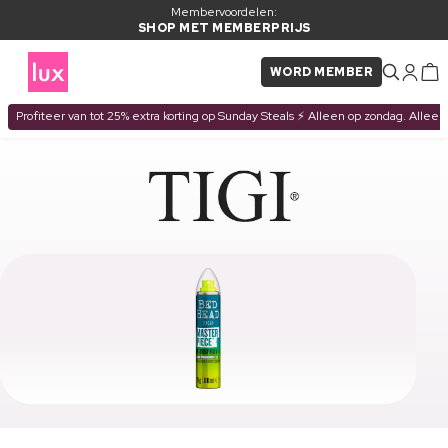
Membervoordelen:
SHOP MET MEMBERPRIJS
WORD MEMBER
Profiteer van tot 25% extra korting op Sunday Steals ⚡ Alleen op zondag. Alleen