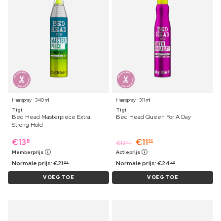
Haarspray ⋅ 340 ml
Haarspray ⋅ 311 ml
Tigi
Tigi
Bed Head Masterpiece Extra
Bed Head Queen For A Day
Strong Hold
€
13
€
11
19
92
€
12
29
Memberprijs
Actieprijs
Normale prijs:
€
21
Normale prijs:
€
24
99
99
VOEG TOE
VOEG TOE