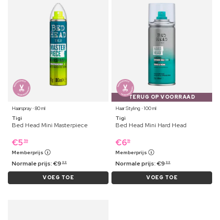
TERUG OP VOORRAAD
Haarspray ⋅ 80 ml
Haar Styling ⋅ 100 ml
Tigi
Tigi
Bed Head Mini Masterpiece
Bed Head Mini Hard Head
€
5
€
6
59
19
Memberprijs
Memberprijs
Normale prijs:
€
9
Normale prijs:
€
9
99
99
VOEG TOE
VOEG TOE