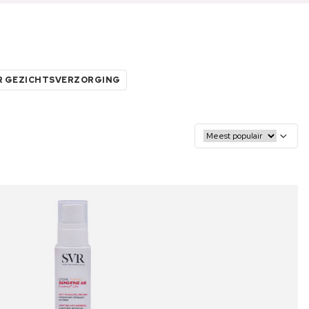
R GEZICHTSVERZORGING