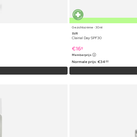
Gezichtscrème ⋅ 30 ml
SVR
Clairial Day SPF30
€
16
19
Memberprijs
Normale prijs:
€
34
99