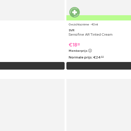
Gezichtscrème ⋅ 40 ml
SVR
Sensifine AR Tinted Cream
€
18
99
Memberprijs
Normale prijs:
€
24
99