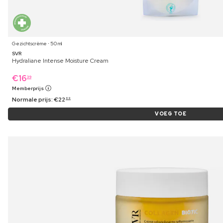
Gezichtscrème ⋅ 50 ml
SVR
Hydraliane Intense Moisture Cream
€
16
39
Memberprijs
Normale prijs:
€
22
69
VOEG TOE