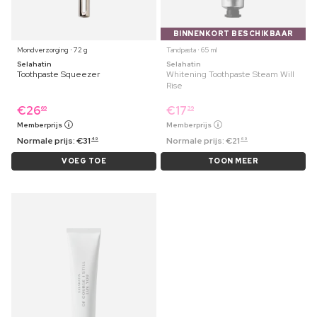
BINNENKORT BESCHIKBAAR
Mondverzorging ⋅ 72 g
Tandpasta ⋅ 65 ml
Selahatin
Selahatin
Toothpaste Squeezer
Whitening Toothpaste Steam Will
Rise
€
26
€
17
69
39
Memberprijs
Memberprijs
Normale prijs:
€
31
Normale prijs:
€
21
49
69
VOEG TOE
TOON MEER