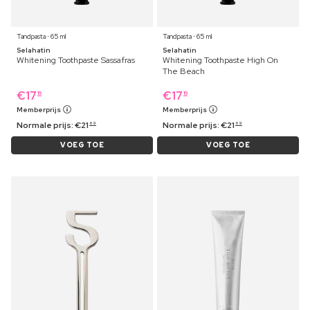
Tandpasta ⋅ 65 ml
Tandpasta ⋅ 65 ml
Selahatin
Selahatin
Whitening Toothpaste Sassafras
Whitening Toothpaste High On
The Beach
€
17
€
17
19
19
Memberprijs
Memberprijs
Normale prijs:
€
21
Normale prijs:
€
21
69
69
VOEG TOE
VOEG TOE