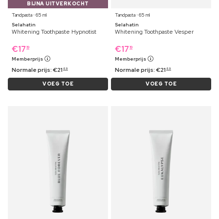
BIJNA UITVERKOCHT
Tandpasta ⋅ 65 ml
Tandpasta ⋅ 65 ml
Selahatin
Selahatin
Whitening Toothpaste Hypnotist
Whitening Toothpaste Vesper
€
17
€
17
19
19
Memberprijs
Memberprijs
Normale prijs:
€
21
Normale prijs:
€
21
69
69
VOEG TOE
VOEG TOE