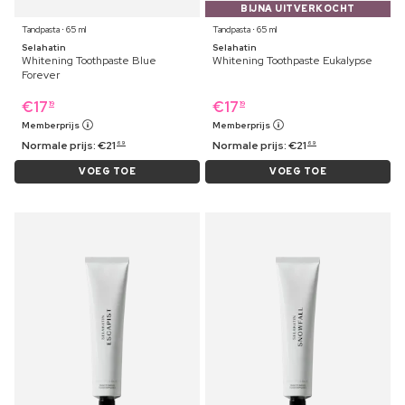
BIJNA UITVERKOCHT
Tandpasta ⋅ 65 ml
Tandpasta ⋅ 65 ml
Selahatin
Selahatin
Whitening Toothpaste Blue
Whitening Toothpaste Eukalypse
Forever
€
17
€
17
19
19
Memberprijs
Memberprijs
Normale prijs:
€
21
Normale prijs:
€
21
69
69
VOEG TOE
VOEG TOE