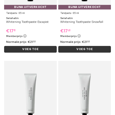
BIJNA UITVERKOCHT
BIJNA UITVERKOCHT
Tandpasta ⋅ 65 ml
Tandpasta ⋅ 65 ml
Selahatin
Selahatin
Whitening Toothpaste Escapist
Whitening Toothpaste Snowfall
€
17
€
17
19
29
Memberprijs
Memberprijs
Normale prijs:
€
21
Normale prijs:
€
21
69
69
VOEG TOE
VOEG TOE