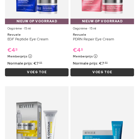
NIEUW OP VOORRAAD
NIEUW OP VOORRAAD
Oogcrème ⋅ 15 ml
Oogcrème ⋅ 15 ml
Revuele
Revuele
EGF Peptide Eye Cream
PDRN Repair Eye Cream
€
4
€
4
19
19
Memberprijs
Memberprijs
Normale prijs:
€
7
Normale prijs:
€
7
49
49
VOEG TOE
VOEG TOE