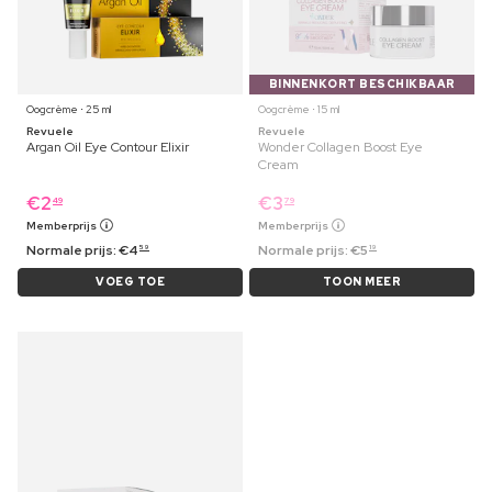
BINNENKORT BESCHIKBAAR
Oogcrème ⋅ 25 ml
Oogcrème ⋅ 15 ml
Revuele
Revuele
Argan Oil Eye Contour Elixir
Wonder Collagen Boost Eye
Cream
€
2
€
3
49
79
Memberprijs
Memberprijs
Normale prijs:
€
4
Normale prijs:
€
5
59
19
VOEG TOE
TOON MEER