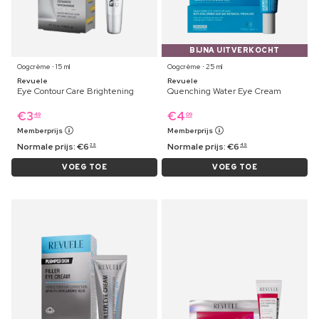
BIJNA UITVERKOCHT
Oogcrème ⋅ 15 ml
Oogcrème ⋅ 25 ml
Revuele
Revuele
Eye Contour Care Brightening
Quenching Water Eye Cream
€
3
€
4
49
09
Memberprijs
Memberprijs
Normale prijs:
€
6
Normale prijs:
€
6
39
49
VOEG TOE
VOEG TOE