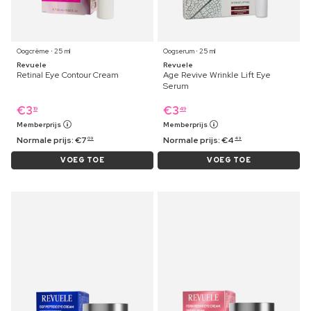
Oogcrème ⋅ 25 ml
Oogserum ⋅ 25 ml
Revuele
Revuele
Retinal Eye Contour Cream
Age Revive Wrinkle Lift Eye
Serum
€
3
€
3
19
49
Memberprijs
Memberprijs
Normale prijs:
€
7
Normale prijs:
€
4
09
49
VOEG TOE
VOEG TOE