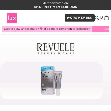
Membervoordelen:
SHOP MET MEMBERPRIJS
WORD MEMBER
Laat je glow langer stralen 🤎 alles om je zomertan te behouden
Laat