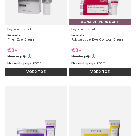
BIJNA UITVERKOCHT
Oogcrème ⋅ 25 ml
Oogcrème ⋅ 25 ml
Revuele
Revuele
Filler Eye Cream
Polypeptide Eye Contour Cream
€
3
€
3
09
59
Memberprijs
Memberprijs
Normale prijs:
€
7
Normale prijs:
€
7
09
69
VOEG TOE
VOEG TOE