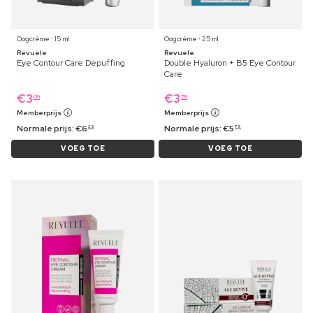
Oogcrème ⋅ 15 ml
Oogcrème ⋅ 25 ml
Revuele
Revuele
Eye Contour Care Depuffing
Double Hyaluron + B5 Eye Contour
Care
€
3
€
3
09
59
Memberprijs
Memberprijs
Normale prijs:
€
6
Normale prijs:
€
5
39
79
VOEG TOE
VOEG TOE