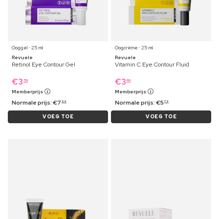
Ooggel ⋅ 25 ml
Oogcrème ⋅ 25 ml
Revuele
Revuele
Retinol Eye Contour Gel
Vitamin C Eye Contour Fluid
€
3
€
3
59
69
Memberprijs
Memberprijs
Normale prijs:
€
7
Normale prijs:
€
5
69
79
VOEG TOE
VOEG TOE