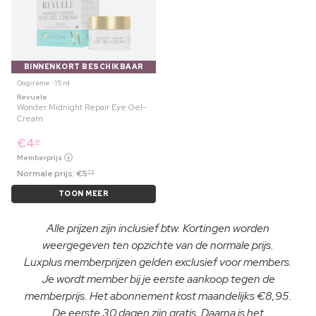
BINNENKORT BESCHIKBAAR
Oogcrème ⋅ 15 ml
Revuele
Wonder Midnight Repair Eye Gel-
Cream
€
4
19
Memberprijs
Normale prijs:
€
5
79
TOON MEER
Alle prijzen zijn inclusief btw. Kortingen worden
weergegeven ten opzichte van de normale prijs.
Luxplus memberprijzen gelden exclusief voor members.
Je wordt member bij je eerste aankoop tegen de
memberprijs. Het abonnement kost maandelijks €8,95.
De eerste 30 dagen zijn gratis. Daarna is het