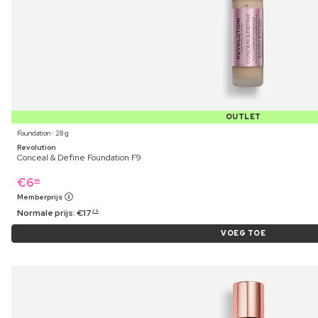
OUTLET
Foundation ⋅ 28 g
Revolution
Conceal & Define Foundation F9
€
6
99
Memberprijs
Normale prijs:
€
17
29
VOEG TOE