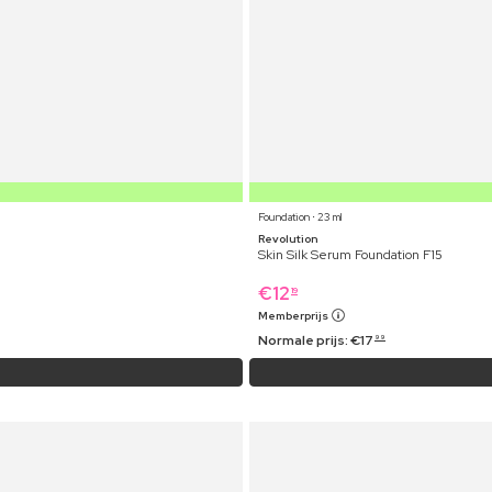
Foundation ⋅ 23 ml
Revolution
Skin Silk Serum Foundation F15
€
12
19
Memberprijs
Normale prijs:
€
17
99