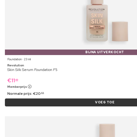
BIJNA UITVERKOCHT
Foundation ⋅ 23 ml
Revolution
Skin Silk Serum Foundation F5
€
11
49
Memberprijs
Normale prijs:
€
20
49
VOEG TOE