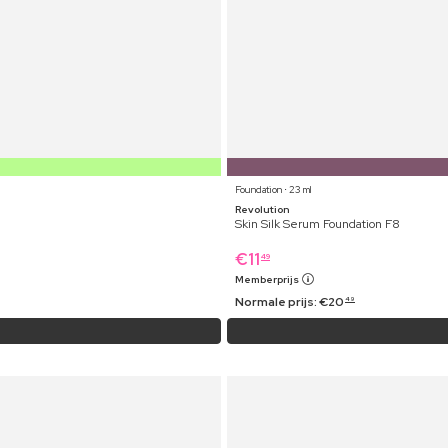
Foundation ⋅ 23 ml
Revolution
Skin Silk Serum Foundation F8
€
11
49
Memberprijs
Normale prijs:
€
20
49