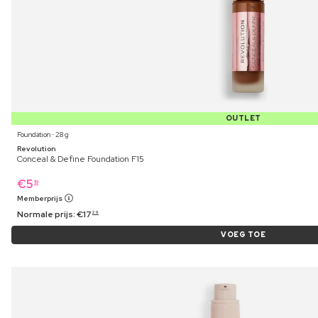
OUTLET
Foundation ⋅ 28 g
Revolution
Conceal & Define Foundation F15
€
5
19
Memberprijs
Normale prijs:
€
17
29
VOEG TOE