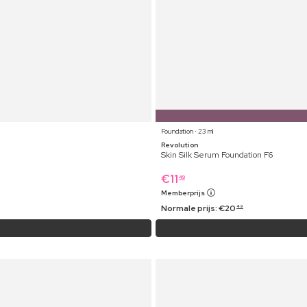
Foundation ⋅ 23 ml
Revolution
Skin Silk Serum Foundation F6
€
11
49
Memberprijs
Normale prijs:
€
20
49