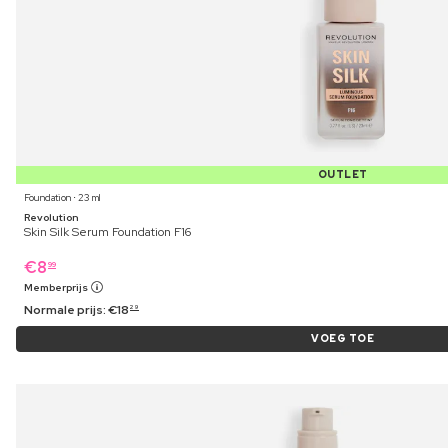
OUTLET
Foundation ⋅ 23 ml
Revolution
Skin Silk Serum Foundation F16
€
8
99
Memberprijs
Normale prijs:
€
18
29
VOEG TOE