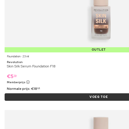
OUTLET
Foundation ⋅ 23 ml
Revolution
Skin Silk Serum Foundation F18
€
5
79
Memberprijs
Normale prijs:
€
18
29
VOEG TOE