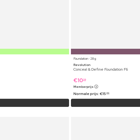
Foundation ⋅ 28 g
Revolution
Conceal & Define Foundation F6
€
10
39
Memberprijs
Normale prijs:
€
15
49