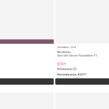
Foundation ⋅ 23 ml
Revolution
Skin Silk Serum Foundation F3
€
11
49
Memberprijs
Normale prijs:
€
20
49