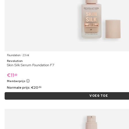
Foundation ⋅ 23 ml
Revolution
Skin Silk Serum Foundation F7
€
11
49
Memberprijs
Normale prijs:
€
20
49
VOEG TOE