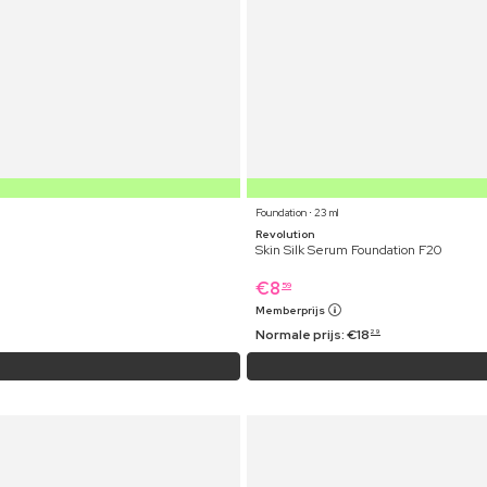
Foundation ⋅ 23 ml
Revolution
Skin Silk Serum Foundation F20
€
8
59
Memberprijs
Normale prijs:
€
18
29