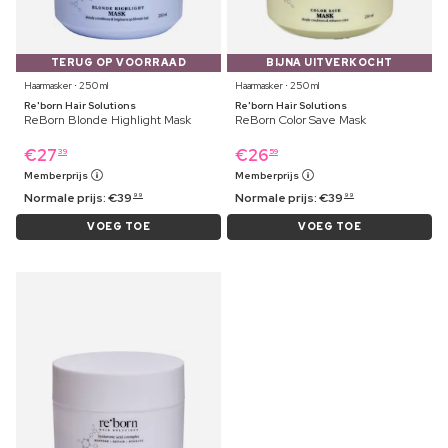
TERUG OP VOORRAAD
BIJNA UITVERKOCHT
Haarmasker ⋅ 250 ml
Haarmasker ⋅ 250 ml
Re'born Hair Solutions
Re'born Hair Solutions
ReBorn Blonde Highlight Mask
ReBorn Color Save Mask
€
27
€
26
39
59
Memberprijs
Memberprijs
Normale prijs:
€
39
Normale prijs:
€
39
99
99
VOEG TOE
VOEG TOE