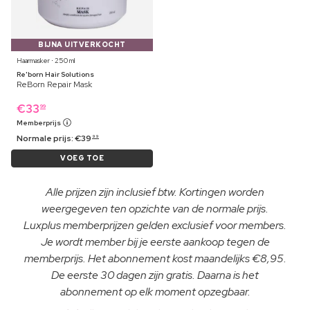
BIJNA UITVERKOCHT
Haarmasker ⋅ 250 ml
Re'born Hair Solutions
ReBorn Repair Mask
€
33
99
Memberprijs
Normale prijs:
€
39
99
VOEG TOE
Alle prijzen zijn inclusief btw. Kortingen worden
weergegeven ten opzichte van de normale prijs.
Luxplus memberprijzen gelden exclusief voor members.
Je wordt member bij je eerste aankoop tegen de
memberprijs. Het abonnement kost maandelijks €8,95.
De eerste 30 dagen zijn gratis. Daarna is het
abonnement op elk moment opzegbaar.