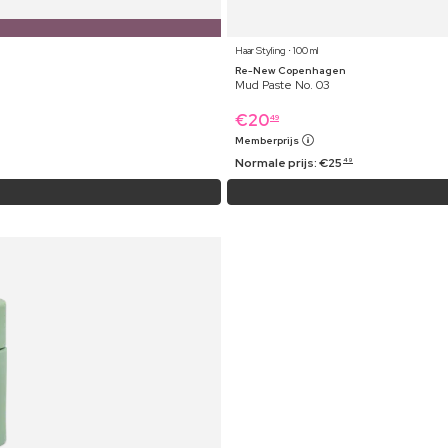
Haar Styling ⋅ 100 ml
Re-New Copenhagen
Mud Paste No. 03
€
20
49
Memberprijs
Normale prijs:
€
25
49