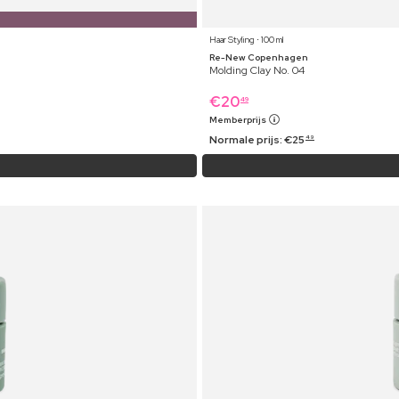
Haar Styling ⋅ 100 ml
Re-New Copenhagen
Molding Clay No. 04
€
20
49
Memberprijs
Normale prijs:
€
25
49