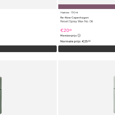
Haarwax ⋅ 150 ml
Re-New Copenhagen
Reset Spray Wax No. 06
€
20
49
Memberprijs
Normale prijs:
€
25
49