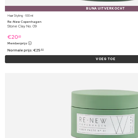
BIJNA UITVERKOCHT
Haar Styling ⋅ 100 ml
Re-New Copenhagen
Stone Clay No. 09
€
20
49
Memberprijs
Normale prijs:
€
25
49
VOEG TOE