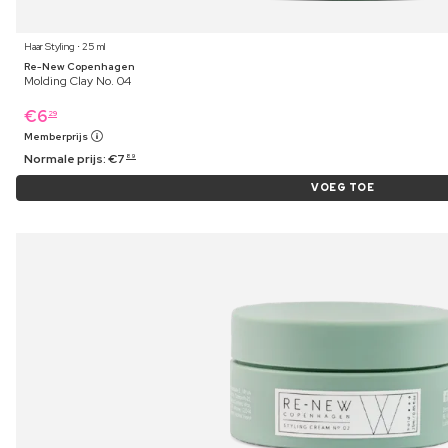
Haar Styling ⋅ 25 ml
Re-New Copenhagen
Molding Clay No. 04
€
6
29
Memberprijs
Normale prijs:
€
7
89
VOEG TOE