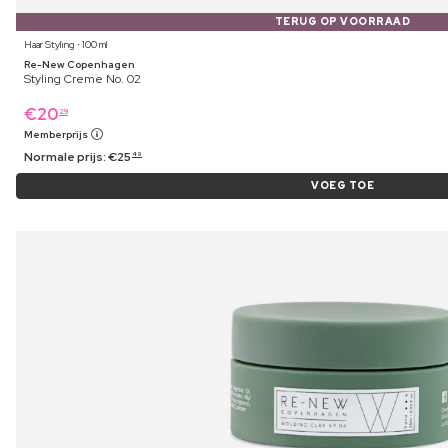
TERUG OP VOORRAAD
Haar Styling ⋅ 100 ml
Re-New Copenhagen
Styling Creme No. 02
€
20
29
Memberprijs
Normale prijs:
€
25
49
VOEG TOE