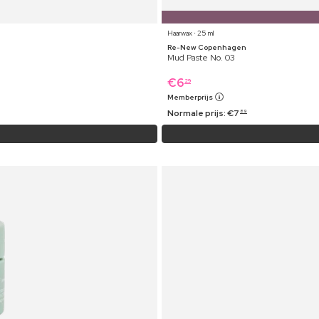
Haarwax ⋅ 25 ml
Re-New Copenhagen
Mud Paste No. 03
€
6
29
Memberprijs
Normale prijs:
€
7
89