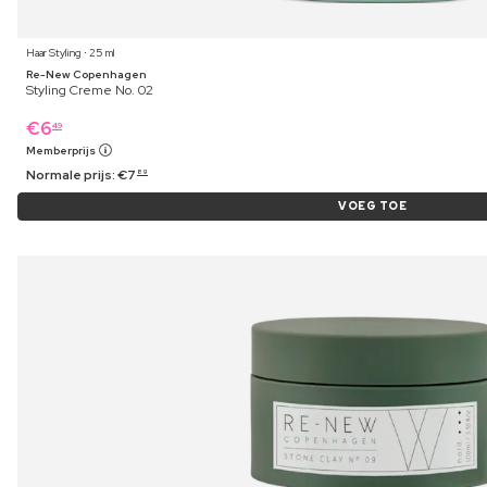
Haar Styling ⋅ 25 ml
Re-New Copenhagen
Styling Creme No. 02
€
6
49
Memberprijs
Normale prijs:
€
7
89
VOEG TOE