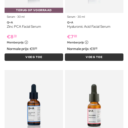
TERUG OP VOORRAAD
Serum ⋅ 30 ml
Serum ⋅ 30 ml
Q+A
Q+A
Zinc PCA Facial Serum
Hyaluronic Acid Facial Serum
€
8
€
7
79
99
Memberprijs
Memberprijs
Normale prijs:
€
11
Normale prijs:
€
11
99
49
VOEG TOE
VOEG TOE