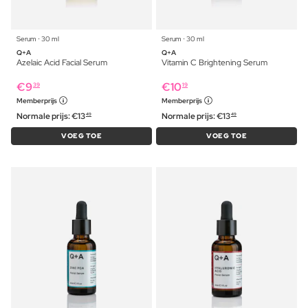
Serum ⋅ 30 ml
Serum ⋅ 30 ml
Q+A
Q+A
Azelaic Acid Facial Serum
Vitamin C Brightening Serum
€
9
€
10
39
19
Memberprijs
Memberprijs
Normale prijs:
€
13
Normale prijs:
€
13
49
49
VOEG TOE
VOEG TOE