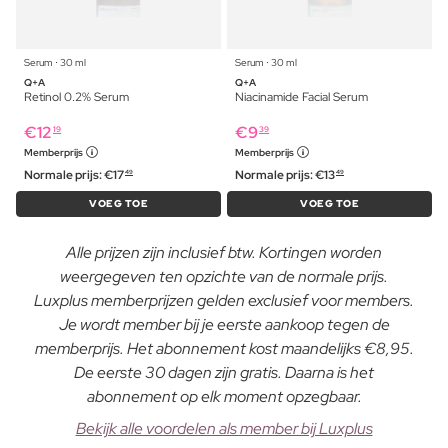
Serum ⋅ 30 ml
Serum ⋅ 30 ml
Q+A
Q+A
Retinol 0.2% Serum
Niacinamide Facial Serum
€
12
€
9
19
39
Memberprijs
Memberprijs
Normale prijs:
€
17
Normale prijs:
€
13
49
49
VOEG TOE
VOEG TOE
Alle prijzen zijn inclusief btw. Kortingen worden
weergegeven ten opzichte van de normale prijs.
Luxplus memberprijzen gelden exclusief voor members.
Je wordt member bij je eerste aankoop tegen de
memberprijs. Het abonnement kost maandelijks €8,95.
De eerste 30 dagen zijn gratis. Daarna is het
abonnement op elk moment opzegbaar.
Bekijk alle voordelen als member bij Luxplus