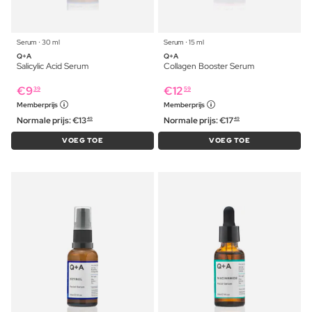
Serum ⋅ 30 ml
Serum ⋅ 15 ml
Q+A
Q+A
Salicylic Acid Serum
Collagen Booster Serum
€
9
€
12
39
59
Memberprijs
Memberprijs
Normale prijs:
€
13
Normale prijs:
€
17
49
49
VOEG TOE
VOEG TOE