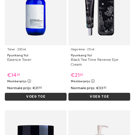
Toner ⋅ 200 ml
Oogcrème ⋅ 25 ml
Pyunkang Yul
Pyunkang Yul
Essence Toner
Black Tea Time Reverse Eye
Cream
€
14
€
21
89
89
Memberprijs
Memberprijs
Normale prijs:
€
21
Normale prijs:
€
33
49
49
VOEG TOE
VOEG TOE