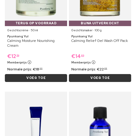
TERUG OP VOORRAAD
BIJNA UITVERKOCHT
Gezichtscrème ⋅ 50 ml
Gezichtsmasker ⋅ 100 g
Pyunkang Yul
Pyunkang Yul
Calming Moisture Nourishing
Calming Relief Gel Wash Off Pack
Cream
€
12
€
14
59
89
Memberprijs
Memberprijs
Normale prijs:
€
18
Normale prijs:
€
22
99
49
VOEG TOE
VOEG TOE