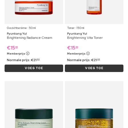
Gezichtscrème ⋅ 50 ml
Toner ⋅ 150 ml
Pyunkang Yul
Pyunkang Yul
Brightening Radiance Cream
Brightening Vita Toner
€
15
€
15
69
69
Memberprijs
Memberprijs
Normale prijs:
€
21
Normale prijs:
€
21
49
49
VOEG TOE
VOEG TOE