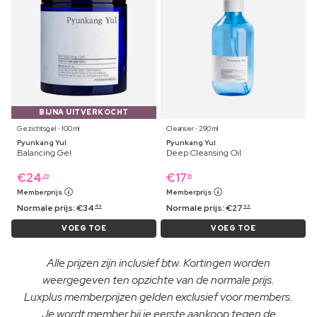
BIJNA UITVERKOCHT
Gezichtsgel ⋅ 100 ml
Cleanser ⋅ 290 ml
Pyunkang Yul
Pyunkang Yul
Balancing Gel
Deep Cleansing Oil
€
24
€
17
29
19
Memberprijs
Memberprijs
Normale prijs:
€
34
Normale prijs:
€
27
49
99
VOEG TOE
VOEG TOE
Alle prijzen zijn inclusief btw. Kortingen worden
weergegeven ten opzichte van de normale prijs.
Luxplus memberprijzen gelden exclusief voor members.
Je wordt member bij je eerste aankoop tegen de