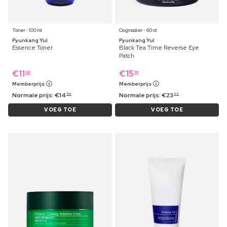
Toner ⋅ 100 ml
Oogmasker ⋅ 60 st
Pyunkang Yul
Pyunkang Yul
Essence Toner
Black Tea Time Reverse Eye
Patch
€
11
€
15
09
99
Memberprijs
Memberprijs
Normale prijs:
€
14
Normale prijs:
€
23
49
99
VOEG TOE
VOEG TOE