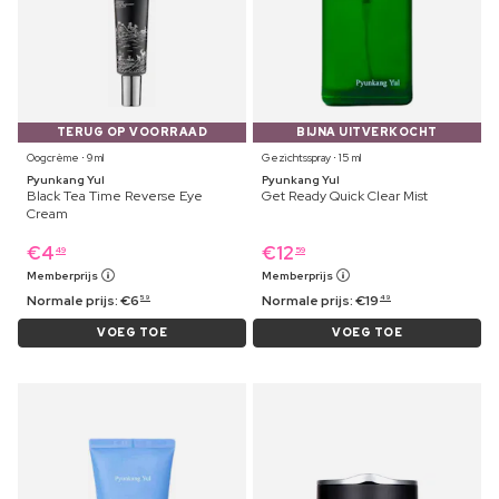
TERUG OP VOORRAAD
BIJNA UITVERKOCHT
Oogcrème ⋅ 9 ml
Gezichtsspray ⋅ 15 ml
Pyunkang Yul
Pyunkang Yul
Black Tea Time Reverse Eye
Get Ready Quick Clear Mist
Cream
€
4
€
12
49
59
Memberprijs
Memberprijs
Normale prijs:
€
6
Normale prijs:
€
19
59
49
VOEG TOE
VOEG TOE