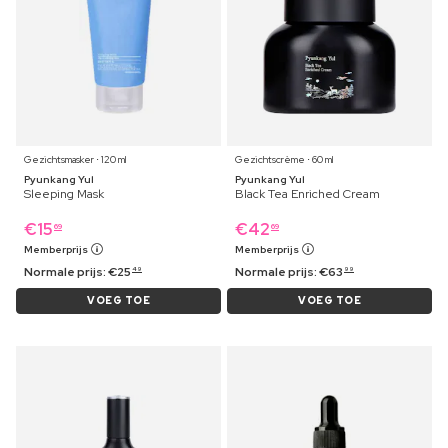
Gezichtsmasker ⋅ 120 ml
Gezichtscrème ⋅ 60 ml
Pyunkang Yul
Pyunkang Yul
Sleeping Mask
Black Tea Enriched Cream
€
15
€
42
69
69
Memberprijs
Memberprijs
Normale prijs:
€
25
Normale prijs:
€
63
49
99
VOEG TOE
VOEG TOE