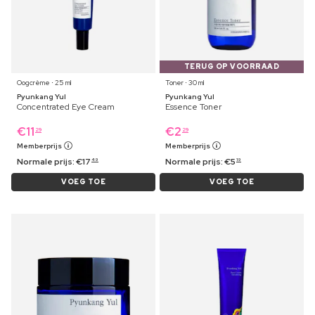
TERUG OP VOORRAAD
Oogcrème ⋅ 25 ml
Toner ⋅ 30 ml
Pyunkang Yul
Pyunkang Yul
Concentrated Eye Cream
Essence Toner
€
11
€
2
29
29
Memberprijs
Memberprijs
Normale prijs:
€
17
Normale prijs:
€
5
49
19
VOEG TOE
VOEG TOE