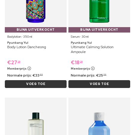
BIJNA UITVERKOCHT
BIJNA UITVERKOCHT
Bodylotion ⋅ 350 ml
Serum ⋅ 30 ml
Pyunkang Yul
Pyunkang Yul
Body Lotion Dancheong
Ultimate Calming Solution
Ampoule
€
27
€
18
29
29
Memberprijs
Memberprijs
Normale prijs:
€
33
Normale prijs:
€
25
99
99
VOEG TOE
VOEG TOE