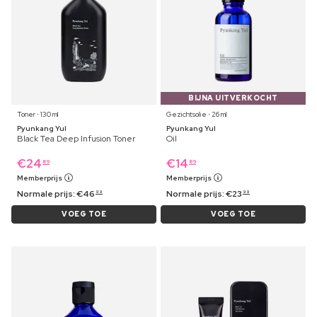
BIJNA UITVERKOCHT
Toner ⋅ 130 ml
Gezichtsolie ⋅ 26 ml
Pyunkang Yul
Pyunkang Yul
Black Tea Deep Infusion Toner
Oil
€
24
€
14
89
89
Memberprijs
Memberprijs
Normale prijs:
€
46
Normale prijs:
€
23
99
99
VOEG TOE
VOEG TOE