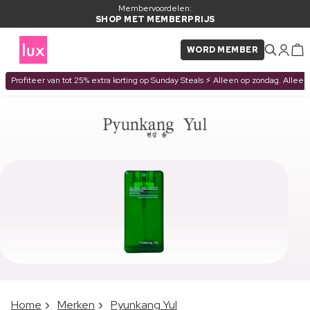
Membervoordelen:
SHOP MET MEMBERPRIJS
WORD MEMBER
Profiteer van tot 25% extra korting op Sunday Steals ⚡ Alleen op zondag. Alleen
Home
Merken
Pyunkang Yul