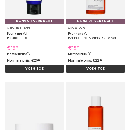
BIJNA UITVERKOCHT
BIJNA UITVERKOCHT
Gel Crème ⋅ 60 ml
Serum ⋅ 30 ml
Pyunkang Yul
Pyunkang Yul
Balancing Gel
Brightening Blemish Care Serum
€
15
€
15
69
69
Memberprijs
Memberprijs
Normale prijs:
€
21
Normale prijs:
€
22
49
49
VOEG TOE
VOEG TOE