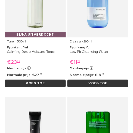
BIJNA UITVERKOCHT
Toner ⋅ 500 ml
Cleanser ⋅ 290 ml
Pyunkang Yul
Pyunkang Yul
Calming Deep Moisture Toner
Low Ph Cleansing Water
€
23
€
11
79
79
Memberprijs
Memberprijs
Normale prijs:
€
27
Normale prijs:
€
18
99
49
VOEG TOE
VOEG TOE