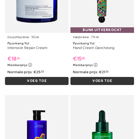
BIJNA UITVERKOCHT
Gezichtscrème ⋅ 50 ml
Handcrème ⋅ 75 ml
Pyunkang Yul
Pyunkang Yul
Intensive Repair Cream
Hand Cream Dancheong
€
18
€
15
29
69
Memberprijs
Memberprijs
Normale prijs:
€
25
Normale prijs:
€
21
49
49
VOEG TOE
VOEG TOE