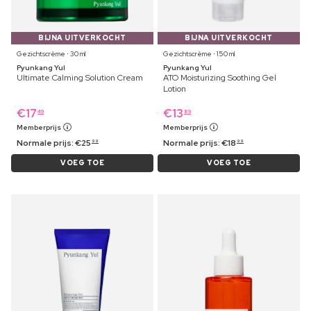
BIJNA UITVERKOCHT
BIJNA UITVERKOCHT
Gezichtscrème ⋅ 30 ml
Gezichtscrème ⋅ 150 ml
Pyunkang Yul
Pyunkang Yul
Ultimate Calming Solution Cream
ATO Moisturizing Soothing Gel
Lotion
€
17
€
13
49
89
Memberprijs
Memberprijs
Normale prijs:
€
25
Normale prijs:
€
18
99
99
VOEG TOE
VOEG TOE