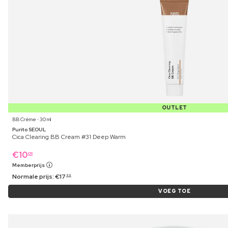
OUTLET
BB Crème ⋅ 30 ml
Purito SEOUL
Cica Clearing BB Cream #31 Deep Warm
€
10
09
Memberprijs
Normale prijs:
€
17
99
VOEG TOE