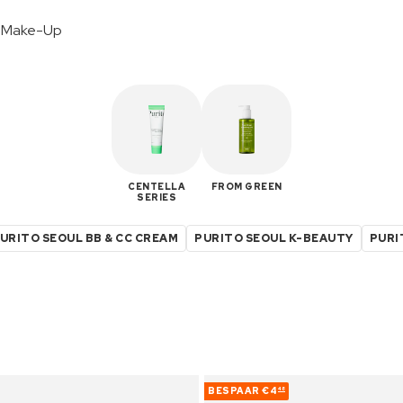
y Make-Up
CENTELLA
FROM GREEN
SERIES
URITO SEOUL BB & CC CREAM
PURITO SEOUL K-BEAUTY
PURI
BESPAAR
€4
48