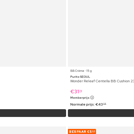
BB Crème ⋅ 15 g
Purito SEOUL
Wonder Releaf Centella BB Cushion 2
€
31
79
Memberprijs
Normale prijs:
€
43
99
BESPAAR
€5
94