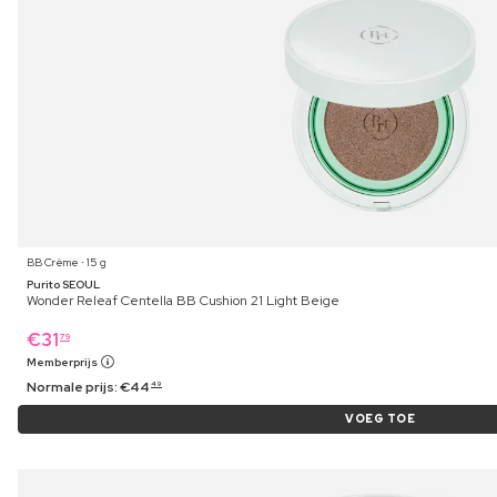
BB Crème ⋅ 15 g
Purito SEOUL
Wonder Releaf Centella BB Cushion 21 Light Beige
€
31
79
Memberprijs
Normale prijs:
€
44
49
VOEG TOE