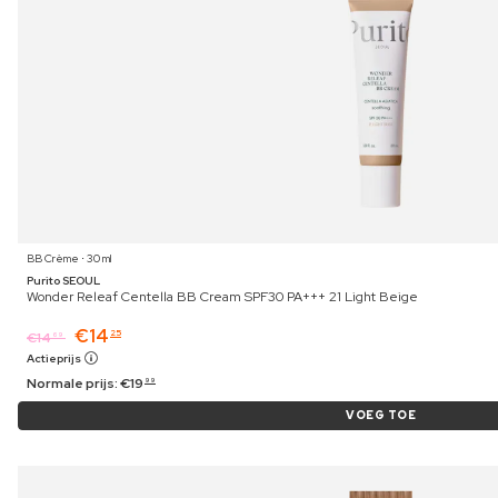
BB Crème ⋅ 30 ml
Purito SEOUL
Wonder Releaf Centella BB Cream SPF30 PA+++ 21 Light Beige
€
14
25
€
14
69
Actieprijs
Normale prijs:
€
19
99
VOEG TOE