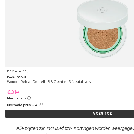
BB Crème ⋅ 15 g
Purito SEOUL
Wonder Releaf Centella BB Cushion 13 Neutal Ivory
€
31
79
Memberprijs
Normale prijs:
€
43
99
VOEG TOE
Alle prijzen zijn inclusief btw. Kortingen worden weergeg