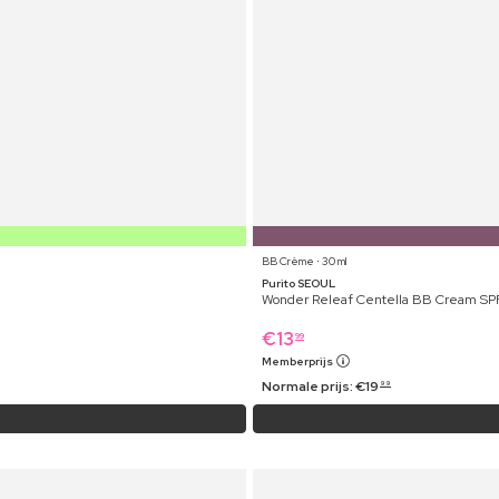
BB Crème ⋅ 30 ml
Purito SEOUL
Wonder Releaf Centella BB Cream SP
€
13
99
Memberprijs
Normale prijs:
€
19
99