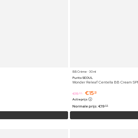
BB Crème ⋅ 30 ml
Purito SEOUL
Wonder Releaf Centella BB Cream SP
€
15
51
€
15
99
Actieprijs
Normale prijs:
€
19
99