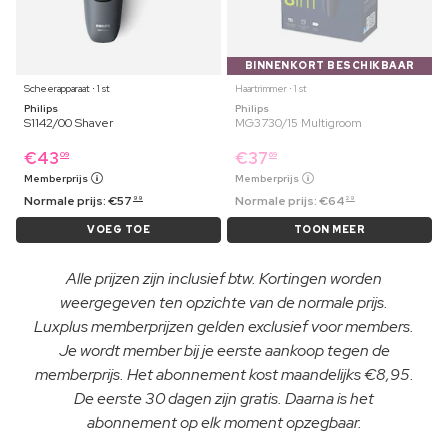
BINNENKORT BESCHIKBAAR
Scheerapparaat ⋅ 1 st
Haartrimmer ⋅ 1 st
Philips
Philips
S1142/00 Shaver
MG3730/15 Multigroom
€
43
€
37
09
69
Memberprijs
Memberprijs
Normale prijs:
€
57
Normale prijs:
€
64
99
29
VOEG TOE
TOON MEER
Alle prijzen zijn inclusief btw. Kortingen worden
weergegeven ten opzichte van de normale prijs.
Luxplus memberprijzen gelden exclusief voor members.
Je wordt member bij je eerste aankoop tegen de
memberprijs. Het abonnement kost maandelijks €8,95.
De eerste 30 dagen zijn gratis. Daarna is het
abonnement op elk moment opzegbaar.