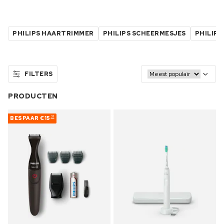
PHILIPS HAARTRIMMER
PHILIPS SCHEERMESJES
PHILIP
FILTERS
PRODUCTEN
BESPAAR
€15
37