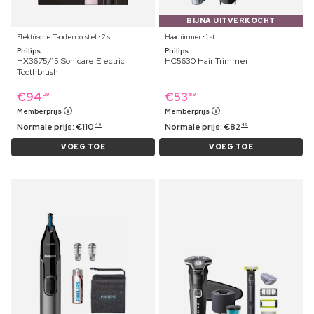
BIJNA UITVERKOCHT
Elektrische Tandenborstel ⋅ 2 st
Haartrimmer ⋅ 1 st
Philips
Philips
HX3675/15 Sonicare Electric
HC5630 Hair Trimmer
Toothbrush
€
94
€
53
29
89
Memberprijs
Memberprijs
Normale prijs:
€
110
Normale prijs:
€
82
49
49
VOEG TOE
VOEG TOE