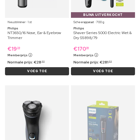
BIJNA UITVERKOCHT
Neustrimmer ⋅ 1 st
Scheerapparaat ⋅ 700 g
Philips
Philips
NT3650/16 Nose, Ear & Eyebrow
Shaver Series 5000 Electric Wet &
Trimmer
Dry S5898/79
€
19
€
170
39
99
Memberprijs
Memberprijs
Normale prijs:
€
28
Normale prijs:
€
281
99
99
VOEG TOE
VOEG TOE