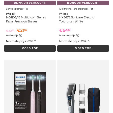
BIJNA UITVERKOCHT
BIJNA UITVERKOCHT
Scheerapparaat ⋅ 1 st
Elektrische Tandenborstel ⋅ 1 st
Philips
Philips
MG1100/16 Multigroom Series
HX3673 Sonicare Electric
Facial Precision Shaver
Toothbrush White
€
21
€
64
62
69
€
22
29
Actieprijs
Memberprijs
Normale prijs:
€
36
Normale prijs:
€
92
99
79
VOEG TOE
VOEG TOE