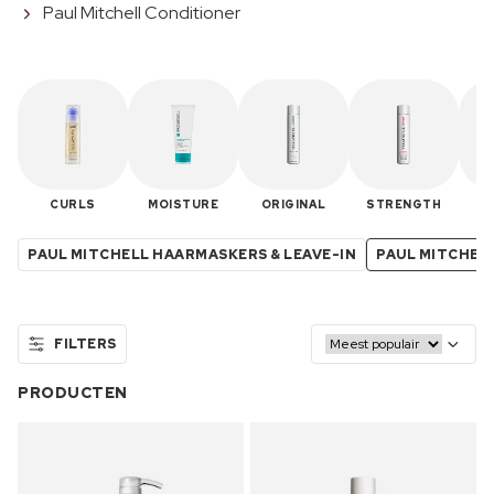
Paul Mitchell Conditioner
CURLS
MOISTURE
ORIGINAL
STRENGTH
T
PAUL MITCHELL HAARMASKERS & LEAVE-IN
PAUL MITCHEL
FILTERS
PRODUCTEN