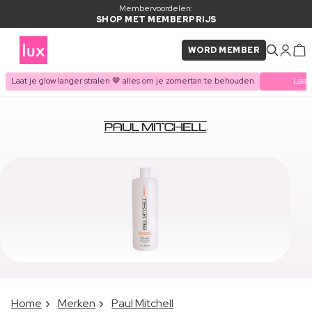
Membervoordelen:
SHOP MET MEMBERPRIJS
WORD MEMBER
Laat je glow langer stralen 🤎 alles om je zomertan te behouden
Laat
Home
Merken
Paul Mitchell