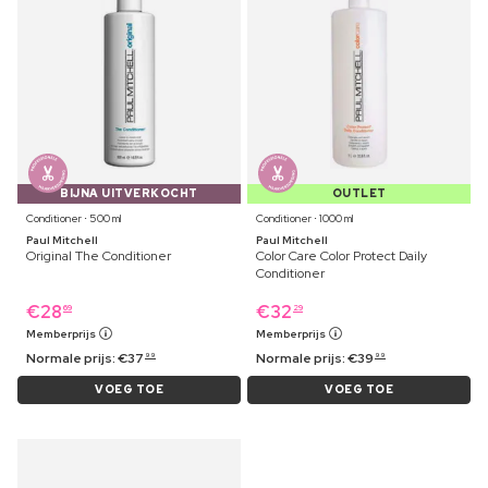
BIJNA UITVERKOCHT
OUTLET
Conditioner ⋅ 500 ml
Conditioner ⋅ 1000 ml
Paul Mitchell
Paul Mitchell
Original The Conditioner
Color Care Color Protect Daily
Conditioner
€
28
€
32
69
29
Memberprijs
Memberprijs
Normale prijs:
€
37
Normale prijs:
€
39
99
99
VOEG TOE
VOEG TOE