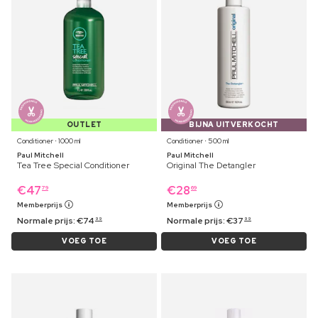
OUTLET
BIJNA UITVERKOCHT
Conditioner ⋅ 1000 ml
Conditioner ⋅ 500 ml
Paul Mitchell
Paul Mitchell
Tea Tree Special Conditioner
Original The Detangler
€
47
€
28
79
69
Memberprijs
Memberprijs
Normale prijs:
€
74
Normale prijs:
€
37
99
99
VOEG TOE
VOEG TOE