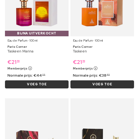
BIJNA UITVERKOCHT
Eau de Parfum ⋅ 100 ml
Eau de Parfum ⋅ 100 ml
Paris Corner
Paris Corner
Taskeen Marina
Taskeen
€
21
€
21
59
59
Memberprijs
Memberprijs
Normale prijs:
€
44
Normale prijs:
€
38
99
49
VOEG TOE
VOEG TOE