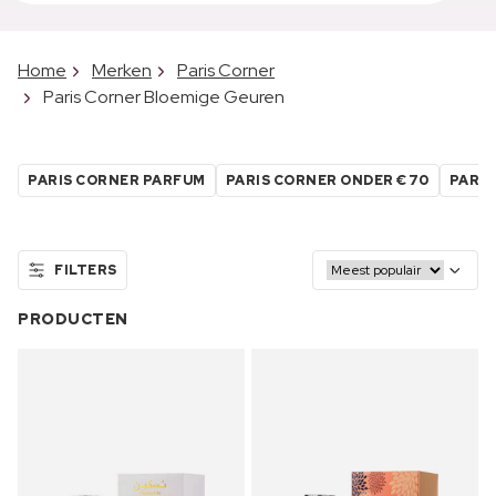
Home
Merken
Paris Corner
Paris Corner Bloemige Geuren
PARIS CORNER PARFUM
PARIS CORNER ONDER €70
PARIS
FILTERS
PRODUCTEN