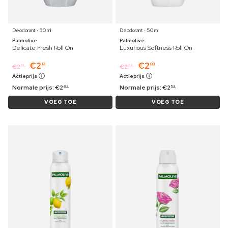
Deodorant ⋅ 50 ml
Deodorant ⋅ 50 ml
Palmolive
Palmolive
Delicate Fresh Roll On
Luxurious Softness Roll On
€
2
€
2
12
03
€
2
€
2
19
09
Actieprijs
Actieprijs
Normale prijs:
€
2
Normale prijs:
€
2
99
59
VOEG TOE
VOEG TOE