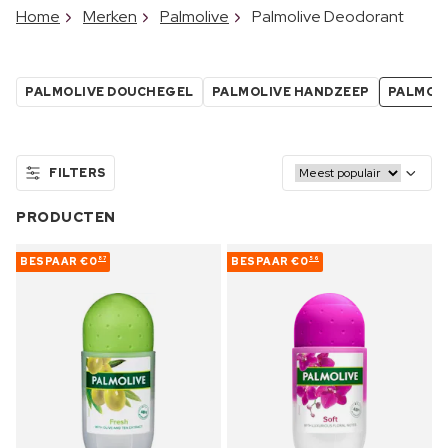
Home
Merken
Palmolive
Palmolive Deodorant
PALMOLIVE DOUCHEGEL
PALMOLIVE HANDZEEP
PALMOL
FILTERS
PRODUCTEN
BESPAAR
€0
BESPAAR
€0
87
56