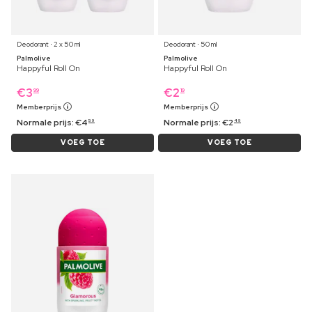
Deodorant ⋅ 2 x 50 ml
Deodorant ⋅ 50 ml
Palmolive
Palmolive
Happyful Roll On
Happyful Roll On
€
3
€
2
99
19
Memberprijs
Memberprijs
Normale prijs:
€
4
Normale prijs:
€
2
59
49
VOEG TOE
VOEG TOE