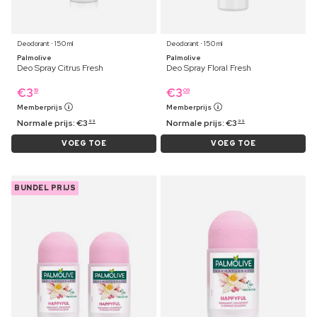
Deodorant ⋅ 150 ml
Deodorant ⋅ 150 ml
Palmolive
Palmolive
Deo Spray Citrus Fresh
Deo Spray Floral Fresh
€
3
€
3
19
09
Memberprijs
Memberprijs
Normale prijs:
€
3
Normale prijs:
€
3
99
99
VOEG TOE
VOEG TOE
BUNDEL PRIJS