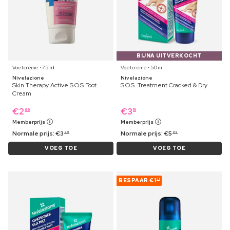
BIJNA UITVERKOCHT
Voetcrème ⋅ 75 ml
Voetcrème ⋅ 50 ml
Nivelazione
Nivelazione
Skin Therapy Active S.O.S Foot
S.O.S. Treatment Cracked & Dry
Cream
€
2
€
3
89
19
Memberprijs
Memberprijs
Normale prijs:
€
3
Normale prijs:
€
5
99
99
VOEG TOE
VOEG TOE
BESPAAR
€1
31