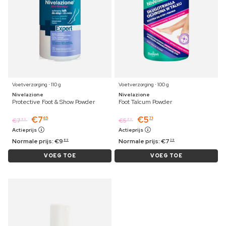
Voetverzorging ⋅ 110 g
Voetverzorging ⋅ 100 g
Nivelazione
Nivelazione
Protective Foot & Show Powder
Foot Talcum Powder
€
7
€
5
65
71
€
7
€
5
89
89
Actieprijs
Actieprijs
Normale prijs:
€
9
Normale prijs:
€
7
89
39
VOEG TOE
VOEG TOE