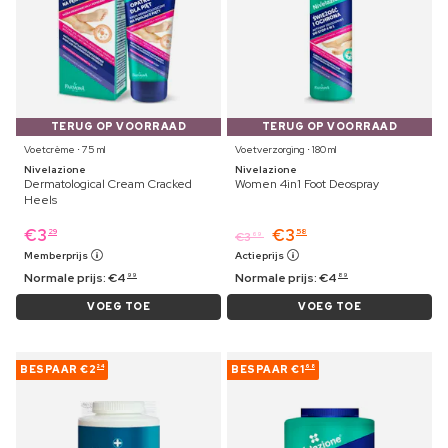
TERUG OP VOORRAAD
TERUG OP VOORRAAD
Voetcrème ⋅ 75 ml
Voetverzorging ⋅ 180 ml
Nivelazione
Nivelazione
Dermatological Cream Cracked
Women 4in1 Foot Deospray
Heels
€
3
€
3
29
58
€
3
69
Memberprijs
Actieprijs
Normale prijs:
€
4
Normale prijs:
€
4
99
89
VOEG TOE
VOEG TOE
BESPAAR
€2
BESPAAR
€1
24
68