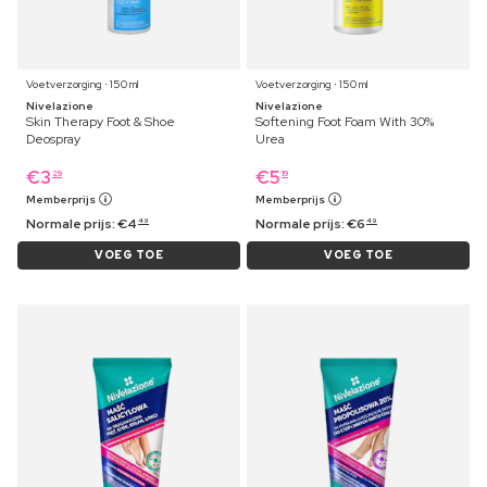
Voetverzorging ⋅ 150 ml
Voetverzorging ⋅ 150 ml
Nivelazione
Nivelazione
Skin Therapy Foot & Shoe
Softening Foot Foam With 30%
Deospray
Urea
€
3
€
5
29
19
Memberprijs
Memberprijs
Normale prijs:
€
4
Normale prijs:
€
6
49
49
VOEG TOE
VOEG TOE