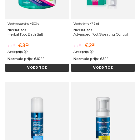
Voetverzorging ⋅ 600 g
Voetcrème ⋅ 75 ml
Nivelazione
Nivelazione
Herbal Foot Bath Salt
Advanced Foot Sweating Control
€
3
€
2
09
51
€
3
€
2
19
59
Actieprijs
Actieprijs
Normale prijs:
€
10
Normale prijs:
€
3
99
99
VOEG TOE
VOEG TOE