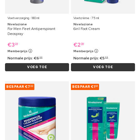
Voetverzorging ⋅ 180 ml
Voetcrème ⋅ 75 ml
Nivelazione
Nivelazione
For Men Feet Antiperspirant
6in1 Foot Cream
Deospray
€
3
€
2
39
59
Memberprijs
Memberprijs
Normale prijs:
€
6
Normale prijs:
€
5
99
99
VOEG TOE
VOEG TOE
BESPAAR
€7
BESPAAR
€1
90
48