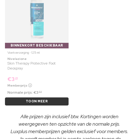
BINNENKORT BESCHIKBAAR
Voetverzorging ⋅ 125 ml
Nivelazione
Skin Therapy Protective Foot
Deospray
€
3
29
Memberprijs
Normale prijs:
€
3
99
TOON MEER
Alle prijzen zijn inclusief btw. Kortingen worden
weergegeven ten opzichte van de normale prijs.
Luxplus memberprijzen gelden exclusief voor members.
Je wordt member bij je eerste aankoop tegen de