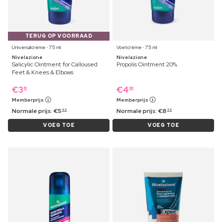
TERUG OP VOORRAAD
Universalcrème ⋅ 75 ml
Voetcrème ⋅ 75 ml
Nivelazione
Nivelazione
Salicylic Ointment for Calloused
Propolis Ointment 20%
Feet & Knees & Elbows
€
3
€
4
19
69
Memberprijs
Memberprijs
Normale prijs:
€
5
Normale prijs:
€
8
99
99
VOEG TOE
VOEG TOE