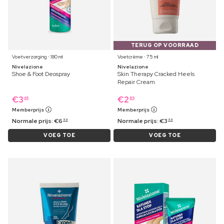
TERUG OP VOORRAAD
Voetverzorging ⋅ 180 ml
Voetcrème ⋅ 75 ml
Nivelazione
Nivelazione
Shoe & Foot Deospray
Skin Therapy Cracked Heels
Repair Cream
€
3
€
2
49
89
Memberprijs
Memberprijs
Normale prijs:
€
6
Normale prijs:
€
3
99
99
VOEG TOE
VOEG TOE