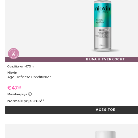
BIJNA UITVERKOCHT
Conditioner ⋅ 475 ml
Nioxin
Age Defense Conditioner
€
47
49
Memberprijs
Normale prijs:
€
66
29
VOEG TOE