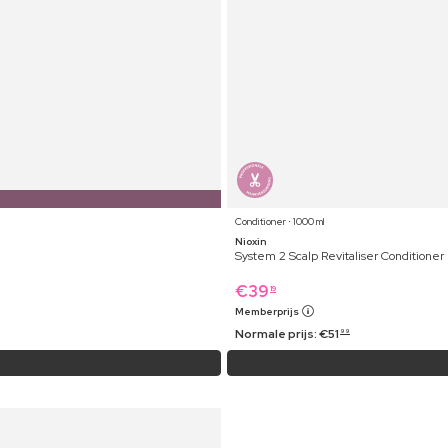
Conditioner ⋅ 1000 ml
Nioxin
System 2 Scalp Revitaliser Conditioner
€
39
19
Memberprijs
Normale prijs:
€
51
99