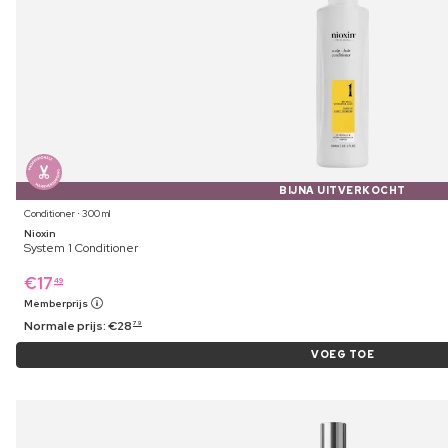
BIJNA UITVERKOCHT
Conditioner ⋅ 300 ml
Nioxin
System 1 Conditioner
€
17
49
Memberprijs
Normale prijs:
€
28
79
VOEG TOE