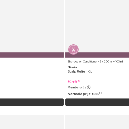
Shampoo en Conditioner ⋅ 2 x 200 ml + 100 ml
Nioxin
Scalp Relief Kit
€
56
49
Memberprijs
Normale prijs:
€
85
89