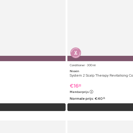
Conditioner ⋅ 300 ml
Nioxin
System 2 Scalp Therapy Revitalising Co
€
16
69
Memberprijs
Normale prijs:
€
40
19