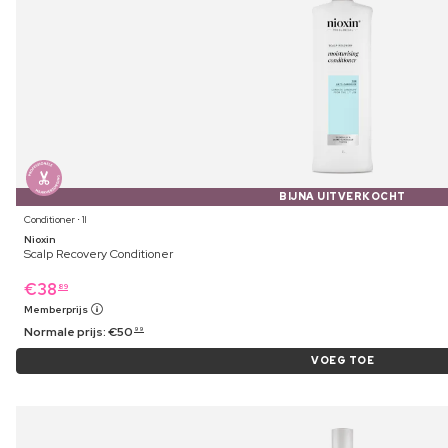
BIJNA UITVERKOCHT
Conditioner ⋅ 1l
Nioxin
Scalp Recovery Conditioner
€
38
89
Memberprijs
Normale prijs:
€
50
99
VOEG TOE