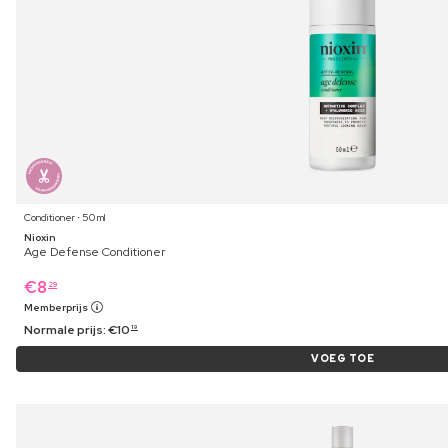
Conditioner ⋅ 50 ml
Nioxin
Age Defense Conditioner
€
8
29
Memberprijs
Normale prijs:
€
10
19
VOEG TOE