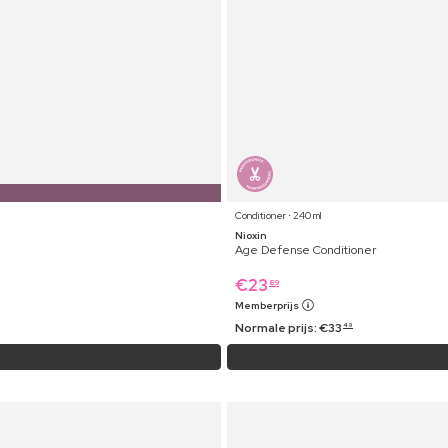
Conditioner ⋅ 240 ml
Nioxin
Age Defense Conditioner
€
23
89
Memberprijs
Normale prijs:
€
33
49