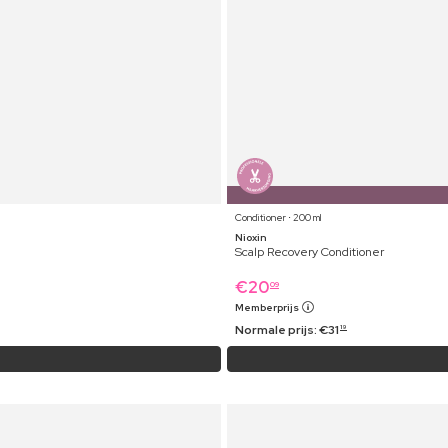
Conditioner ⋅ 200 ml
Nioxin
Scalp Recovery Conditioner
€
20
09
Memberprijs
Normale prijs:
€
31
19