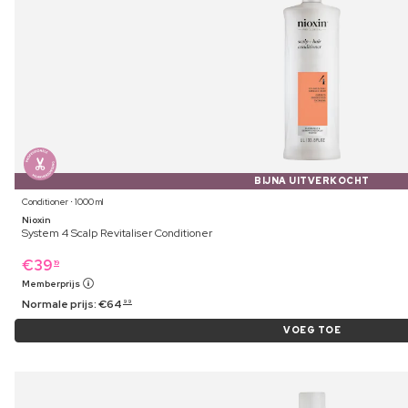
BIJNA UITVERKOCHT
Conditioner ⋅ 1000 ml
Nioxin
System 4 Scalp Revitaliser Conditioner
€
39
19
Memberprijs
Normale prijs:
€
64
99
VOEG TOE