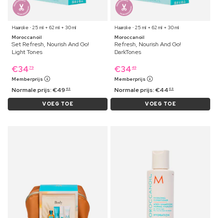
Haarolie ⋅ 25 ml + 62 ml + 30 ml
Haarolie ⋅ 25 ml + 62 ml + 30 ml
Moroccanoil
Moroccanoil
Set Refresh, Nourish And Go!
Refresh, Nourish And Go!
Light Tones
DarkTones
€
34
€
34
79
49
Memberprijs
Memberprijs
Normale prijs:
€
49
Normale prijs:
€
44
49
69
VOEG TOE
VOEG TOE