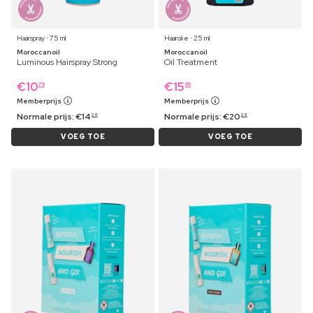
Haarspray ⋅ 75 ml
Haarolie ⋅ 25 ml
Moroccanoil
Moroccanoil
Luminous Hairspray Strong
Oil Treatment
€
10
€
15
79
99
Memberprijs
Memberprijs
Normale prijs:
€
14
Normale prijs:
€
20
29
29
VOEG TOE
VOEG TOE