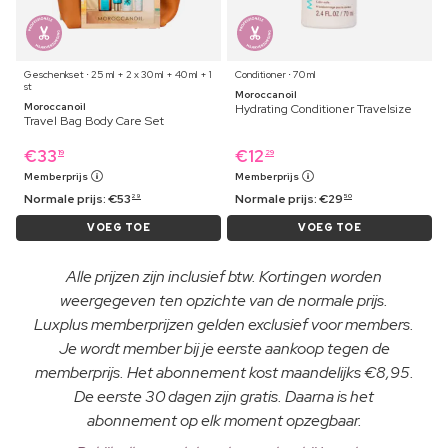
Geschenkset ⋅ 25 ml + 2 x 30 ml + 40 ml + 1
Conditioner ⋅ 70 ml
st
Moroccanoil
Moroccanoil
Hydrating Conditioner Travelsize
Travel Bag Body Care Set
€
33
€
12
19
29
Memberprijs
Memberprijs
Normale prijs:
€
53
Normale prijs:
€
29
29
50
VOEG TOE
VOEG TOE
Alle prijzen zijn inclusief btw. Kortingen worden
weergegeven ten opzichte van de normale prijs.
Luxplus memberprijzen gelden exclusief voor members.
Je wordt member bij je eerste aankoop tegen de
memberprijs. Het abonnement kost maandelijks €8,95.
De eerste 30 dagen zijn gratis. Daarna is het
abonnement op elk moment opzegbaar.