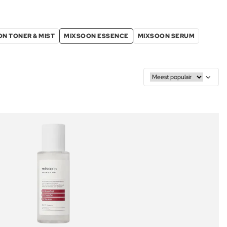
N TONER & MIST
MIXSOON ESSENCE
MIXSOON SERUM