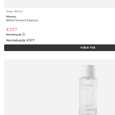
Toner ⋅ 100 ml
Mixsoon
Bifida Ferment Essence
€
22
29
Memberprijs
Normale prijs:
€
37
49
VOEG TOE