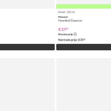
Serum ⋅ 100 ml
Mixsoon
Heartleaf Essence
€
21
59
Memberprijs
Normale prijs:
€
31
99