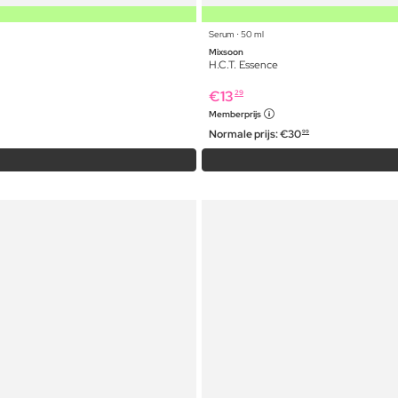
Serum ⋅ 50 ml
Mixsoon
H.C.T. Essence
€
13
29
Memberprijs
Normale prijs:
€
30
99