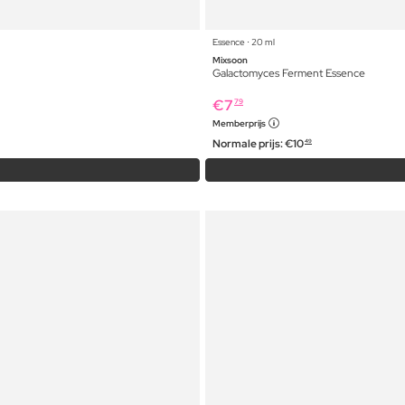
Essence ⋅ 20 ml
Mixsoon
Galactomyces Ferment Essence
€
7
79
Memberprijs
Normale prijs:
€
10
49