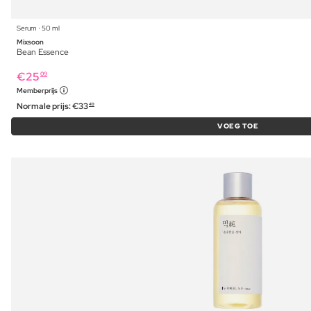
Serum ⋅ 50 ml
Mixsoon
Bean Essence
€
25
09
Memberprijs
Normale prijs:
€
33
49
VOEG TOE