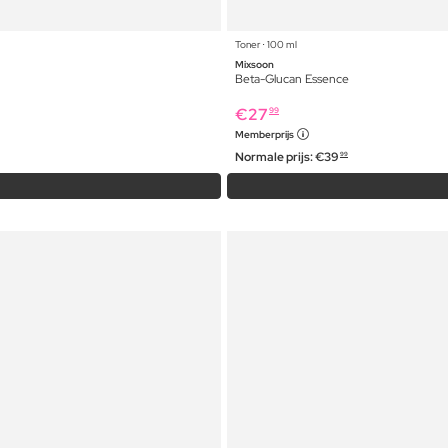
Toner ⋅ 100 ml
Mixsoon
Beta-Glucan Essence
€
27
99
Memberprijs
Normale prijs:
€
39
99