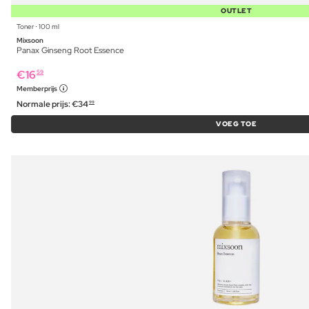
OUTLET
Toner ⋅ 100 ml
Mixsoon
Panax Ginseng Root Essence
€
16
59
Memberprijs
Normale prijs:
€
34
99
VOEG TOE