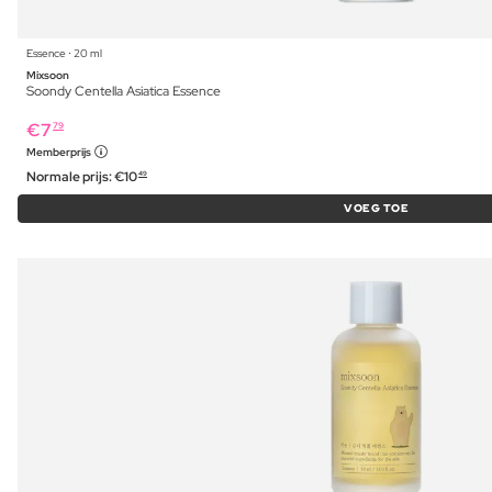
Essence ⋅ 20 ml
Mixsoon
Soondy Centella Asiatica Essence
€
7
79
Memberprijs
Normale prijs:
€
10
49
VOEG TOE