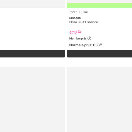
Toner ⋅ 100 ml
Mixsoon
Noni Fruit Essence
€
17
39
Memberprijs
Normale prijs:
€
33
99