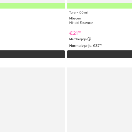
Toner ⋅ 100 ml
Mixsoon
Hinoki Essence
€
21
49
Memberprijs
Normale prijs:
€
37
49