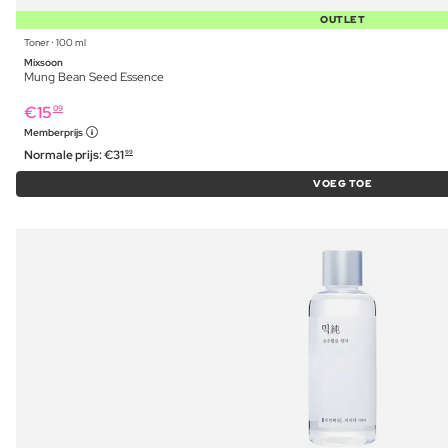
OUTLET
Toner ⋅ 100 ml
Mixsoon
Mung Bean Seed Essence
€
15
09
Memberprijs
Normale prijs:
€
31
99
VOEG TOE