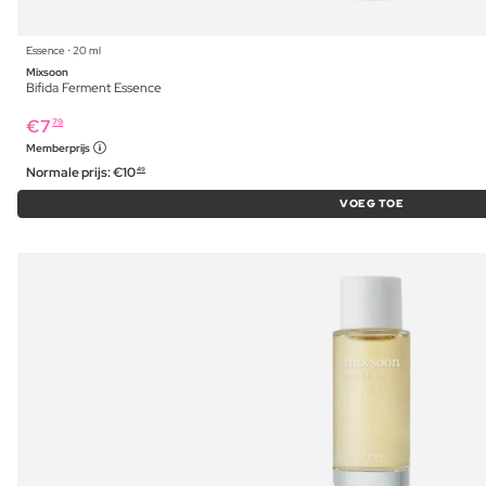
Essence ⋅ 20 ml
Mixsoon
Bifida Ferment Essence
€
7
79
Memberprijs
Normale prijs:
€
10
49
VOEG TOE