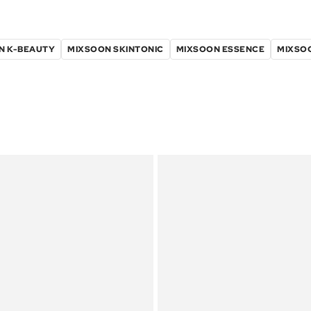
N K-BEAUTY
MIXSOON SKINTONIC
MIXSOON ESSENCE
MIXSOO