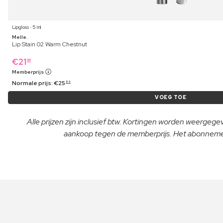
Lipgloss ⋅ 5 ml
Melle.
Lip Stain 02 Warm Chestnut
€
21
99
Memberprijs
Normale prijs:
€
25
89
VOEG TOE
Alle prijzen zijn inclusief btw. Kortingen worden weergeg
aankoop tegen de memberprijs. Het abonnement