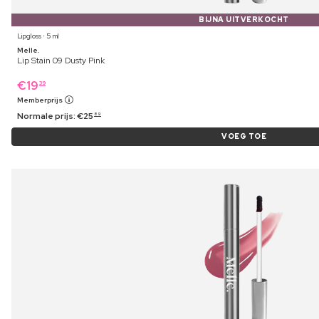
BIJNA UITVERKOCHT
Lipgloss ⋅ 5 ml
Melle.
Lip Stain 09 Dusty Pink
€
19
39
Memberprijs
Normale prijs:
€
25
89
VOEG TOE