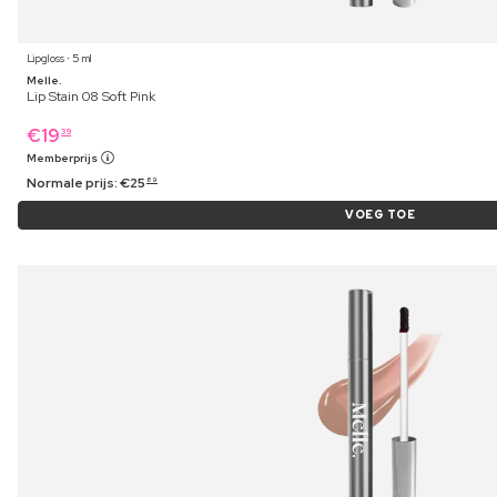
Lipgloss ⋅ 5 ml
Melle.
Lip Stain 08 Soft Pink
€
19
39
Memberprijs
Normale prijs:
€
25
89
VOEG TOE