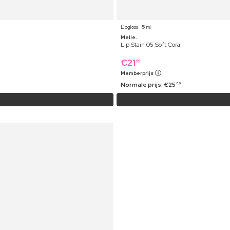
Lipgloss ⋅ 5 ml
Melle.
Lip Stain 05 Soft Coral
€
21
99
Memberprijs
Normale prijs:
€
25
89