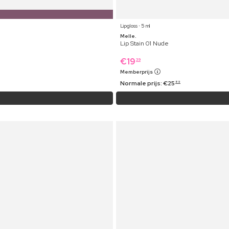
Lipgloss ⋅ 5 ml
Melle.
Lip Stain 01 Nude
€
19
39
Memberprijs
Normale prijs:
€
25
89