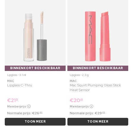
BINNENKORT BESCHIKBAAR
BINNENKORT BESCHIKBAAR
Lipgloss ⋅ 3.1 ml
Lipgloss ⋅ 2,3 g
MAC
MAC
Lipglass C-Thru
Mac Squirt Plumping Gloss Stick
Heat Sensor
€
21
€
20
19
49
Memberprijs
Memberprijs
Normale prijs:
€
26
Normale prijs:
€
29
49
49
TOON MEER
TOON MEER