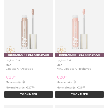
BINNENKORT BESCHIKBAAR
BINNENKORT BESCHIKBAAR
Lipgloss ⋅ 5 ml
Lipgloss ⋅ 5 ml
MAC
MAC
Lipglass Air Accolade
MAC Lipglass Air Behaved
€
23
€
20
79
39
Memberprijs
Memberprijs
Normale prijs:
€
27
Normale prijs:
€
26
99
49
TOON MEER
TOON MEER