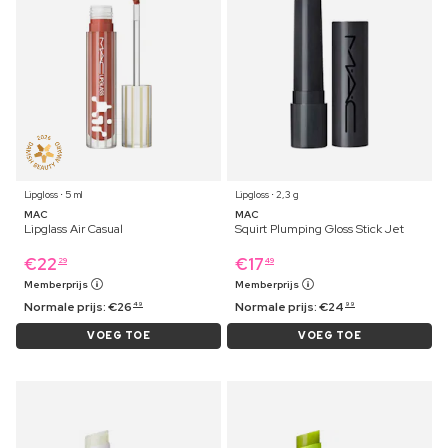
Lipgloss ⋅ 5 ml
Lipgloss ⋅ 2,3 g
MAC
MAC
Lipglass Air Casual
Squirt Plumping Gloss Stick Jet
€
22
€
17
29
49
Memberprijs
Memberprijs
Normale prijs:
€
26
Normale prijs:
€
24
49
99
VOEG TOE
VOEG TOE