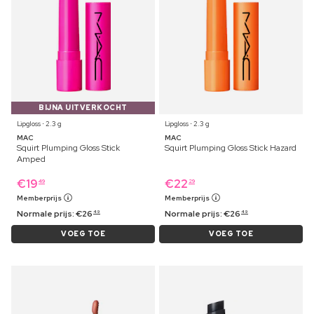
BIJNA UITVERKOCHT
Lipgloss ⋅ 2.3 g
Lipgloss ⋅ 2.3 g
MAC
MAC
Squirt Plumping Gloss Stick
Squirt Plumping Gloss Stick Hazard
Amped
€
19
€
22
49
29
Memberprijs
Memberprijs
Normale prijs:
€
26
Normale prijs:
€
26
49
49
VOEG TOE
VOEG TOE