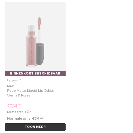
BINNENKORT BESCHIKBAAR
Lipgloss ⋅ 5 ml
MAC
Retro Matte Liquid Lip Colour
Gemz & Roses
€
24
79
Memberprijs
Normale prijs:
€
34
99
TOON MEER