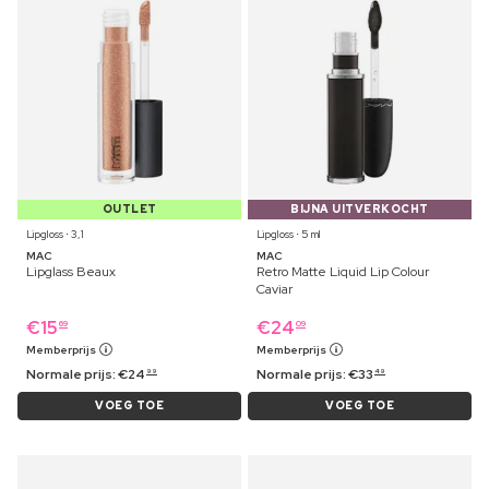
OUTLET
BIJNA UITVERKOCHT
Lipgloss ⋅ 3,1
Lipgloss ⋅ 5 ml
MAC
MAC
Lipglass Beaux
Retro Matte Liquid Lip Colour
Caviar
€
15
€
24
69
09
Memberprijs
Memberprijs
Normale prijs:
€
24
Normale prijs:
€
33
99
49
VOEG TOE
VOEG TOE