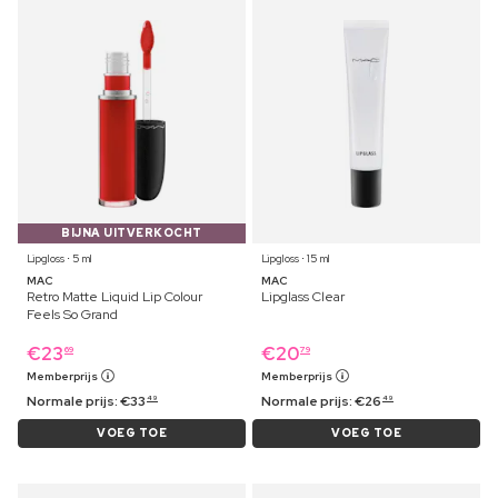
BIJNA UITVERKOCHT
Lipgloss ⋅ 5 ml
Lipgloss ⋅ 15 ml
MAC
MAC
Retro Matte Liquid Lip Colour
Lipglass Clear
Feels So Grand
€
23
€
20
69
79
Memberprijs
Memberprijs
Normale prijs:
€
33
Normale prijs:
€
26
49
49
VOEG TOE
VOEG TOE