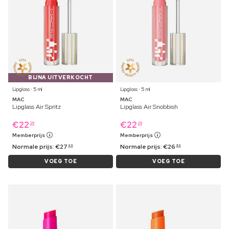
BIJNA UITVERKOCHT
Lipgloss ⋅ 5 ml
Lipgloss ⋅ 5 ml
MAC
MAC
Lipglass Air Spritz
Lipglass Air Snobbish
€
22
€
22
29
29
Memberprijs
Memberprijs
Normale prijs:
€
27
Normale prijs:
€
26
99
49
VOEG TOE
VOEG TOE