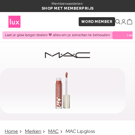
Membervoordelen:
SHOP MET MEMBERPRIJS
WORD MEMBER
Laat je glow langer stralen 🤎 alles om je zomertan te behouden
Laat
Home
Merken
MAC
MAC Lipgloss