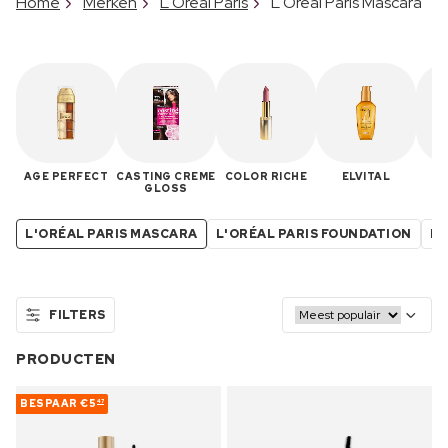
Home
Merken
L'Oréal Paris
L'Oréal Paris Mascara
AGE PERFECT
CASTING CREME
COLOR RICHE
ELVITAL
IN
GLOSS
L'ORÉAL PARIS MASCARA
L'ORÉAL PARIS FOUNDATION
L'
FILTERS
PRODUCTEN
BESPAAR
€5
47