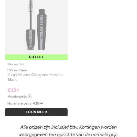
OUTLET
Mascara ⋅ 9 ml
L'Oréal Paris
Mega Volume Collagene Mascara
Black
€
13
99
Memberprijs
Normale prijs:
€
18
99
TOON MEER
Alle prijzen zijn inclusief btw. Kortingen worden
weergegeven ten opzichte van de normale prijs.