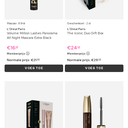
Mascara ⋅ 9.9 ml
Geschenkset ⋅ 2 st
L'Oréal Paris
L'Oréal Paris
Volume Million Lashes Panorama
The Iconic Duo Gift Box
All Night Mascara Extra Black
€
16
€
24
59
09
Memberprijs
Memberprijs
Normale prijs:
€
21
Normale prijs:
€
29
49
99
VOEG TOE
VOEG TOE