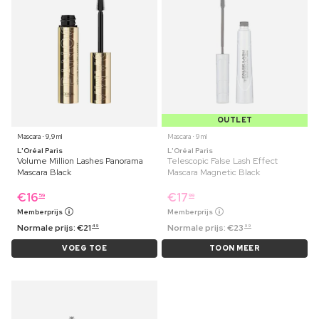
OUTLET
Mascara ⋅ 9,9 ml
Mascara ⋅ 9 ml
L'Oréal Paris
L'Oréal Paris
Volume Million Lashes Panorama
Telescopic False Lash Effect
Mascara Black
Mascara Magnetic Black
€
16
€
17
59
99
Memberprijs
Memberprijs
Normale prijs:
€
21
Normale prijs:
€
23
49
99
VOEG TOE
TOON MEER