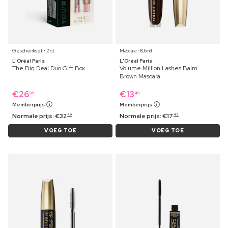
Geschenkset ⋅ 2 st
Mascara ⋅ 8,6 ml
L'Oréal Paris
L'Oréal Paris
The Big Deal Duo Gift Box
Volume Million Lashes Balm
Brown Mascara
€
26
€
13
09
49
Memberprijs
Memberprijs
Normale prijs:
€
32
Normale prijs:
€
17
49
49
VOEG TOE
VOEG TOE