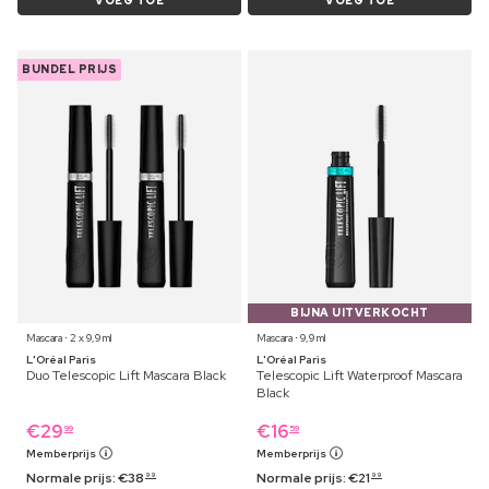
VOEG TOE
VOEG TOE
BUNDEL PRIJS
BIJNA UITVERKOCHT
Mascara ⋅ 2 x 9,9 ml
Mascara ⋅ 9,9 ml
L'Oréal Paris
L'Oréal Paris
Duo Telescopic Lift Mascara Black
Telescopic Lift Waterproof Mascara
Black
€
29
€
16
99
59
Memberprijs
Memberprijs
Normale prijs:
€
38
Normale prijs:
€
21
99
99