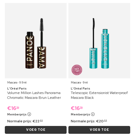
Mascara ⋅ 9.9 ml
Mascara ⋅ 9 ml
L'Oréal Paris
L'Oréal Paris
Volume Million Lashes Panorama
Telescopic Extensionist Waterproof
Chromatic Mascara Brun Leather
Mascara Black
€
16
€
16
59
59
Memberprijs
Memberprijs
Normale prijs:
€
22
Normale prijs:
€
20
99
99
VOEG TOE
VOEG TOE