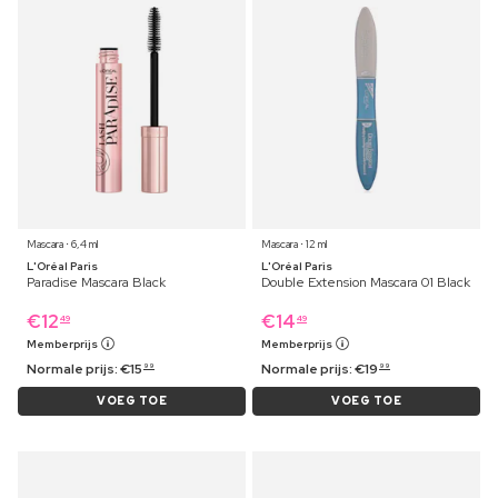
Mascara ⋅ 6,4 ml
Mascara ⋅ 12 ml
L'Oréal Paris
L'Oréal Paris
Paradise Mascara Black
Double Extension Mascara 01 Black
€
12
€
14
49
49
Memberprijs
Memberprijs
Normale prijs:
€
15
Normale prijs:
€
19
99
99
VOEG TOE
VOEG TOE