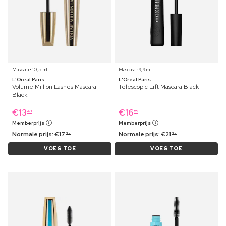
Mascara ⋅ 10,5 ml
Mascara ⋅ 9,9 ml
L'Oréal Paris
L'Oréal Paris
Volume Million Lashes Mascara
Telescopic Lift Mascara Black
Black
€
13
€
16
49
59
Memberprijs
Memberprijs
Normale prijs:
€
17
Normale prijs:
€
21
49
49
VOEG TOE
VOEG TOE