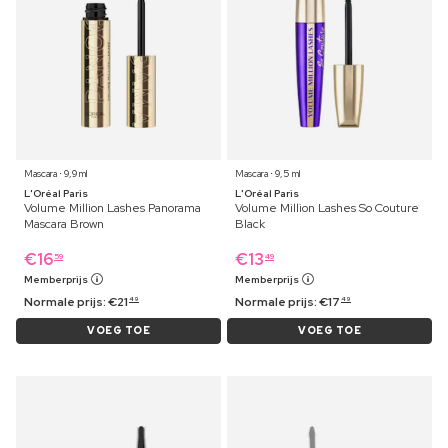
Mascara ⋅ 9,9 ml
Mascara ⋅ 9,5 ml
L'Oréal Paris
L'Oréal Paris
Volume Million Lashes Panorama
Volume Million Lashes So Couture
Mascara Brown
Black
€
16
€
13
59
49
Memberprijs
Memberprijs
Normale prijs:
€
21
Normale prijs:
€
17
49
49
VOEG TOE
VOEG TOE