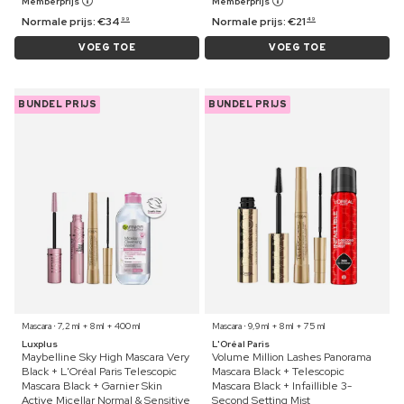
Memberprijs
Memberprijs
Normale prijs:
€
34
Normale prijs:
€
21
99
49
VOEG TOE
VOEG TOE
BUNDEL PRIJS
BUNDEL PRIJS
Mascara ⋅ 7,2 ml + 8 ml + 400 ml
Mascara ⋅ 9,9 ml + 8 ml + 75 ml
Luxplus
L'Oréal Paris
Maybelline Sky High Mascara Very
Volume Million Lashes Panorama
Black + L'Oréal Paris Telescopic
Mascara Black + Telescopic
Mascara Black + Garnier Skin
Mascara Black + Infaillible 3-
Active Micellar Normal & Sensitive
Second Setting Mist