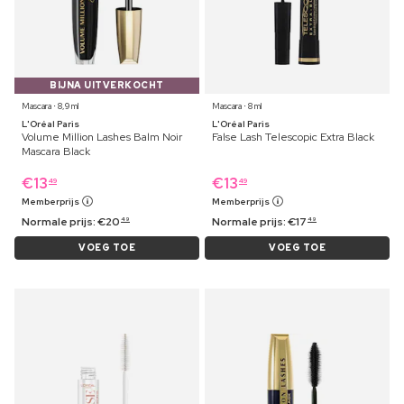
BIJNA UITVERKOCHT
Mascara ⋅ 8,9 ml
Mascara ⋅ 8 ml
L'Oréal Paris
L'Oréal Paris
Volume Million Lashes Balm Noir
False Lash Telescopic Extra Black
Mascara Black
€
13
€
13
49
49
Memberprijs
Memberprijs
Normale prijs:
€
20
Normale prijs:
€
17
49
49
VOEG TOE
VOEG TOE