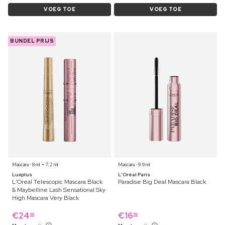
VOEG TOE
VOEG TOE
BUNDEL PRIJS
Mascara ⋅ 8 ml + 7,2 ml
Mascara ⋅ 9.9 ml
Luxplus
L'Oréal Paris
L'Oreal Telescopic Mascara Black
Paradise Big Deal Mascara Black
& Maybelline Lash Sensational Sky
High Mascara Very Black
€
24
€
16
99
59