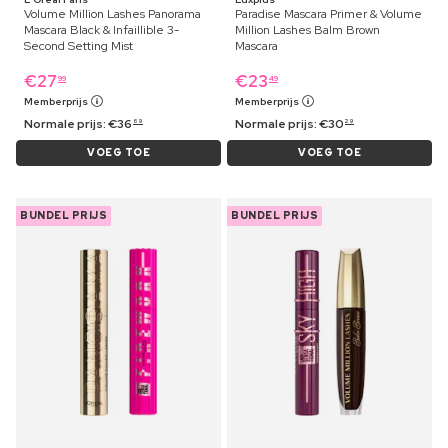
Volume Million Lashes Panorama
Paradise Mascara Primer & Volume
Mascara Black & Infaillible 3-
Million Lashes Balm Brown
Second Setting Mist
Mascara
€
27
€
23
99
49
Memberprijs
Memberprijs
Normale prijs:
€
36
Normale prijs:
€
30
69
29
VOEG TOE
VOEG TOE
BUNDEL PRIJS
BUNDEL PRIJS