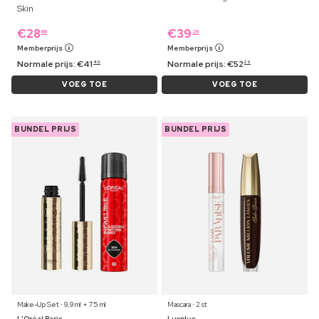
Skin
€
28
€
39
69
29
Memberprijs
Memberprijs
Normale prijs:
€
41
Normale prijs:
€
52
49
29
VOEG TOE
VOEG TOE
BUNDEL PRIJS
BUNDEL PRIJS
Make-Up Set ⋅ 9,9 ml + 75 ml
Mascara ⋅ 2 st
L'Oréal Paris
Luxplus