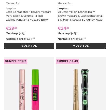
Mascara ⋅ 2 st
Mascara ⋅ 2 st
Luxplus
Luxplus
Lash Sensational Firework Mascara
Volume Million Lashes Balm
Very Black & Volume Million
Brown Mascara & Lash Sensational
Lashes Panorama Mascara Brown
Sky High Mascara Burgundy Haze
€
29
€
24
49
49
Memberprijs
Memberprijs
Normale prijs:
€
37
Normale prijs:
€
31
99
69
VOEG TOE
VOEG TOE
BUNDEL PRIJS
BUNDEL PRIJS