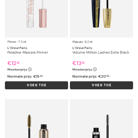
Primer ⋅ 7.2 ml
Mascara ⋅ 9,2 ml
L'Oréal Paris
L'Oréal Paris
Paradise Mascara Primer
Volume Million Lashes Extra Black
€
12
€
13
49
49
Memberprijs
Memberprijs
Normale prijs:
€
15
Normale prijs:
€
20
99
49
VOEG TOE
VOEG TOE