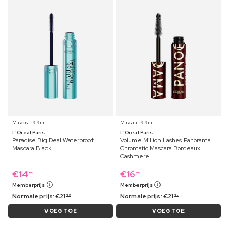
Mascara ⋅ 9.9 ml
Mascara ⋅ 9.9 ml
L'Oréal Paris
L'Oréal Paris
Paradise Big Deal Waterproof
Volume Million Lashes Panorama
Mascara Black
Chromatic Mascara Bordeaux
Cashmere
€
14
€
16
59
59
Memberprijs
Memberprijs
Normale prijs:
€
21
Normale prijs:
€
21
49
49
VOEG TOE
VOEG TOE