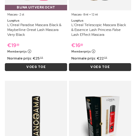
BIJNA UITVERKOCHT
Mascara ⋅ 2 st
Mascara ⋅ 8 ml + 12 ml
Luxplus
Luxplus
L'Oreal Paradise Mascara Black &
L'Oreal Telescopic Mascara Black
Maybelline Great Lash Mascara
& Essence Lash Princess False
Very Black
Lash Effect Mascara
€
19
€
16
99
69
Memberprijs
Memberprijs
Normale prijs:
€
25
Normale prijs:
€
22
99
99
VOEG TOE
VOEG TOE