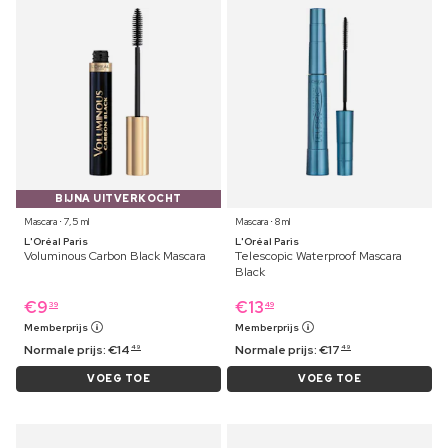
BIJNA UITVERKOCHT
Mascara ⋅ 7,5 ml
Mascara ⋅ 8 ml
L'Oréal Paris
L'Oréal Paris
Voluminous Carbon Black Mascara
Telescopic Waterproof Mascara
Black
€
9
€
13
39
49
Memberprijs
Memberprijs
Normale prijs:
€
14
Normale prijs:
€
17
49
49
VOEG TOE
VOEG TOE