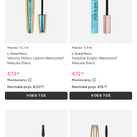
Mascara ⋅ 10,2 ml
Mascara ⋅ 6,4 ml
L'Oréal Paris
L'Oréal Paris
Volume Million Lashes Waterproof
Paradise Extatic Waterproof
Mascara Black
Mascara Black
€
13
€
12
49
49
Memberprijs
Memberprijs
Normale prijs:
€
20
Normale prijs:
€
15
49
99
VOEG TOE
VOEG TOE