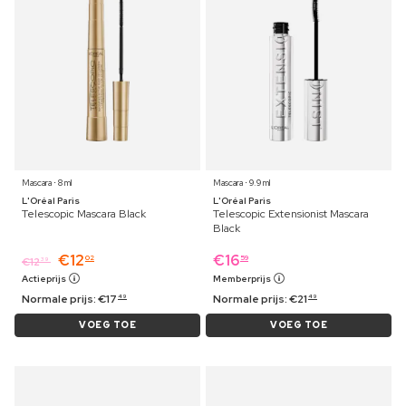
Mascara ⋅ 8 ml
Mascara ⋅ 9.9 ml
L'Oréal Paris
L'Oréal Paris
Telescopic Mascara Black
Telescopic Extensionist Mascara
Black
€
12
€
16
02
59
€
12
39
Actieprijs
Memberprijs
Normale prijs:
€
17
Normale prijs:
€
21
49
49
VOEG TOE
VOEG TOE