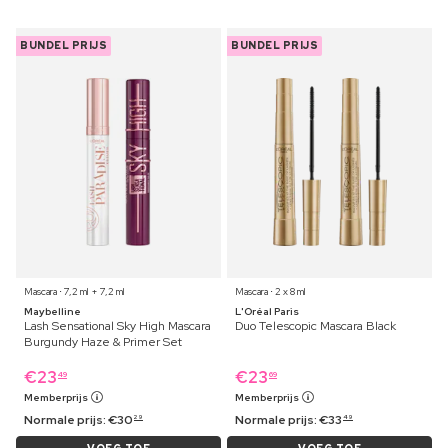
BUNDEL PRIJS
BUNDEL PRIJS
Mascara ⋅ 7,2 ml + 7,2 ml
Mascara ⋅ 2 x 8 ml
Maybelline
L'Oréal Paris
Lash Sensational Sky High Mascara
Duo Telescopic Mascara Black
Burgundy Haze & Primer Set
€
23
€
23
49
69
Memberprijs
Memberprijs
Normale prijs:
€
30
Normale prijs:
€
33
29
49