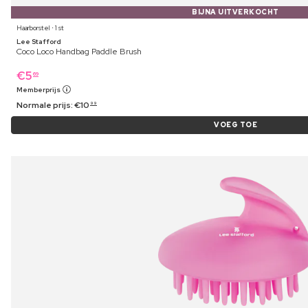
BIJNA UITVERKOCHT
Haarborstel ⋅ 1 st
Lee Stafford
Coco Loco Handbag Paddle Brush
€
5
69
Memberprijs
Normale prijs:
€
10
99
VOEG TOE