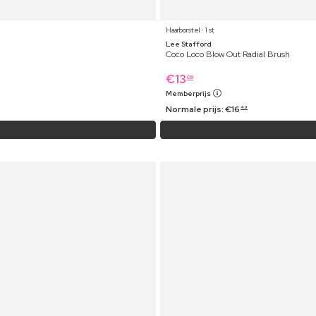
Haarborstel ⋅ 1 st
Lee Stafford
Coco Loco Blow Out Radial Brush
€
13
09
Memberprijs
Normale prijs:
€
16
49