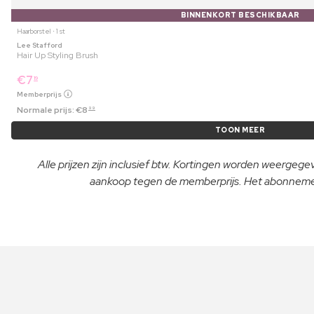
BINNENKORT BESCHIKBAAR
Haarborstel ⋅ 1 st
Lee Stafford
Hair Up Styling Brush
€
7
19
Memberprijs
Normale prijs:
€
8
99
TOON MEER
Alle prijzen zijn inclusief btw. Kortingen worden weergeg
aankoop tegen de memberprijs. Het abonnement