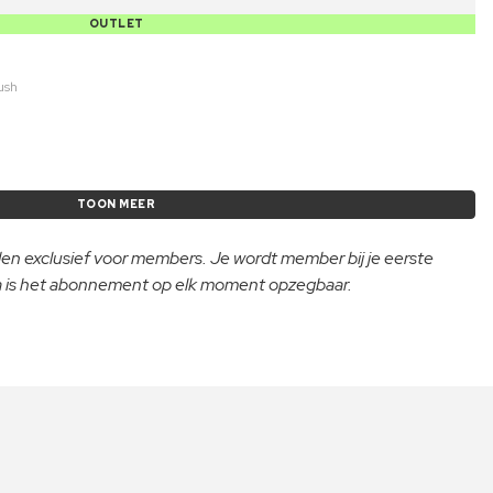
OUTLET
ush
TOON MEER
lden exclusief voor members. Je wordt member bij je eerste
na is het abonnement op elk moment opzegbaar.