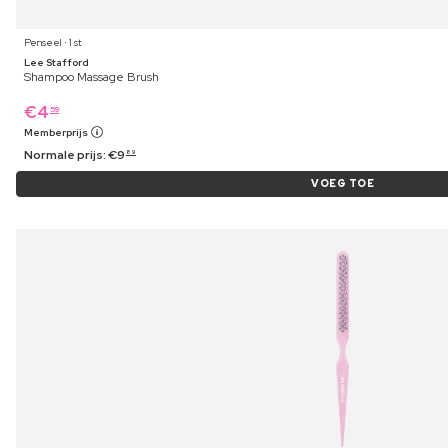
Penseel ⋅ 1 st
Lee Stafford
Shampoo Massage Brush
€
4
59
Memberprijs
Normale prijs:
€
9
89
VOEG TOE