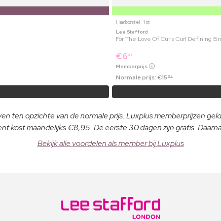
Haarborstel ⋅ 1 st
Lee Stafford
For The Love Of Curls Curl Defining Br
€
6
69
Memberprijs
Normale prijs:
€
15
99
even ten opzichte van de normale prijs. Luxplus memberprijzen ge
 kost maandelijks €8,95. De eerste 30 dagen zijn gratis. Daar
Bekijk alle voordelen als member bij Luxplus