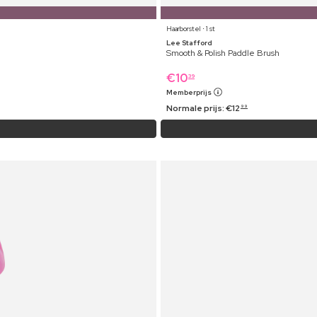
Haarborstel ⋅ 1 st
Lee Stafford
Smooth & Polish Paddle Brush
€
10
39
Memberprijs
Normale prijs:
€
12
99