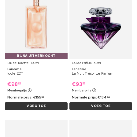
BIJNA UITVERKOCHT
Eau de Toilette ⋅ 100 ml
Eau de Parfum ⋅ 50 ml
Lancôme
Lancôme
Idole EDT
La Nuit Trésor Le Parfum
€
98
€
93
29
39
Memberprijs
Memberprijs
Normale prijs:
€
155
Normale prijs:
€
134
09
99
VOEG TOE
VOEG TOE