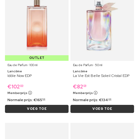
OUTLET
Eau de Parfum ⋅ 100 ml
Eau de Parfum ⋅ 50 ml
Lancôme
Lancôme
Idôle Now EDP
La Vie Est Belle Soleil Cristal EDP
€
102
€
82
89
09
Memberprijs
Memberprijs
Normale prijs:
€
165
Normale prijs:
€
134
59
99
VOEG TOE
VOEG TOE