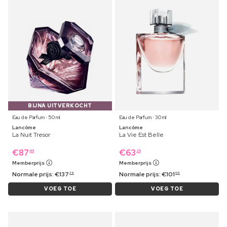
BIJNA UITVERKOCHT
Eau de Parfum ⋅ 50 ml
Eau de Parfum ⋅ 30 ml
Lancôme
Lancôme
La Nuit Tresor
La Vie Est Belle
€
87
€
63
49
29
Memberprijs
Memberprijs
Normale prijs:
€
137
Normale prijs:
€
101
39
09
VOEG TOE
VOEG TOE