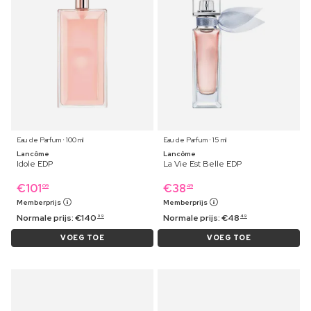
Eau de Parfum ⋅ 100 ml
Eau de Parfum ⋅ 15 ml
Lancôme
Lancôme
Idole EDP
La Vie Est Belle EDP
€
101
€
38
09
49
Memberprijs
Memberprijs
Normale prijs:
€
140
Normale prijs:
€
48
99
49
VOEG TOE
VOEG TOE