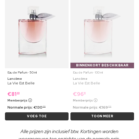
BINNENKORT BESCHIKBAAR
Eau de Parfum ⋅ 50 ml
Eau de Parfum ⋅ 100 ml
Lancôme
Lancôme
La Vie Est Belle
La Vie Est Belle
€
81
€
96
49
19
Memberprijs
Memberprijs
Normale prijs:
€
130
Normale prijs:
€
169
29
89
VOEG TOE
TOON MEER
Alle prijzen zijn inclusief btw. Kortingen worden
weergegeven ten opzichte van de normale prijs.