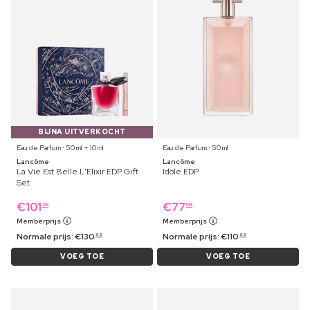
BIJNA UITVERKOCHT
Eau de Parfum ⋅ 50 ml + 10 ml
Eau de Parfum ⋅ 50 ml
Lancôme
Lancôme
La Vie Est Belle L'Elixir EDP Gift
Idole EDP
Set
€
101
€
77
29
09
Memberprijs
Memberprijs
Normale prijs:
€
130
Normale prijs:
€
110
99
99
VOEG TOE
VOEG TOE