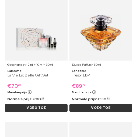
Geschenkset ⋅ 2 ml + 10 ml + 30 ml
Eau de Parfum ⋅ 50 ml
Lancôme
Lancôme
La Vie Est Belle Gift Set
Tresor EDP
€
70
€
89
29
79
Memberprijs
Memberprijs
Normale prijs:
€
80
Normale prijs:
€
130
99
99
VOEG TOE
VOEG TOE