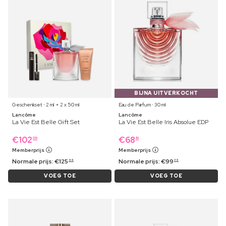
BIJNA UITVERKOCHT
Geschenkset ⋅ 2 ml + 2 x 50 ml
Eau de Parfum ⋅ 30 ml
Lancôme
Lancôme
La Vie Est Belle Gift Set
La Vie Est Belle Iris Absolue EDP
€
102
€
68
09
19
Memberprijs
Memberprijs
Normale prijs:
€
125
Normale prijs:
€
99
99
39
VOEG TOE
VOEG TOE