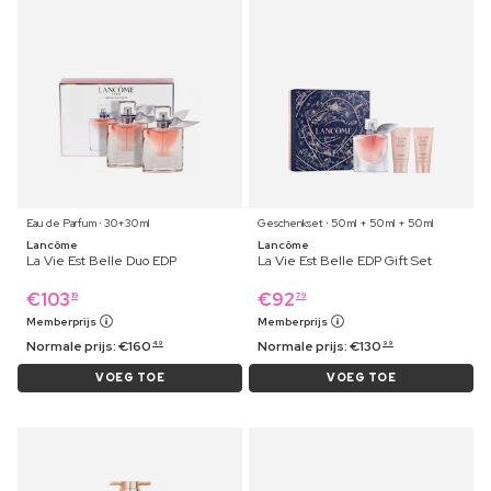
Eau de Parfum ⋅ 30+30 ml
Geschenkset ⋅ 50 ml + 50 ml + 50 ml
Lancôme
Lancôme
La Vie Est Belle Duo EDP
La Vie Est Belle EDP Gift Set
€
103
€
92
19
79
Memberprijs
Memberprijs
Normale prijs:
€
160
Normale prijs:
€
130
49
99
VOEG TOE
VOEG TOE