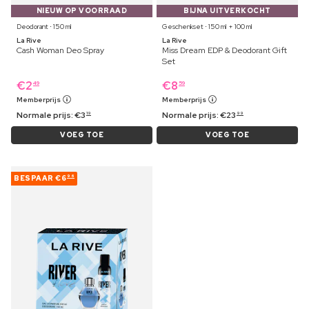
NIEUW OP VOORRAAD
BIJNA UITVERKOCHT
Deodorant ⋅ 150 ml
Geschenkset ⋅ 150 ml + 100 ml
La Rive
La Rive
Cash Woman Deo Spray
Miss Dream EDP & Deodorant Gift
Set
€
2
€
8
49
59
Memberprijs
Memberprijs
Normale prijs:
€
3
Normale prijs:
€
23
19
99
VOEG TOE
VOEG TOE
BESPAAR
€6
96