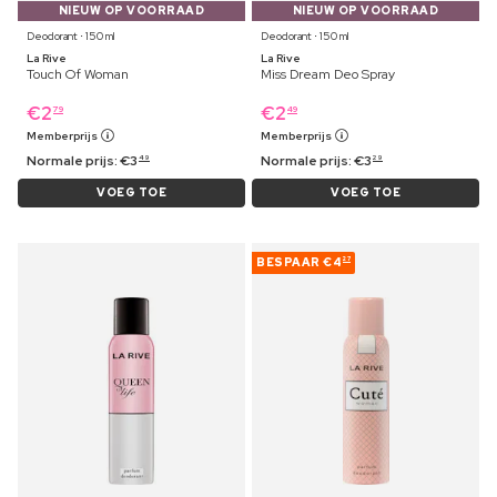
NIEUW OP VOORRAAD
NIEUW OP VOORRAAD
Deodorant ⋅ 150 ml
Deodorant ⋅ 150 ml
La Rive
La Rive
Touch Of Woman
Miss Dream Deo Spray
€
2
€
2
79
49
Memberprijs
Memberprijs
Normale prijs:
€
3
Normale prijs:
€
3
49
29
VOEG TOE
VOEG TOE
BESPAAR
€4
27