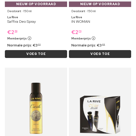
NIEUW OP VOORRAAD
NIEUW OP VOORRAAD
Deodorant ⋅ 150 ml
Deodorant ⋅ 150 ml
La Rive
La Rive
Saffira Deo Spray
IN WOMAN
€
2
€
2
59
79
Memberprijs
Memberprijs
Normale prijs:
€
3
Normale prijs:
€
3
29
49
VOEG TOE
VOEG TOE