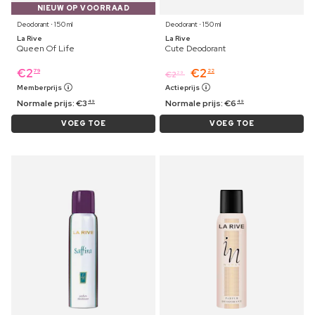
NIEUW OP VOORRAAD
Deodorant ⋅ 150 ml
Deodorant ⋅ 150 ml
La Rive
La Rive
Queen Of Life
Cute Deodorant
€
2
€
2
79
22
€
2
29
Memberprijs
Actieprijs
Normale prijs:
€
3
Normale prijs:
€
6
49
49
VOEG TOE
VOEG TOE