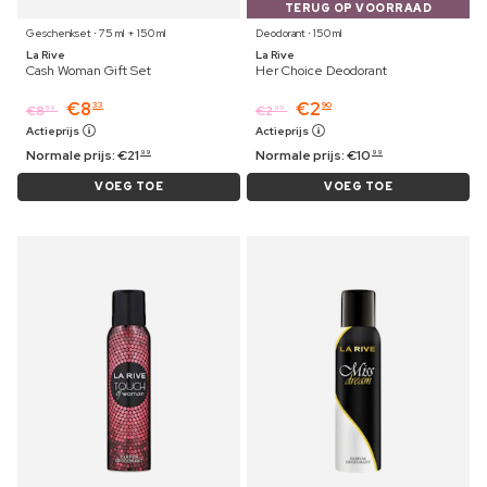
TERUG OP VOORRAAD
Geschenkset ⋅ 75 ml + 150 ml
Deodorant ⋅ 150 ml
La Rive
La Rive
Cash Woman Gift Set
Her Choice Deodorant
€
8
€
2
33
90
€
8
€
2
59
99
Actieprijs
Actieprijs
Normale prijs:
€
21
Normale prijs:
€
10
99
99
VOEG TOE
VOEG TOE