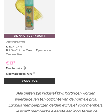
BIJNA UITVERKOCHT
Oogschaduw ⋅ 6 g
KimChi Chic
Pot De Créme Cream Eyeshadow
Golden Pearl
€
13
19
Memberprijs
Normale prijs:
€
16
49
VOEG TOE
Alle prijzen zijn inclusief btw. Kortingen worden
weergegeven ten opzichte van de normale prijs.
Luxplus memberprijzen gelden exclusief voor members.
Je wordt member bij je eerste aankoop tegen de