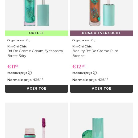
OUTLET
BIJNA UITVERKOCHT
Oogschaduw ⋅ 6 g
Oogschaduw ⋅ 6 g
KimChi Chic
KimChi Chic
Pot De Créme Cream Eyeshadow
Beauty Pot De Creme Pure
Forest Fairy
Bronze
€
11
€
12
09
29
Memberprijs
Memberprijs
Normale prijs:
€
16
Normale prijs:
€
16
49
49
VOEG TOE
VOEG TOE