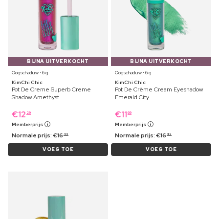
BIJNA UITVERKOCHT
BIJNA UITVERKOCHT
Oogschaduw ⋅ 6 g
Oogschaduw ⋅ 6 g
KimChi Chic
KimChi Chic
Pot De Creme Superb Creme
Pot De Crème Cream Eyeshadow
Shadow Amethyst
Emerald City
€
12
€
11
29
69
Memberprijs
Memberprijs
Normale prijs:
€
16
Normale prijs:
€
16
49
49
VOEG TOE
VOEG TOE