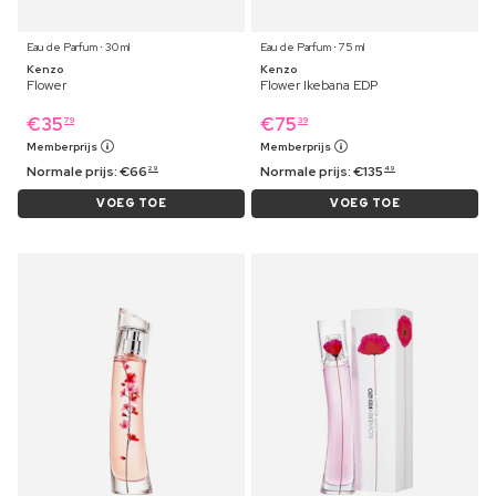
Eau de Parfum ⋅ 30 ml
Eau de Parfum ⋅ 75 ml
Kenzo
Kenzo
Flower
Flower Ikebana EDP
€
35
€
75
79
39
Memberprijs
Memberprijs
Normale prijs:
€
66
Normale prijs:
€
135
29
49
VOEG TOE
VOEG TOE