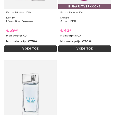
BIJNA UITVERKOCHT
Eau de Toilette ⋅ 100 ml
Eau de Parfum ⋅ 30 ml
Kenzo
Kenzo
L'eau Pour Femme
Amour EDP
€
59
€
43
29
19
Memberprijs
Memberprijs
Normale prijs:
€
75
Normale prijs:
€
70
99
49
VOEG TOE
VOEG TOE