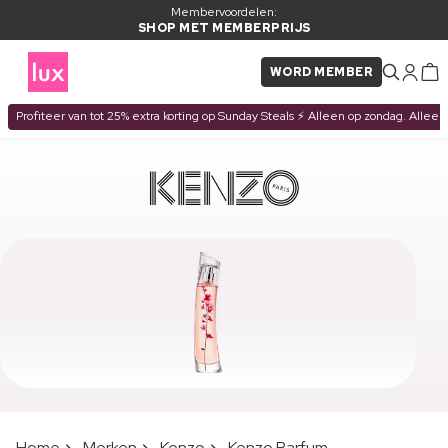
Membervoordelen:
SHOP MET MEMBERPRIJS
WORD MEMBER
Profiteer van tot 25% extra korting op Sunday Steals ⚡ Alleen op zondag. Alleen
Home
Merken
Kenzo
Kenzo Parfum