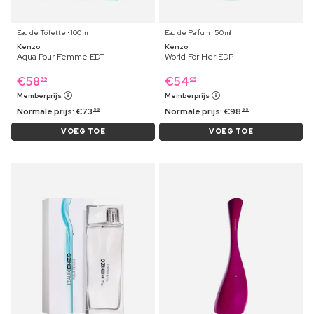
Eau de Toilette ⋅ 100 ml
Eau de Parfum ⋅ 50 ml
Kenzo
Kenzo
Aqua Pour Femme EDT
World For Her EDP
€
58
€
54
39
09
Memberprijs
Memberprijs
Normale prijs:
€
73
Normale prijs:
€
98
99
99
VOEG TOE
VOEG TOE