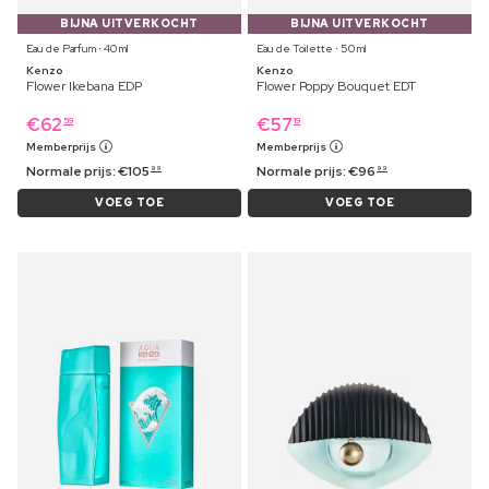
BIJNA UITVERKOCHT
BIJNA UITVERKOCHT
Eau de Parfum ⋅ 40 ml
Eau de Toilette ⋅ 50 ml
Kenzo
Kenzo
Flower Ikebana EDP
Flower Poppy Bouquet EDT
€
62
€
57
59
19
Memberprijs
Memberprijs
Normale prijs:
€
105
Normale prijs:
€
96
99
99
VOEG TOE
VOEG TOE