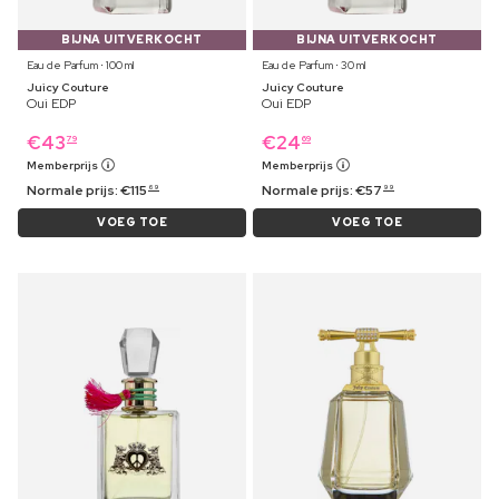
BIJNA UITVERKOCHT
BIJNA UITVERKOCHT
Eau de Parfum ⋅ 100 ml
Eau de Parfum ⋅ 30 ml
Juicy Couture
Juicy Couture
Oui EDP
Oui EDP
€
43
€
24
79
69
Memberprijs
Memberprijs
Normale prijs:
€
115
Normale prijs:
€
57
69
99
VOEG TOE
VOEG TOE