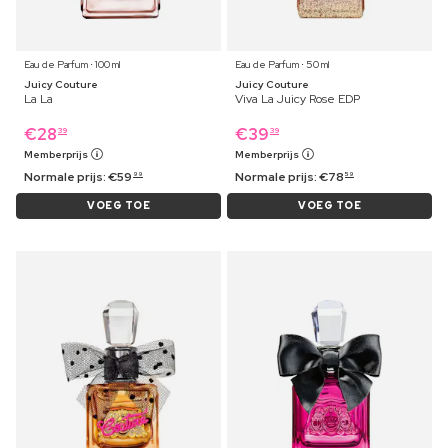
Eau de Parfum ⋅ 100 ml
Eau de Parfum ⋅ 50 ml
Juicy Couture
Juicy Couture
La La
Viva La Juicy Rose EDP
€
28
€
39
39
39
Memberprijs
Memberprijs
Normale prijs:
€
59
Normale prijs:
€
78
99
59
VOEG TOE
VOEG TOE