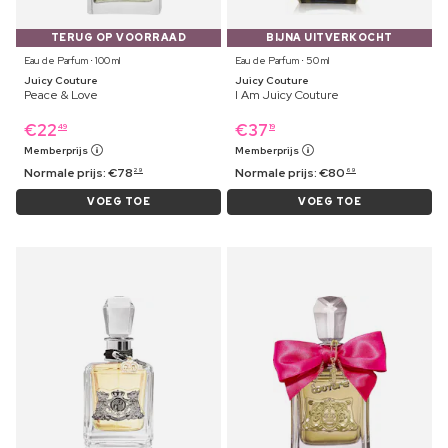
TERUG OP VOORRAAD
BIJNA UITVERKOCHT
Eau de Parfum ⋅ 100 ml
Eau de Parfum ⋅ 50 ml
Juicy Couture
Juicy Couture
Peace & Love
I Am Juicy Couture
€
22
€
37
49
19
Memberprijs
Memberprijs
Normale prijs:
€
78
Normale prijs:
€
80
29
69
VOEG TOE
VOEG TOE