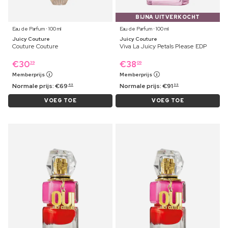
BIJNA UITVERKOCHT
Eau de Parfum ⋅ 100 ml
Eau de Parfum ⋅ 100 ml
Juicy Couture
Juicy Couture
Couture Couture
Viva La Juicy Petals Please EDP
€
30
€
38
39
09
Memberprijs
Memberprijs
Normale prijs:
€
69
Normale prijs:
€
91
49
99
VOEG TOE
VOEG TOE