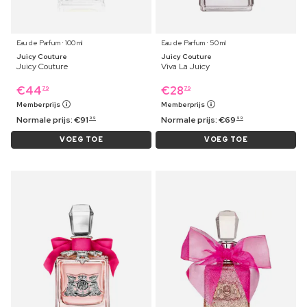
Eau de Parfum ⋅ 100 ml
Eau de Parfum ⋅ 50 ml
Juicy Couture
Juicy Couture
Juicy Couture
Viva La Juicy
€
44
€
28
79
79
Memberprijs
Memberprijs
Normale prijs:
€
91
Normale prijs:
€
69
99
99
VOEG TOE
VOEG TOE