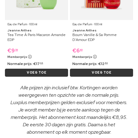
Eau de Parfum ⋅ 100 ml
Eau de Parfum ⋅ 100 ml
Jeanne Arthes
Jeanne Arthes
Tea Time À Paris Macaron Amande
Boum Vanille & Sa Pomme
EDP
D'Amour EDP
€
9
€
6
59
49
Memberprijs
Memberprijs
Normale prijs:
€
17
Normale prijs:
€
12
99
49
VOEG TOE
VOEG TOE
Alle prijzen zijn inclusief btw. Kortingen worden
weergegeven ten opzichte van de normale prijs.
Luxplus memberprijzen gelden exclusief voor members.
Je wordt member bij je eerste aankoop tegen de
memberprijs. Het abonnement kost maandelijks €8,95.
De eerste 30 dagen zijn gratis. Daarna is het
abonnement op elk moment opzegbaar.