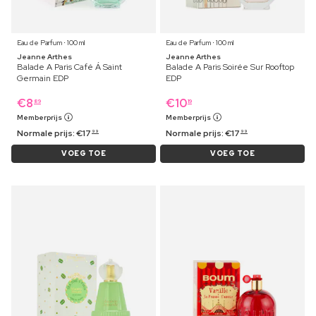
Eau de Parfum ⋅ 100 ml
Eau de Parfum ⋅ 100 ml
Jeanne Arthes
Jeanne Arthes
Balade A Paris Café Á Saint
Balade A Paris Soirée Sur Rooftop
Germain EDP
EDP
€
8
€
10
89
19
Memberprijs
Memberprijs
Normale prijs:
€
17
Normale prijs:
€
17
99
99
VOEG TOE
VOEG TOE