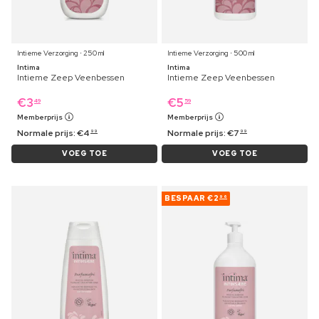
Intieme Verzorging ⋅ 250 ml
Intieme Verzorging ⋅ 500 ml
Intima
Intima
Intieme Zeep Veenbessen
Intieme Zeep Veenbessen
€
3
€
5
49
59
Memberprijs
Memberprijs
Normale prijs:
€
4
Normale prijs:
€
7
99
99
VOEG TOE
VOEG TOE
BESPAAR
€2
96