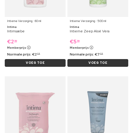
Intieme Verzorging ⋅ 60 ml
Intieme Verzorging ⋅ 500 ml
Intima
Intima
Intimsæbe
Intieme Zeep Aloë Vera
€
2
€
5
59
59
Memberprijs
Memberprijs
Normale prijs:
€
2
Normale prijs:
€
7
99
99
VOEG TOE
VOEG TOE