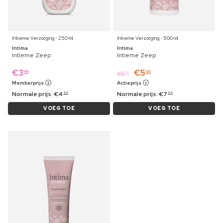
Intieme Verzorging ⋅ 250 ml
Intieme Verzorging ⋅ 500 ml
Intima
Intima
Intieme Zeep
Intieme Zeep
€
3
€
5
49
03
€
5
19
Memberprijs
Actieprijs
Normale prijs:
€
4
Normale prijs:
€
7
99
99
VOEG TOE
VOEG TOE