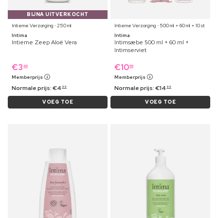
BIJNA UITVERKOCHT
Intieme Verzorging ⋅ 250 ml
Intieme Verzorging ⋅ 500 ml + 60 ml + 10 st
Intima
Intima
Intieme Zeep Aloë Vera
Intimsæbe 500 ml + 60 ml +
Intimserviet
€
3
€
10
49
99
Memberprijs
Memberprijs
Normale prijs:
€
4
Normale prijs:
€
14
99
99
VOEG TOE
VOEG TOE