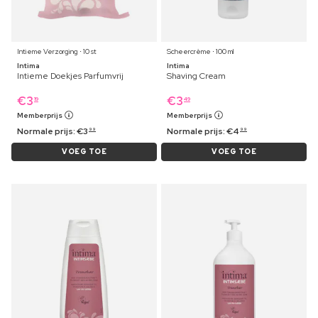
Intieme Verzorging ⋅ 10 st
Scheercrème ⋅ 100 ml
Intima
Intima
Intieme Doekjes Parfumvrij
Shaving Cream
€
3
€
3
19
49
Memberprijs
Memberprijs
Normale prijs:
€
3
Normale prijs:
€
4
99
99
VOEG TOE
VOEG TOE