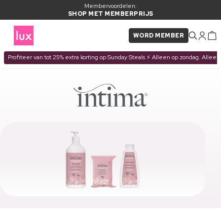
Membervoordelen:
SHOP MET MEMBERPRIJS
WORD MEMBER
Profiteer van tot 25% extra korting op Sunday Steals ⚡ Alleen op zondag. Alleen