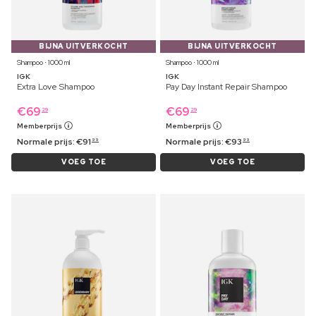
BIJNA UITVERKOCHT
BIJNA UITVERKOCHT
Shampoo ⋅ 1000 ml
Shampoo ⋅ 1000 ml
IGK
IGK
Extra Love Shampoo
Pay Day Instant Repair Shampoo
€
69
€
69
29
29
Memberprijs
Memberprijs
Normale prijs:
€
91
Normale prijs:
€
93
99
99
VOEG TOE
VOEG TOE