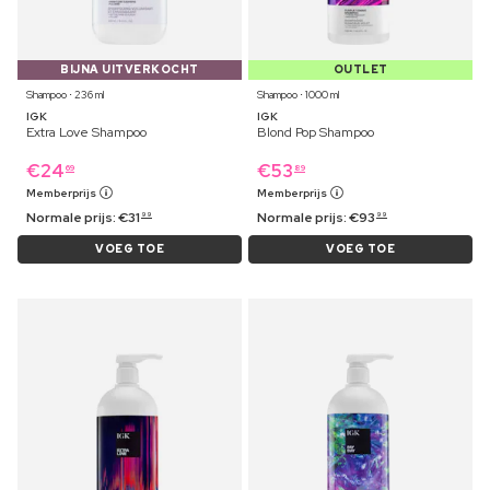
BIJNA UITVERKOCHT
OUTLET
Shampoo ⋅ 236 ml
Shampoo ⋅ 1000 ml
IGK
IGK
Extra Love Shampoo
Blond Pop Shampoo
€
24
€
53
69
89
Memberprijs
Memberprijs
Normale prijs:
€
31
Normale prijs:
€
93
99
99
VOEG TOE
VOEG TOE