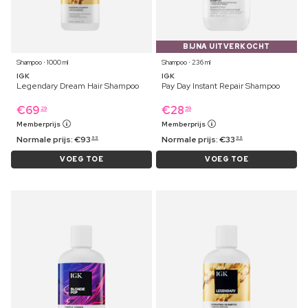
BIJNA UITVERKOCHT
Shampoo ⋅ 1000 ml
Shampoo ⋅ 236 ml
IGK
IGK
Legendary Dream Hair Shampoo
Pay Day Instant Repair Shampoo
€
69
€
28
29
59
Memberprijs
Memberprijs
Normale prijs:
€
93
Normale prijs:
€
33
99
99
VOEG TOE
VOEG TOE