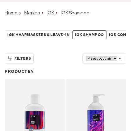
Home
Merken
IGK
IGK Shampoo
IGK HAARMASKERS & LEAVE-IN
IGK SHAMPOO
IGK COND
FILTERS
PRODUCTEN