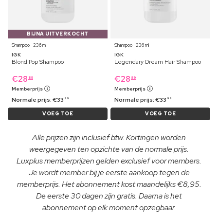
BIJNA UITVERKOCHT
Shampoo ⋅ 236 ml
Shampoo ⋅ 236 ml
IGK
IGK
Blond Pop Shampoo
Legendary Dream Hair Shampoo
€
28
€
28
89
89
Memberprijs
Memberprijs
Normale prijs:
€
33
Normale prijs:
€
33
99
99
VOEG TOE
VOEG TOE
Alle prijzen zijn inclusief btw. Kortingen worden
weergegeven ten opzichte van de normale prijs.
Luxplus memberprijzen gelden exclusief voor members.
Je wordt member bij je eerste aankoop tegen de
memberprijs. Het abonnement kost maandelijks €8,95.
De eerste 30 dagen zijn gratis. Daarna is het
abonnement op elk moment opzegbaar.