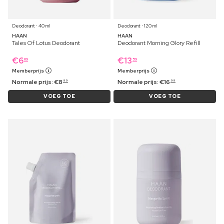
Deodorant ⋅ 40 ml
Deodorant ⋅ 120 ml
HAAN
HAAN
Tales Of Lotus Deodorant
Deodorant Morning Glory Refill
€
6
€
13
69
59
Memberprijs
Memberprijs
Normale prijs:
€
8
Normale prijs:
€
16
99
99
VOEG TOE
VOEG TOE