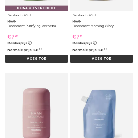
BIJNA UITVERKOCHT
Deodorant ⋅ 40 ml
Deodorant ⋅ 40 ml
HAAN
HAAN
Deodorant Purifying Verbena
Deodorant Morning Glory
€
7
€
7
09
19
Memberprijs
Memberprijs
Normale prijs:
€
8
Normale prijs:
€
8
99
99
VOEG TOE
VOEG TOE