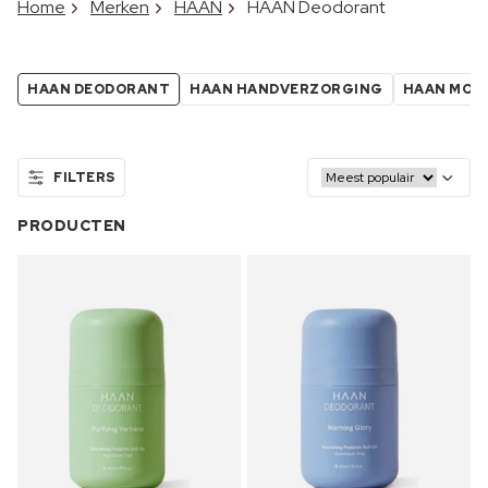
Home
Merken
HAAN
HAAN Deodorant
HAAN DEODORANT
HAAN HANDVERZORGING
HAAN MON
FILTERS
PRODUCTEN