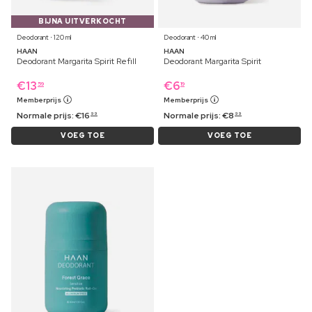
BIJNA UITVERKOCHT
Deodorant ⋅ 120 ml
Deodorant ⋅ 40 ml
HAAN
HAAN
Deodorant Margarita Spirit Refill
Deodorant Margarita Spirit
€
13
€
6
59
19
Memberprijs
Memberprijs
Normale prijs:
€
16
Normale prijs:
€
8
99
99
VOEG TOE
VOEG TOE