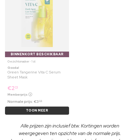
BINNENKORT BESCHIKBAAR
Gezichtsmasker ⋅ 1 st
Goodal
Green Tangerine Vita C Serum
Sheet Mask
€
2
79
Memberprijs
Normale prijs:
€
3
99
TOON MEER
Alle prijzen zijn inclusief btw. Kortingen worden
weergegeven ten opzichte van de normale prijs.