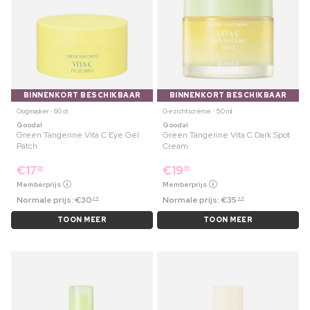
BINNENKORT BESCHIKBAAR
BINNENKORT BESCHIKBAAR
Oogmasker ⋅ 60 st
Gezichtscrème ⋅ 50 ml
Goodal
Goodal
Green Tangerine Vita C Eye Gel
Green Tangerine Vita C Dark Spot
Patch
Cream
€
17
€
19
69
69
Memberprijs
Memberprijs
Normale prijs:
€
30
Normale prijs:
€
35
29
99
TOON MEER
TOON MEER