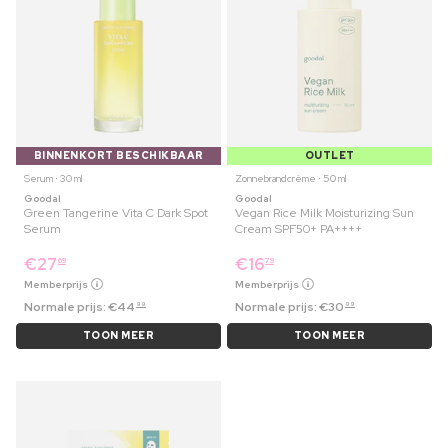
BINNENKORT BESCHIKBAAR
OUTLET
Serum ⋅ 30 ml
Zonnebrandcrème ⋅ 50 ml
Goodal
Goodal
Green Tangerine Vita C Dark Spot
Vegan Rice Milk Moisturizing Sun
Serum
Cream SPF50+ PA++++
€
27
€
16
69
79
Memberprijs
Memberprijs
Normale prijs:
€
44
Normale prijs:
€
30
99
99
TOON MEER
TOON MEER