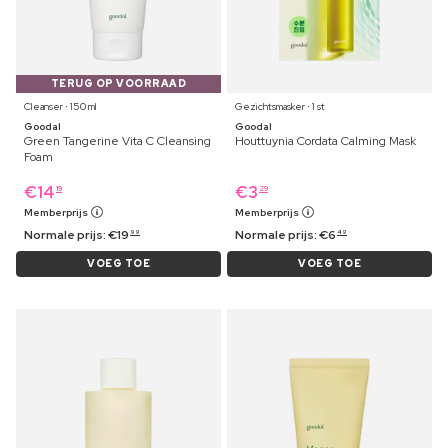
TERUG OP VOORRAAD
Cleanser ⋅ 150 ml
Gezichtsmasker ⋅ 1 st
Goodal
Goodal
Green Tangerine Vita C Cleansing
Houttuynia Cordata Calming Mask
Foam
€
14
€
3
19
29
Memberprijs
Memberprijs
Normale prijs:
€
19
Normale prijs:
€
6
99
49
VOEG TOE
VOEG TOE