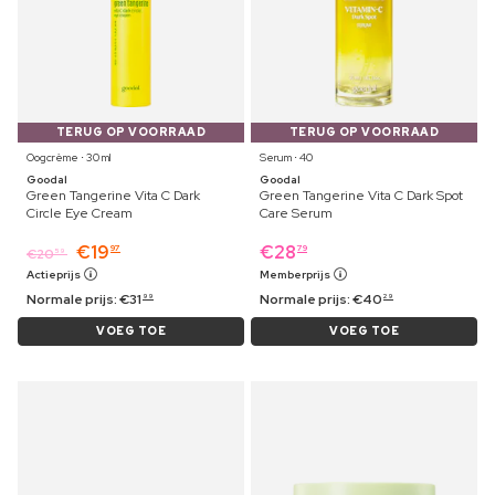
TERUG OP VOORRAAD
TERUG OP VOORRAAD
Oogcrème ⋅ 30 ml
Serum ⋅ 40
Goodal
Goodal
Green Tangerine Vita C Dark
Green Tangerine Vita C Dark Spot
Circle Eye Cream
Care Serum
€
19
€
28
97
79
€
20
59
Actieprijs
Memberprijs
Normale prijs:
€
31
Normale prijs:
€
40
99
29
VOEG TOE
VOEG TOE