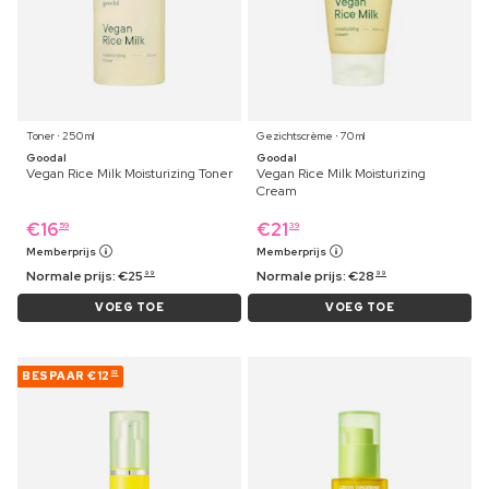
Toner ⋅ 250 ml
Gezichtscrème ⋅ 70 ml
Goodal
Goodal
Vegan Rice Milk Moisturizing Toner
Vegan Rice Milk Moisturizing
Cream
€
16
€
21
59
39
Memberprijs
Memberprijs
Normale prijs:
€
25
Normale prijs:
€
28
99
99
VOEG TOE
VOEG TOE
BESPAAR
€12
02