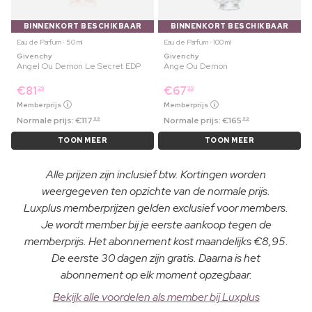
BINNENKORT BESCHIKBAAR
BINNENKORT BESCHIKBAAR
Eau de Parfum ⋅ 50 ml
Eau de Parfum ⋅ 100 ml
Givenchy
Givenchy
Angel Ou Demon Le Secret EDP
Ange Ou Demon
€
81
€
67
29
39
Memberprijs
Memberprijs
Normale prijs:
€
117
Normale prijs:
€
165
99
99
TOON MEER
TOON MEER
Alle prijzen zijn inclusief btw. Kortingen worden
weergegeven ten opzichte van de normale prijs.
Luxplus memberprijzen gelden exclusief voor members.
Je wordt member bij je eerste aankoop tegen de
memberprijs. Het abonnement kost maandelijks €8,95.
De eerste 30 dagen zijn gratis. Daarna is het
abonnement op elk moment opzegbaar.
Bekijk alle voordelen als member bij Luxplus