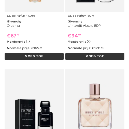
Eau de Parfum ⋅ 100 ml
Eau de Parfum ⋅ 80 ml
Givenchy
Givenchy
Organza
L'interdit Absolu EDP
€
67
€
94
79
69
Memberprijs
Memberprijs
Normale prijs:
€
165
Normale prijs:
€
170
99
99
VOEG TOE
VOEG TOE