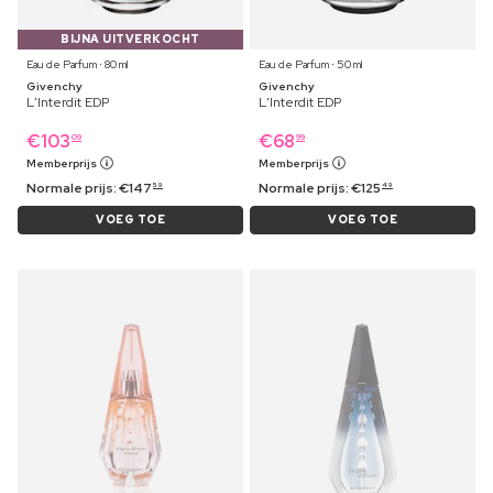
BIJNA UITVERKOCHT
Eau de Parfum ⋅ 80 ml
Eau de Parfum ⋅ 50 ml
Givenchy
Givenchy
L'Interdit EDP
L'Interdit EDP
€
103
€
68
09
99
Memberprijs
Memberprijs
Normale prijs:
€
147
Normale prijs:
€
125
59
49
VOEG TOE
VOEG TOE