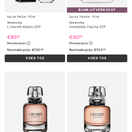
BIJNA UITVERKOCHT
Eau de Parfum ⋅ 50 ml
Eau de Toilette ⋅ 50 ml
Givenchy
Givenchy
L'interdit Absolu EDP
Irresistible Fraiche EDT
€
89
€
60
99
09
Memberprijs
Memberprijs
Normale prijs:
€
130
Normale prijs:
€
103
49
49
VOEG TOE
VOEG TOE