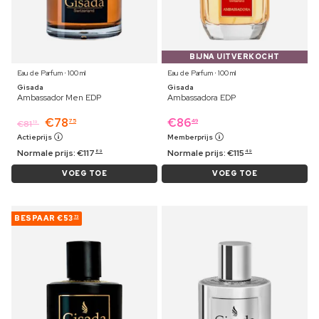
BIJNA UITVERKOCHT
Eau de Parfum ⋅ 100 ml
Eau de Parfum ⋅ 100 ml
Gisada
Gisada
Ambassador Men EDP
Ambassadora EDP
€
78
€
86
75
49
€
81
19
Actieprijs
Memberprijs
Normale prijs:
€
117
Normale prijs:
€
115
89
49
VOEG TOE
VOEG TOE
BESPAAR
€53
73