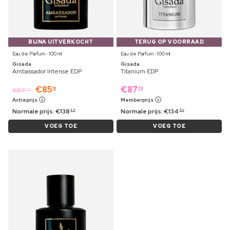
BIJNA UITVERKOCHT
TERUG OP VOORRAAD
Eau de Parfum ⋅ 100 ml
Eau de Parfum ⋅ 100 ml
Gisada
Gisada
Ambassador Intense EDP
Titanium EDP
€
85
€
87
16
79
€
87
79
Actieprijs
Memberprijs
Normale prijs:
€
138
Normale prijs:
€
134
89
49
VOEG TOE
VOEG TOE