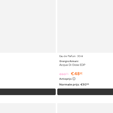
Eau de Parfum ⋅ 30 ml
Giorgio Armani
Acqua Di Gioia EDP
€
48
47
€
60
59
Actieprijs
Normale prijs:
€
93
59