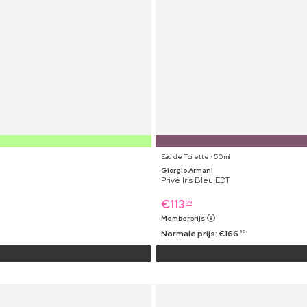
Eau de Toilette ⋅ 50 ml
Giorgio Armani
Privé Iris Bleu EDT
€
113
29
Memberprijs
Normale prijs:
€
166
99