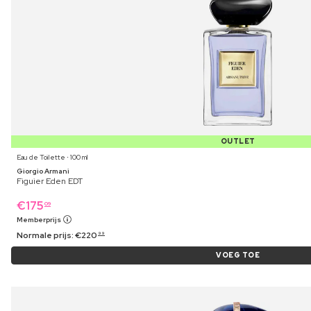
OUTLET
Eau de Toilette ⋅ 100 ml
Giorgio Armani
Figuier Eden EDT
€
175
09
Memberprijs
Normale prijs:
€
220
99
VOEG TOE