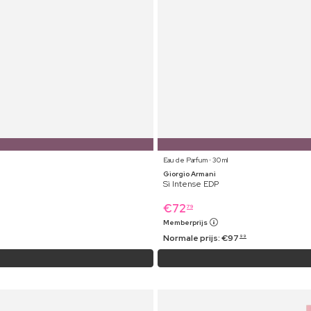
Eau de Parfum ⋅ 30 ml
Giorgio Armani
Sì Intense EDP
€
72
79
Memberprijs
Normale prijs:
€
97
99