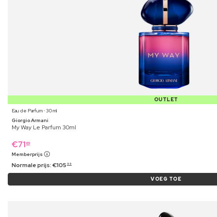
OUTLET
Eau de Parfum ⋅ 30 ml
Giorgio Armani
My Way Le Parfum 30ml
€
71
69
Memberprijs
Normale prijs:
€
105
99
VOEG TOE