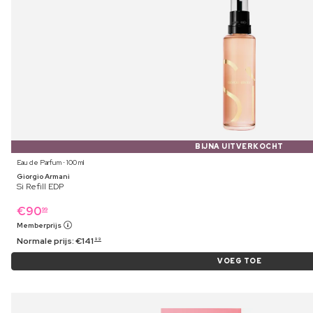
BIJNA UITVERKOCHT
Eau de Parfum ⋅ 100 ml
Giorgio Armani
Si Refill EDP
€
90
99
Memberprijs
Normale prijs:
€
141
99
VOEG TOE