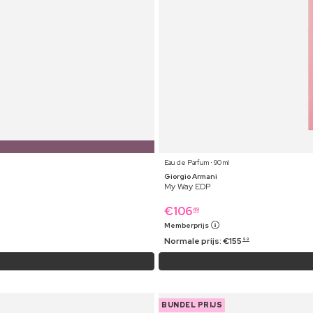
Eau de Parfum ⋅ 90 ml
Giorgio Armani
My Way EDP
€
106
49
Memberprijs
Normale prijs:
€
155
99
BUNDEL PRIJS