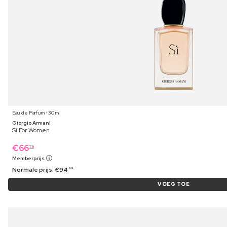
Eau de Parfum ⋅ 30 ml
Giorgio Armani
Si For Women
€
66
79
Memberprijs
Normale prijs:
€
94
99
VOEG TOE