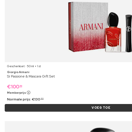
Geschenkset ⋅ 50 ml + 1 st
Giorgio Armani
Sí Passione & Mascara Gift Set
€
100
59
Memberprijs
Normale prijs:
€
130
99
VOEG TOE