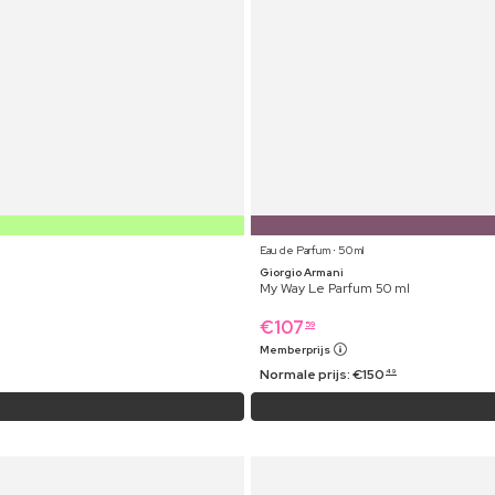
Eau de Parfum ⋅ 50 ml
Giorgio Armani
My Way Le Parfum 50 ml
€
107
59
Memberprijs
Normale prijs:
€
150
49