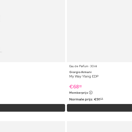
Eau de Parfum ⋅ 30 ml
Giorgio Armani
My Way Ylang EDP
€
68
69
Memberprijs
Normale prijs:
€
91
29