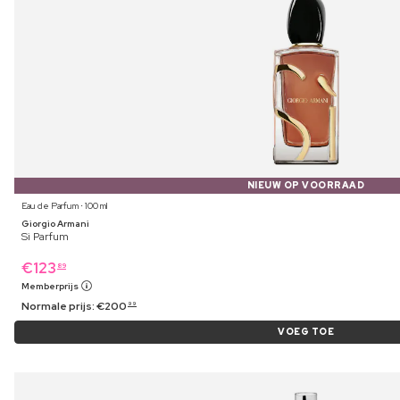
NIEUW OP VOORRAAD
Eau de Parfum ⋅ 100 ml
Giorgio Armani
Si Parfum
€
123
89
Memberprijs
Normale prijs:
€
200
99
VOEG TOE