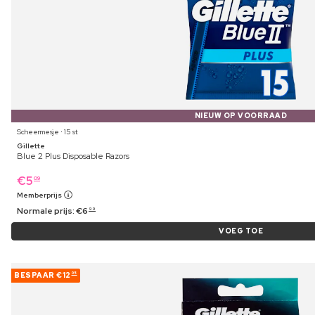
NIEUW OP VOORRAAD
Scheermesje ⋅ 15 st
Gillette
Blue 2 Plus Disposable Razors
€
5
09
Memberprijs
Normale prijs:
€
6
99
VOEG TOE
BESPAAR
€12
05