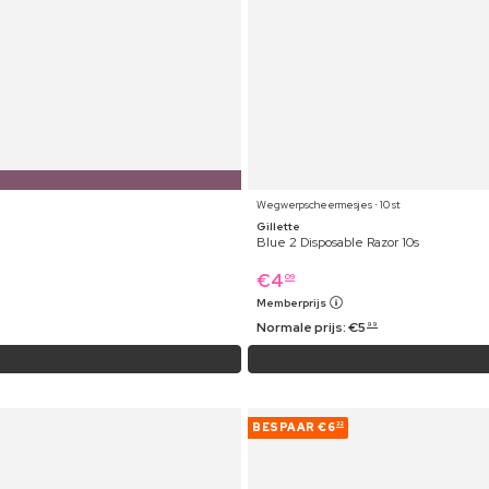
Wegwerpscheermesjes ⋅ 10 st
Gillette
Blue 2 Disposable Razor 10s
€
4
09
Memberprijs
Normale prijs:
€
5
99
BESPAAR
€6
32