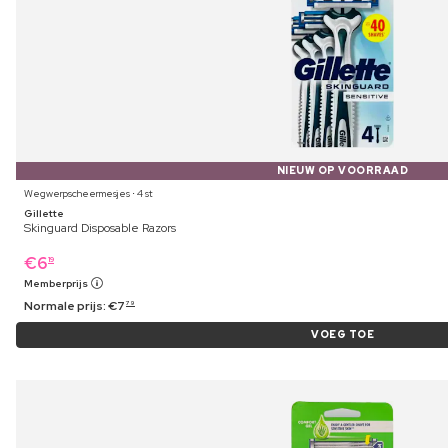
NIEUW OP VOORRAAD
Wegwerpscheermesjes ⋅ 4 st
Gillette
Skinguard Disposable Razors
€
6
19
Memberprijs
Normale prijs:
€
7
79
VOEG TOE