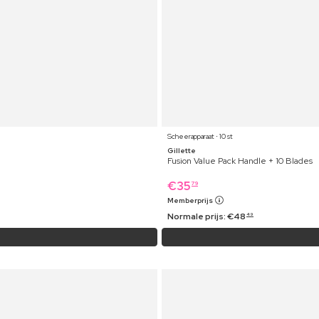
Scheerapparaat ⋅ 10 st
Gillette
Fusion Value Pack Handle + 10 Blades
€
35
79
Memberprijs
Normale prijs:
€
48
49