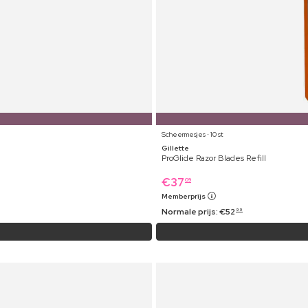
Scheermesjes ⋅ 10 st
Gillette
ProGlide Razor Blades Refill
€
37
09
Memberprijs
Normale prijs:
€
52
99