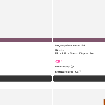
Wegwerpscheermesjes ⋅ 8 st
Gillette
Blue II Plus Slalom Disposables
€
5
19
Memberprijs
Normale prijs:
€
6
49