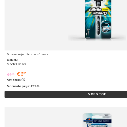
Scheermesje ⋅ 1 houder + 1 mesje
Gillette
Mach3 Razor
€
6
97
€
7
19
Actieprijs
Normale prijs:
€
12
99
VOEG TOE