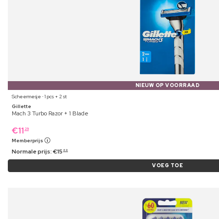
NIEUW OP VOORRAAD
Scheermesje ⋅ 1 pcs + 2 st
Gillette
Mach 3 Turbo Razor + 1 Blade
€
11
29
Memberprijs
Normale prijs:
€
15
69
VOEG TOE