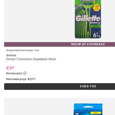
NIEUW OP VOORRAAD
Wegwerpscheermesjes ⋅ 6 st
Gillette
Sensor 3 Sensitive Disposable Razor
€
9
19
Memberprijs
Normale prijs:
€
12
79
VOEG TOE