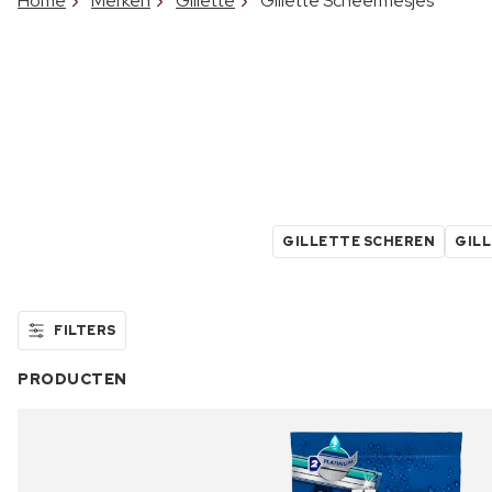
Home
Merken
Gillette
Gillette Scheermesjes
GILLETTE SCHEREN
GIL
FILTERS
PRODUCTEN