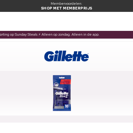
Membervoordelen:
SHOP MET MEMBERPRIJS
korting op Sunday Steals ⚡ Alleen op zondag. Alleen in de app.