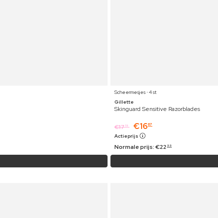
Scheermesjes ⋅ 4 st
Gillette
Skinguard Sensitive Razorblades
€
16
67
€
17
19
Actieprijs
Normale prijs:
€
22
99