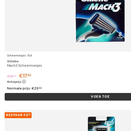
Scheermesjes ⋅ 8 st
Gillette
Mach3 Scheermesjes
€
17
84
€
18
39
Actieprijs
Normale prijs:
€
29
89
VOEG TOE
BESPAAR
€6
02