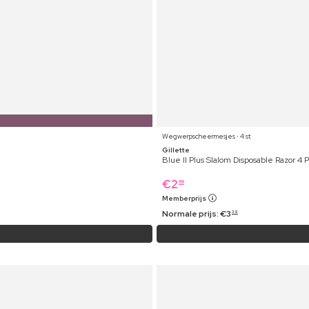
Wegwerpscheermesjes ⋅ 4 st
Gillette
Blue II Plus Slalom Disposable Razor 4 
€
2
99
Memberprijs
Normale prijs:
€
3
39