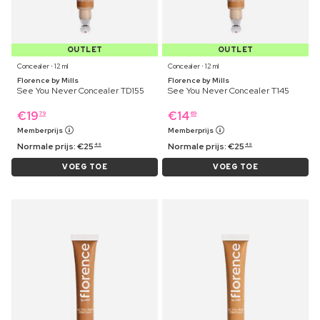
OUTLET
OUTLET
Concealer ⋅ 12 ml
Concealer ⋅ 12 ml
Florence by Mills
Florence by Mills
See You Never Concealer TD155
See You Never Concealer T145
€
19
€
14
79
69
Memberprijs
Memberprijs
Normale prijs:
€
25
Normale prijs:
€
25
49
49
VOEG TOE
VOEG TOE