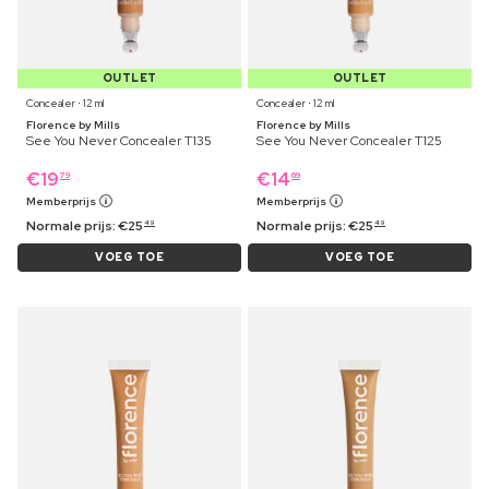
OUTLET
OUTLET
Concealer ⋅ 12 ml
Concealer ⋅ 12 ml
Florence by Mills
Florence by Mills
See You Never Concealer T135
See You Never Concealer T125
€
19
€
14
79
69
Memberprijs
Memberprijs
Normale prijs:
€
25
Normale prijs:
€
25
49
49
VOEG TOE
VOEG TOE