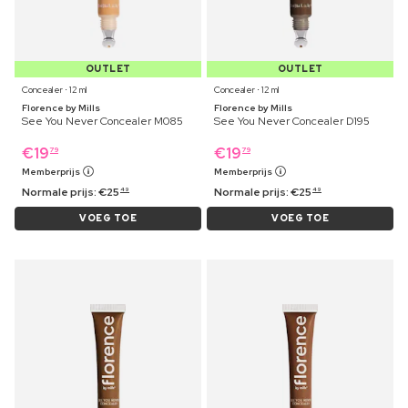
OUTLET
OUTLET
Concealer ⋅ 12 ml
Concealer ⋅ 12 ml
Florence by Mills
Florence by Mills
See You Never Concealer M085
See You Never Concealer D195
€
19
€
19
79
79
Memberprijs
Memberprijs
Normale prijs:
€
25
Normale prijs:
€
25
49
49
VOEG TOE
VOEG TOE