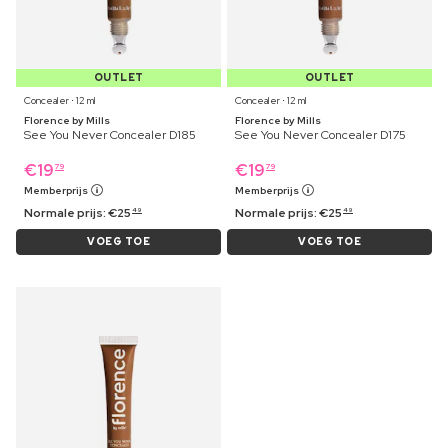
OUTLET
OUTLET
Concealer ⋅ 12 ml
Concealer ⋅ 12 ml
Florence by Mills
Florence by Mills
See You Never Concealer D185
See You Never Concealer D175
€
19
€
19
79
79
Memberprijs
Memberprijs
Normale prijs:
€
25
Normale prijs:
€
25
49
49
VOEG TOE
VOEG TOE