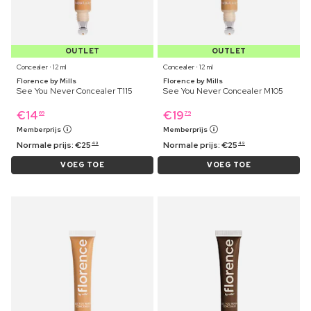
OUTLET
OUTLET
Concealer ⋅ 12 ml
Concealer ⋅ 12 ml
Florence by Mills
Florence by Mills
See You Never Concealer T115
See You Never Concealer M105
€
14
€
19
69
79
Memberprijs
Memberprijs
Normale prijs:
€
25
Normale prijs:
€
25
49
49
VOEG TOE
VOEG TOE