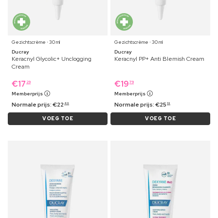
Gezichtscrème ⋅ 30 ml
Gezichtscrème ⋅ 30 ml
Ducray
Ducray
Keracnyl Glycolic+ Unclogging
Keracnyl PP+ Anti Blemish Cream
Cream
€
17
€
19
29
79
Memberprijs
Memberprijs
Normale prijs:
€
22
Normale prijs:
€
25
49
19
VOEG TOE
VOEG TOE