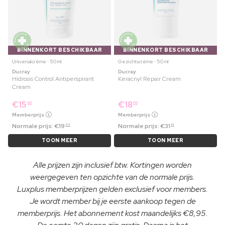
BINNENKORT BESCHIKBAAR
BINNENKORT BESCHIKBAAR
Universalcrème ⋅ 50 ml
Gezichtscrème ⋅ 50 ml
Ducray
Ducray
Hidrosis Control Antiperspirant
Keracnyl Repair Cream
Cream
€
15
€
18
49
09
Memberprijs
Memberprijs
Normale prijs:
€
19
Normale prijs:
€
31
69
19
TOON MEER
TOON MEER
Alle prijzen zijn inclusief btw. Kortingen worden
weergegeven ten opzichte van de normale prijs.
Luxplus memberprijzen gelden exclusief voor members.
Je wordt member bij je eerste aankoop tegen de
memberprijs. Het abonnement kost maandelijks €8,95.