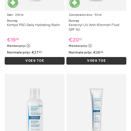
Balm ⋅ 200 ml
Zonnebrandcrème ⋅ 50 ml
Ducray
Ducray
Kertyol PSO Daily Hydrating Balm
Keracnyl UV Anti-Blemish Fluid
SPF 50
€
19
€
20
49
79
Memberprijs
Memberprijs
Normale prijs:
€
27
Normale prijs:
€
26
69
59
VOEG TOE
VOEG TOE