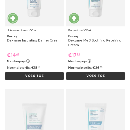
Universalcrème ⋅ 100 ml
Bodylotion ⋅ 100 ml
Ducray
Ducray
Dexyane Insulating Barrier Cream
Dexyane MeD Soothing Repairing
Cream
€
14
€
17
49
89
Memberprijs
Memberprijs
Normale prijs:
€
18
Normale prijs:
€
26
19
29
VOEG TOE
VOEG TOE