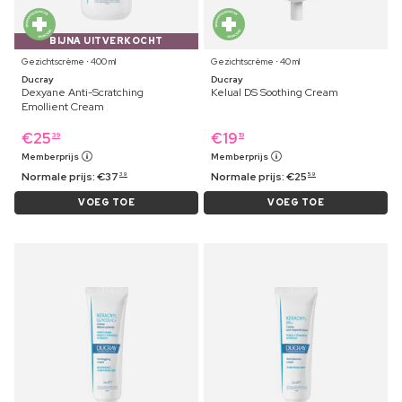
BIJNA UITVERKOCHT
Gezichtscrème ⋅ 400 ml
Gezichtscrème ⋅ 40 ml
Ducray
Ducray
Dexyane Anti-Scratching
Kelual DS Soothing Cream
Emollient Cream
€
25
€
19
39
19
Memberprijs
Memberprijs
Normale prijs:
€
37
Normale prijs:
€
25
39
59
VOEG TOE
VOEG TOE