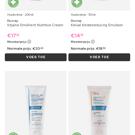
Huidcrème ⋅ 200 ml
Huidcrème ⋅ 50 ml
Ducray
Ducray
Ictyane Emollient Nutritive Cream
Kelual Keratoreducing Emulsion
€
17
€
14
39
09
Memberprijs
Memberprijs
Normale prijs:
€
20
Normale prijs:
€
18
69
49
VOEG TOE
VOEG TOE