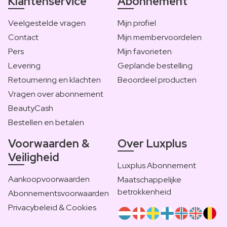
Klantenservice
Abonnement
Veelgestelde vragen
Mijn profiel
Contact
Mijn membervoordelen
Pers
Mijn favorieten
Levering
Geplande bestelling
Retournering en klachten
Beoordeel producten
Vragen over abonnement
BeautyCash
Bestellen en betalen
Voorwaarden &
Over Luxplus
Veiligheid
Luxplus Abonnement
Aankoopvoorwaarden
Maatschappelijke
betrokkenheid
Abonnementsvoorwaarden
Privacybeleid & Cookies