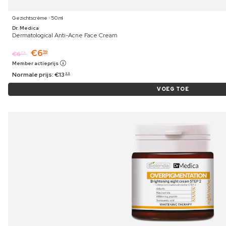
Gezichtscrème ⋅ 50 ml
Dr. Medica
Dermatological Anti-Acne Face Cream
€
6
59
€
6
79
Member actieprijs
Normale prijs:
€
13
99
VOEG TOE