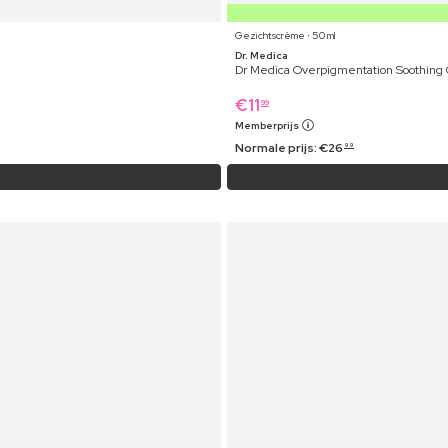
Gezichtscrème ⋅ 50 ml
Dr. Medica
Dr Medica Overpigmentation Soothing
€
11
99
Memberprijs
Normale prijs:
€
26
99