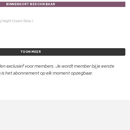
BINNENKORT BESCHIKBAAR
g Night Cream Step 1
TOON MEER
lden exclusief voor members. Je wordt member bij je eerste
na is het abonnement op elk moment opzegbaar.