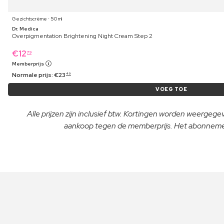
Gezichtscrème ⋅ 50 ml
Dr. Medica
Overpigmentation Brightening Night Cream Step 2
€
12
79
Memberprijs
Normale prijs:
€
23
49
VOEG TOE
Alle prijzen zijn inclusief btw. Kortingen worden weergeg
aankoop tegen de memberprijs. Het abonnement