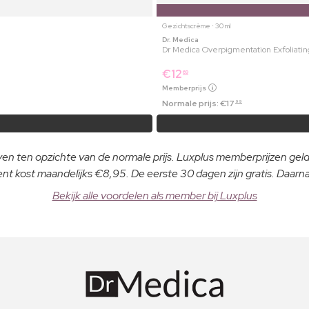
Gezichtscrème ⋅ 30 ml
Dr. Medica
Dr Medica Overpigmentation Exfoliatin
€
12
69
Memberprijs
Normale prijs:
€
17
99
even ten opzichte van de normale prijs. Luxplus memberprijzen ge
 kost maandelijks €8,95. De eerste 30 dagen zijn gratis. Daar
Bekijk alle voordelen als member bij Luxplus