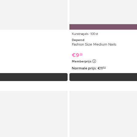
Kunstnagels ⋅ 100 st
Depend
Fashion Size Medium Nails
€
9
39
Memberprijs
Normale prijs:
€
11
59