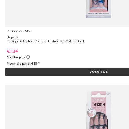
Kunstnagels ⋅ 24 st
Depend
Design Selection Couture Fashionista Coffin Nord
€
13
69
Memberprijs
Normale prijs:
€
16
99
VOEG TOE