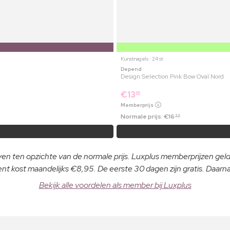
Kunstnagels ⋅ 24 st
Depend
Design Selection Pink Bow Oval Nord
€
13
69
Memberprijs
Normale prijs:
€
16
99
even ten opzichte van de normale prijs. Luxplus memberprijzen ge
 kost maandelijks €8,95. De eerste 30 dagen zijn gratis. Daar
Bekijk alle voordelen als member bij Luxplus