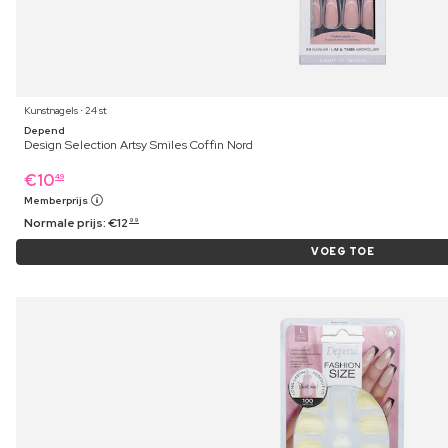
Kunstnagels ⋅ 24 st
Depend
Design Selection Artsy Smiles Coffin Nord
€
10
49
Memberprijs
Normale prijs:
€
12
99
VOEG TOE