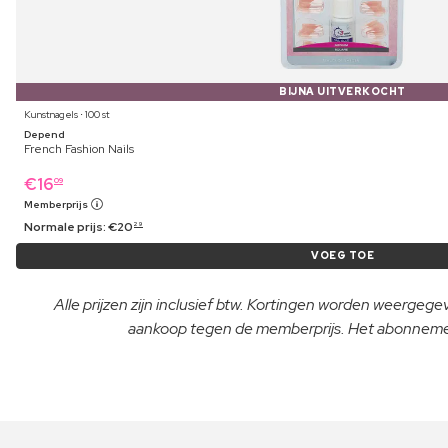
BIJNA UITVERKOCHT
Kunstnagels ⋅ 100 st
Depend
French Fashion Nails
€
16
09
Memberprijs
Normale prijs:
€
20
29
VOEG TOE
Alle prijzen zijn inclusief btw. Kortingen worden weergeg
aankoop tegen de memberprijs. Het abonnement