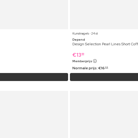
Kunstnagels ⋅ 24 st
Depend
Design Selection Pearl Lines Short Cof
€
13
69
Memberprijs
Normale prijs:
€
16
99