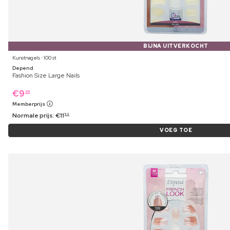
BIJNA UITVERKOCHT
Kunstnagels ⋅ 100 st
Depend
Fashion Size Large Nails
€
9
39
Memberprijs
Normale prijs:
€
11
59
VOEG TOE