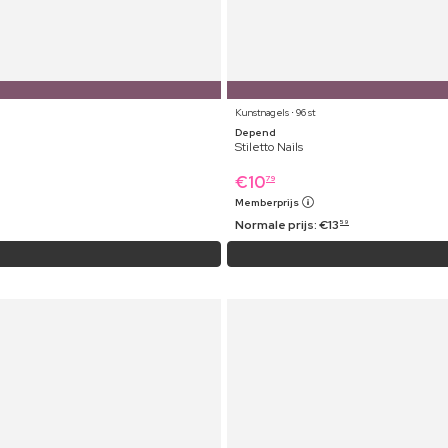
Kunstnagels ⋅ 96 st
Depend
Stiletto Nails
€
10
79
Memberprijs
Normale prijs:
€
13
59