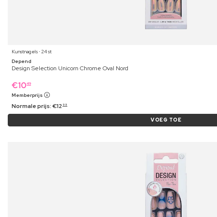
Kunstnagels ⋅ 24 st
Depend
Design Selection Unicorn Chrome Oval Nord
€
10
49
Memberprijs
Normale prijs:
€
12
99
VOEG TOE