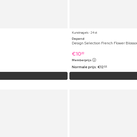
Kunstnagels ⋅ 24 st
Depend
Design Selection French Flower Blosso
€
10
49
Memberprijs
Normale prijs:
€
12
99