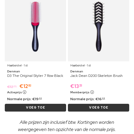
Haarborstel ⋅ 1 st
Haarborstel ⋅ 1 st
Denman
Denman
D3 The Original Styler 7 Row Black
Jack Dean D200 Skeleton Brush
€
12
€
13
60
59
€
12
99
Actieprijs
Memberprijs
Normale prijs:
€
19
Normale prijs:
€
16
99
99
VOEG TOE
VOEG TOE
Alle prijzen zijn inclusief btw. Kortingen worden
weergegeven ten opzichte van de normale prijs.