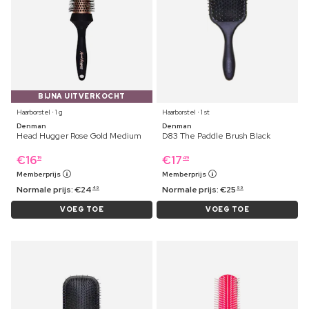
BIJNA UITVERKOCHT
Haarborstel ⋅ 1 g
Haarborstel ⋅ 1 st
Denman
Denman
Head Hugger Rose Gold Medium
D83 The Paddle Brush Black
€
16
€
17
19
49
Memberprijs
Memberprijs
Normale prijs:
€
24
Normale prijs:
€
25
49
99
VOEG TOE
VOEG TOE