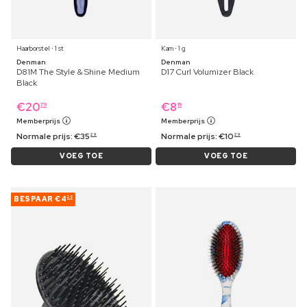
Haarborstel ⋅ 1 st
Kam ⋅ 1 g
Denman
Denman
D81M The Style & Shine Medium
D17 Curl Volumizer Black
Black
€
20
€
8
79
19
Memberprijs
Memberprijs
Normale prijs:
€
35
Normale prijs:
€
10
29
29
VOEG TOE
VOEG TOE
BESPAAR
€4
28