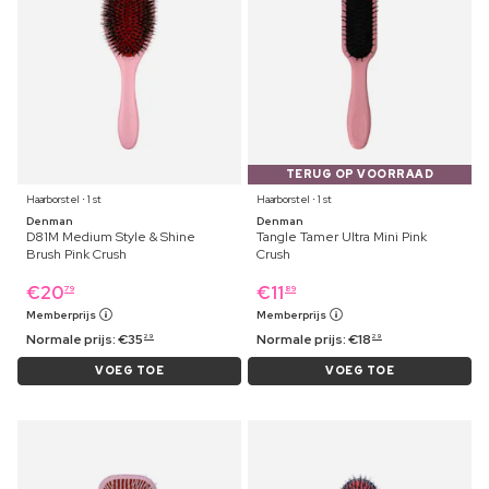
TERUG OP VOORRAAD
Haarborstel ⋅ 1 st
Haarborstel ⋅ 1 st
Denman
Denman
D81M Medium Style & Shine
Tangle Tamer Ultra Mini Pink
Brush Pink Crush
Crush
€
20
€
11
79
89
Memberprijs
Memberprijs
Normale prijs:
€
35
Normale prijs:
€
18
29
29
VOEG TOE
VOEG TOE