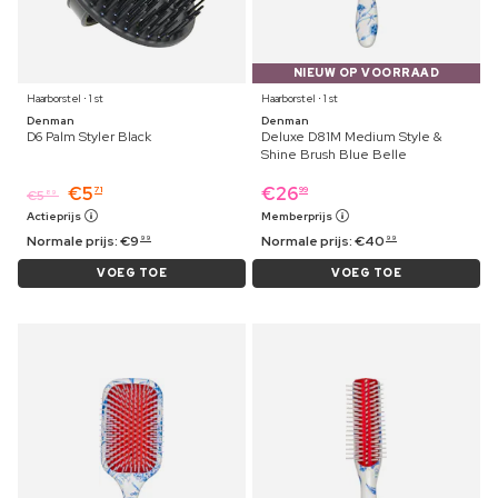
NIEUW OP VOORRAAD
Haarborstel ⋅ 1 st
Haarborstel ⋅ 1 st
Denman
Denman
D6 Palm Styler Black
Deluxe D81M Medium Style &
Shine Brush Blue Belle
€
5
€
26
71
99
€
5
89
Actieprijs
Memberprijs
Normale prijs:
€
9
Normale prijs:
€
40
99
99
VOEG TOE
VOEG TOE