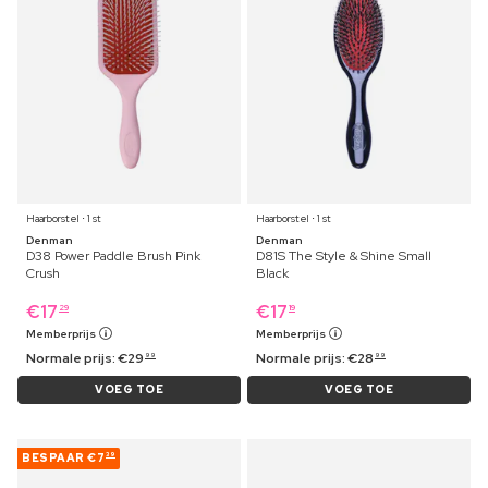
Haarborstel ⋅ 1 st
Haarborstel ⋅ 1 st
Denman
Denman
D38 Power Paddle Brush Pink
D81S The Style & Shine Small
Crush
Black
€
17
€
17
29
19
Memberprijs
Memberprijs
Normale prijs:
€
29
Normale prijs:
€
28
99
99
VOEG TOE
VOEG TOE
BESPAAR
€7
39