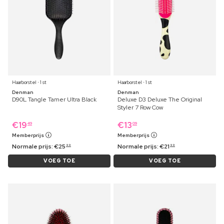
Haarborstel ⋅ 1 st
Haarborstel ⋅ 1 st
Denman
Denman
D90L Tangle Tamer Ultra Black
Deluxe D3 Deluxe The Original
Styler 7 Row Cow
€
19
€
13
49
09
Memberprijs
Memberprijs
Normale prijs:
€
25
Normale prijs:
€
21
99
99
VOEG TOE
VOEG TOE