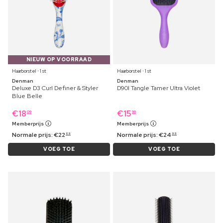
NIEUW OP VOORRAAD
Haarborstel ⋅ 1 st
Haarborstel ⋅ 1 st
Denman
Denman
Deluxe D3 Curl Definer & Styler
D90l Tangle Tamer Ultra Violet
Blue Belle
€
18
€
15
09
99
Memberprijs
Memberprijs
Normale prijs:
€
22
Normale prijs:
€
24
69
99
VOEG TOE
VOEG TOE