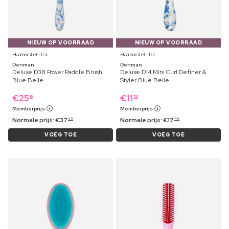
NIEUW OP VOORRAAD
NIEUW OP VOORRAAD
Haarborstel ⋅ 1 st
Haarborstel ⋅ 1 st
Denman
Denman
Deluxe D38 Power Paddle Brush
Deluxe D14 Mini Curl Definer &
Blue Belle
Styler Blue Belle
€
25
€
11
19
59
Memberprijs
Memberprijs
Normale prijs:
€
37
Normale prijs:
€
17
99
49
VOEG TOE
VOEG TOE