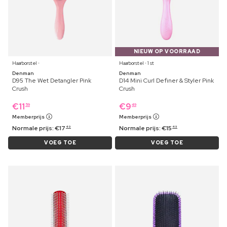
NIEUW OP VOORRAAD
Haarborstel ⋅
Haarborstel ⋅ 1 st
Denman
Denman
D95 The Wet Detangler Pink
D14 Mini Curl Definer & Styler Pink
Crush
Crush
€
11
€
9
59
49
Memberprijs
Memberprijs
Normale prijs:
€
17
Normale prijs:
€
15
49
49
VOEG TOE
VOEG TOE