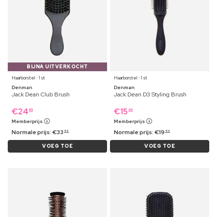
BIJNA UITVERKOCHT
Haarborstel ⋅ 1 st
Haarborstel ⋅ 1 st
Denman
Denman
Jack Dean Club Brush
Jack Dean D3 Styling Brush
€
24
€
15
69
49
Memberprijs
Memberprijs
Normale prijs:
€
33
Normale prijs:
€
19
49
49
VOEG TOE
VOEG TOE